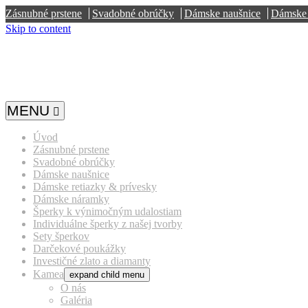
Zásnubné prstene
Svadobné obrúčky
Dámske naušnice
Dámske 
Skip to content
MENU
Úvod
Zásnubné prstene
Svadobné obrúčky
Dámske naušnice
Dámske retiazky & prívesky
Dámske náramky
Šperky k výnimočným udalostiam
Individuálne šperky z našej tvorby
Sety šperkov
Darčekové poukážky
Investičné zlato a diamanty
Kamea
expand child menu
O nás
Galéria