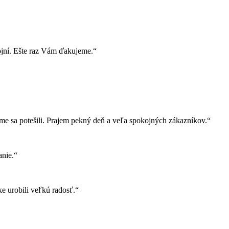
ojní. Ešte raz Vám ďakujeme.“
e sa potešili. Prajem pekný deň a veľa spokojných zákazníkov.“
nie.“
e urobili veľkú radosť.“