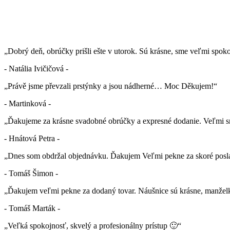
„Dobrý deň, obrúčky prišli ešte v utorok. Sú krásne, sme veľmi spok
- Natália Ivičičová -
„Právě jsme převzali prstýnky a jsou nádherné… Moc Děkujem!“
- Martinková -
„Ďakujeme za krásne svadobné obrúčky a expresné dodanie. Veľmi sm
- Hnátová Petra -
„Dnes som obdržal objednávku. Ďakujem Veľmi pekne za skoré posla
- Tomáš Šimon -
„Ďakujem veľmi pekne za dodaný tovar. Náušnice sú krásne, manželk
- Tomáš Marták -
„Veľká spokojnosť, skvelý a profesionálny prístup 🙂“