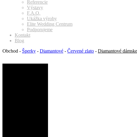
Referencie
Výstavy
F.A.Q.
Ukážka výroby
Elite Wedding Centrum
Podporujeme
Kontakt
Blog
Obchod
-
Šperky
-
Diamantové
-
Červené zlato
-
Diamantové dámske 