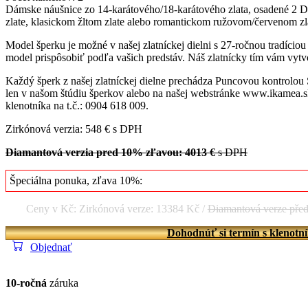
Dámske náušnice zo 14-karátového/18-karátového zlata, osadené 2 
zlate, klasickom žltom zlate alebo romantickom ružovom/červenom zlat
Model šperku je možné v našej zlatníckej dielni s 27-ročnou tradício
model prispôsobiť podľa vašich predstáv. Náš zlatnícky tím vám vytvo
Každý šperk z našej zlatníckej dielne prechádza Puncovou kontrolou
len v našom štúdiu šperkov alebo na našej webstránke www.ikamea.sk
klenotníka na t.č.: 0904 618 009.
Zirkónová verzia: 548 € s DPH
Diamantová verzia pred 10% zľavou: 4013 €
s DPH
Špeciálna ponuka, zľava 10%:
Ceny v Kč: Zirkónová verze: 13384 Kč /
Diamantová verze pře
Dohodnúť si termín s klenotn
Objednať
10-ročná
záruka