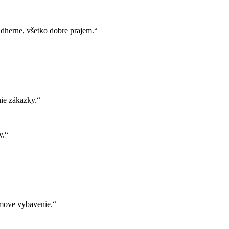
herne, všetko dobre prajem.“
ie zákazky.“
v.“
move vybavenie.“