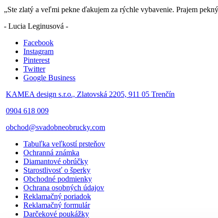
„Ste zlatý a veľmi pekne ďakujem za rýchle vybavenie. Prajem pekn
- Lucia Leginusová -
Facebook
Instagram
Pinterest
Twitter
Google Business
KAMEA design s.r.o., Zlatovská 2205, 911 05 Trenčín
0904 618 009
obchod@svadobneobrucky.com
Tabuľka veľkostí prsteňov
Ochranná známka
Diamantové obrúčky
Starostlivosť o šperky
Obchodné podmienky
Ochrana osobných údajov
Reklamačný poriadok
Reklamačný formulár
Darčekové poukážky