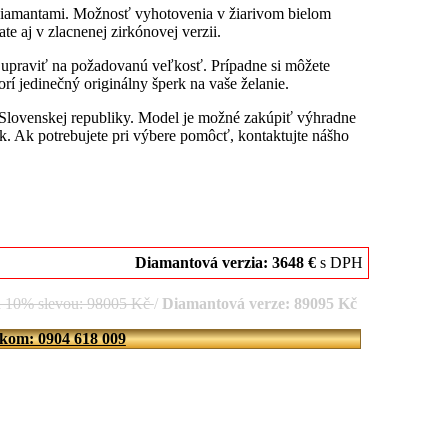
Diamantami. Možnosť vyhotovenia v žiarivom bielom
e aj v zlacnenej zirkónovej verzii.
u upraviť na požadovanú veľkosť. Prípadne si môžete
rí jedinečný originálny šperk na vaše želanie.
 Slovenskej republiky. Model je možné zakúpiť výhradne
. Ak potrebujete pri výbere pomôcť, kontaktujte nášho
Diamantová verzia: 3648 €
s DPH
d 10% slevou: 98005 Kč
/
Diamantová verze: 89095 Kč
íkom: 0904 618 009