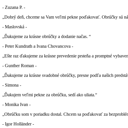
- Zuzana P. -
„Dobrý deň, chceme sa Vam veľmi pekne poďakovať. Obrúčky sú nád
- Maslovská -
„Ďakujeme za krásne obrúčky a dodanie načas. “
- Peter Kundrath a Ivana Chovancova -
„Ešte raz ďakujeme za krásne prevedenie prsteňa a promptné vybaven
- Gunther Roman -
„Ďakujeme za krásne svadobné obrúčky, presne podľa našich predstá
- Simona -
„Ďakujem veľmi pekne za obrúčku, sedí ako uliata.“
- Monika Ivan -
„Obrúčku som v poriadku dostal. Chcem sa poďakovať za bezproblé
- Igor Holländer -