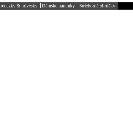
retiazky & prívesky
Dámske náramky
Strieborné obrúčky