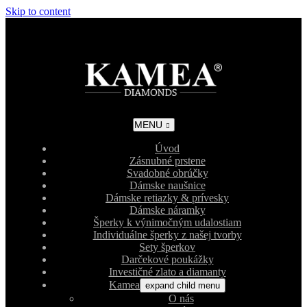
Skip to content
MENU
Úvod
Zásnubné prstene
Svadobné obrúčky
Dámske naušnice
Dámske retiazky & prívesky
Dámske náramky
Šperky k výnimočným udalostiam
Individuálne šperky z našej tvorby
Sety šperkov
Darčekové poukážky
Investičné zlato a diamanty
Kamea
expand child menu
O nás