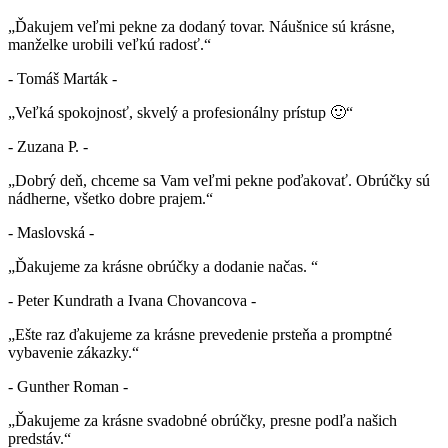
„Ďakujem veľmi pekne za dodaný tovar. Náušnice sú krásne,
manželke urobili veľkú radosť.“
- Tomáš Marták -
„Veľká spokojnosť, skvelý a profesionálny prístup 🙂“
- Zuzana P. -
„Dobrý deň, chceme sa Vam veľmi pekne poďakovať. Obrúčky sú
nádherne, všetko dobre prajem.“
- Maslovská -
„Ďakujeme za krásne obrúčky a dodanie načas. “
- Peter Kundrath a Ivana Chovancova -
„Ešte raz ďakujeme za krásne prevedenie prsteňa a promptné
vybavenie zákazky.“
- Gunther Roman -
„Ďakujeme za krásne svadobné obrúčky, presne podľa našich
predstáv.“