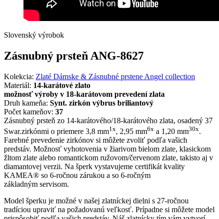
Slovenský výrobok
Zásnubný prsteň ANG-8627
Kolekcia:
Zlaté Dámske & Zásnubné prstene Angel collection
Materiál:
14-karátové zlato
možnosť výroby v 18-karátovom prevedení zlata
Druh kameňa:
Synt. zirkón výbrus briliantový
Počet kameňov:
37
Zásnubný prsteň zo 14-karátového/18-karátového zlata, osadený 37
1x
6x
30x
Swar.zirkónmi o priemere 3,8 mm
, 2,95 mm
a 1,20 mm
.
Farebné prevedenie zirkónov si môžete zvoliť podľa vašich
predstáv. Možnosť vyhotovenia v žiarivom bielom zlate, klasickom
žltom zlate alebo romantickom ružovom/červenom zlate, takisto aj v
diamantovej verzii. Na šperk vystavujeme certifikát kvality
KAMEA® so 6-ročnou zárukou a so 6-ročným
základným servisom.
Model šperku je možné v našej zlatníckej dielni s 27-ročnou
tradíciou upraviť na požadovanú veľkosť. Prípadne si môžete model
prispôsobiť podľa vašich predstáv. Náš zlatnícky tím vám vytvorí