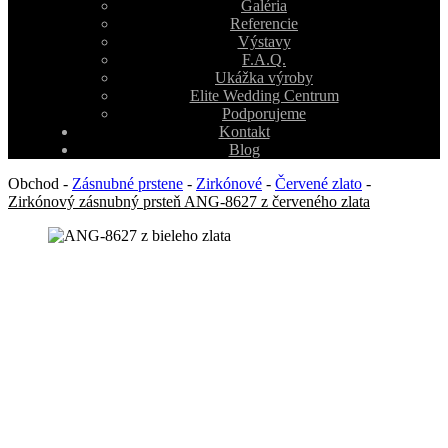
Galéria
Referencie
Výstavy
F.A.Q.
Ukážka výroby
Elite Wedding Centrum
Podporujeme
Kontakt
Blog
Obchod
-
Zásnubné prstene
-
Zirkónové
-
Červené zlato
-
Zirkónový zásnubný prsteň ANG-8627 z červeného zlata