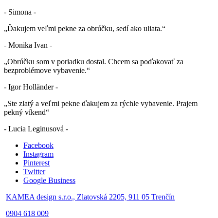
- Simona -
„Ďakujem veľmi pekne za obrúčku, sedí ako uliata.“
- Monika Ivan -
„Obrúčku som v poriadku dostal. Chcem sa poďakovať za
bezproblémove vybavenie.“
- Igor Holländer -
„Ste zlatý a veľmi pekne ďakujem za rýchle vybavenie. Prajem
pekný víkend“
- Lucia Leginusová -
Facebook
Instagram
Pinterest
Twitter
Google Business
KAMEA design s.r.o., Zlatovská 2205, 911 05 Trenčín
0904 618 009