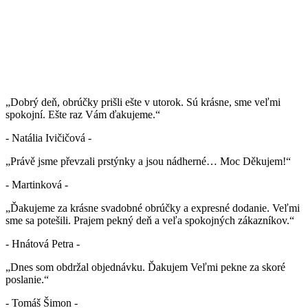
„Dobrý deň, obrúčky prišli ešte v utorok. Sú krásne, sme veľmi
spokojní. Ešte raz Vám ďakujeme.“
- Natália Ivičičová -
„Právě jsme převzali prstýnky a jsou nádherné… Moc Děkujem!“
- Martinková -
„Ďakujeme za krásne svadobné obrúčky a expresné dodanie. Veľmi
sme sa potešili. Prajem pekný deň a veľa spokojných zákazníkov.“
- Hnátová Petra -
„Dnes som obdržal objednávku. Ďakujem Veľmi pekne za skoré
poslanie.“
- Tomáš Šimon -