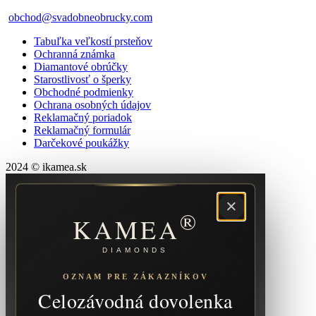
obchod@svadobneobrucky.com
Tabuľka veľkostí prsteňov
Ochranná známka
Diamantové obrúčky
Starostlivosť o šperky
Obchodné podmienky
Ochrana osobných údajov
Reklamačný poriadok
Reklamačný formulár
Darčekové poukážky
2024 © ikamea.sk
×
®
KAMEA
DIAMONDS
OZNAM PRE ZÁKAZNÍKOV
Celozávodná dovolenka