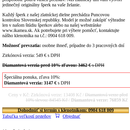
jedinečný originálny šperk na vaše želanie.
Každý šperk z našej zlatníckej dielne prechádza Puncovou
kontrolou Slovenskej republiky. Model je možné zakúpiť výhradne
len v našom štúdiu šperkov alebo na našej webstránke
www.ikamea.sk. Ak potrebujete pri výbere pomôcť, kontaktujte
nášho klenotníka na t.č.: 0904 618 009.
Možnosť prevzatia:
osobne ihneď, prípadne do 3 pracovných dní
Zirkónová verzia: 549 € s DPH
Diamantová verzia pred 10% zľavou: 3462 €
s DPH
Špeciálna ponuka, zľava 10%:
Diamantová verzia: 3147 €
s DPH
Ceny v Kč: Zirkónová verze: 13408 Kč /
Diamantová verze před
10% slevou: 84545 Kč
/
Diamantová verze: 76859 Kč
Dohodnúť si termín s klenotníkom: 0904 618 009
Tabuľka veľkostí prsteňov
Objednať