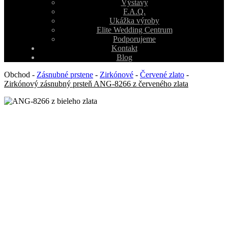
Výstavy
F.A.Q.
Ukážka výroby
Elite Wedding Centrum
Podporujeme
Kontakt
Blog
Obchod
-
Zásnubné prstene
-
Zirkónové
-
Červené zlato
-
Zirkónový zásnubný prsteň ANG-8266 z červeného zlata