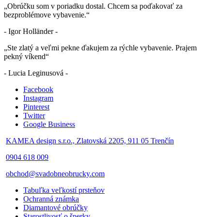
„Obrúčku som v poriadku dostal. Chcem sa poďakovať za
bezproblémove vybavenie.“
- Igor Holländer -
„Ste zlatý a veľmi pekne ďakujem za rýchle vybavenie. Prajem
pekný víkend“
- Lucia Leginusová -
Facebook
Instagram
Pinterest
Twitter
Google Business
KAMEA design s.r.o., Zlatovská 2205, 911 05 Trenčín
0904 618 009
obchod@svadobneobrucky.com
Tabuľka veľkostí prsteňov
Ochranná známka
Diamantové obrúčky
Starostlivosť o šperky