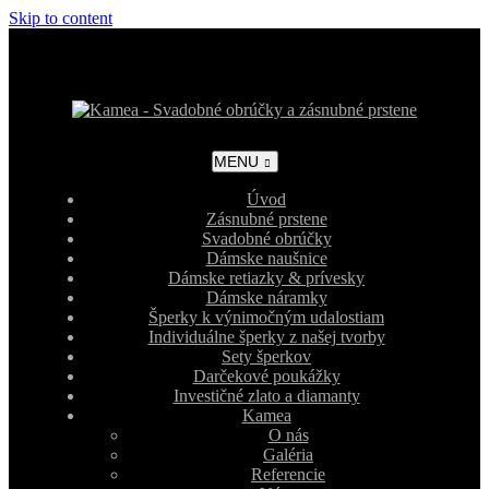
Skip to content
MENU
Úvod
Zásnubné prstene
Svadobné obrúčky
Dámske naušnice
Dámske retiazky & prívesky
Dámske náramky
Šperky k výnimočným udalostiam
Individuálne šperky z našej tvorby
Sety šperkov
Darčekové poukážky
Investičné zlato a diamanty
Kamea
O nás
Galéria
Referencie