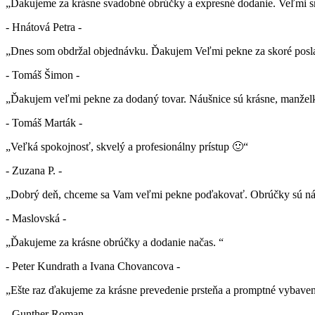
„Ďakujeme za krásne svadobné obrúčky a expresné dodanie. Veľmi sm
- Hnátová Petra -
„Dnes som obdržal objednávku. Ďakujem Veľmi pekne za skoré posla
- Tomáš Šimon -
„Ďakujem veľmi pekne za dodaný tovar. Náušnice sú krásne, manželk
- Tomáš Marták -
„Veľká spokojnosť, skvelý a profesionálny prístup 🙂“
- Zuzana P. -
„Dobrý deň, chceme sa Vam veľmi pekne poďakovať. Obrúčky sú nád
- Maslovská -
„Ďakujeme za krásne obrúčky a dodanie načas. “
- Peter Kundrath a Ivana Chovancova -
„Ešte raz ďakujeme za krásne prevedenie prsteňa a promptné vybaven
- Gunther Roman -