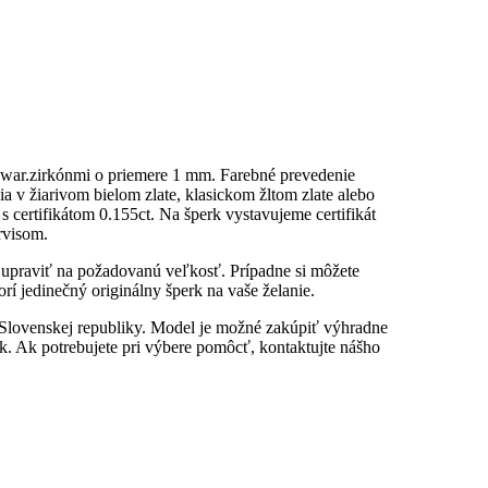
Swar.zirkónmi o priemere 1 mm. Farebné prevedenie
a v žiarivom bielom zlate, klasickom žltom zlate alebo
s certifikátom 0.155ct. Na šperk vystavujeme certifikát
rvisom.
u upraviť na požadovanú veľkosť. Prípadne si môžete
rí jedinečný originálny šperk na vaše želanie.
 Slovenskej republiky. Model je možné zakúpiť výhradne
. Ak potrebujete pri výbere pomôcť, kontaktujte nášho