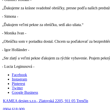
„Ďakujeme za krásne svadobné obrúčky, presne podľa našich predstá
- Simona -
„Ďakujem veľmi pekne za obrúčku, sedí ako uliata.“
- Monika Ivan -
„Obrúčku som v poriadku dostal. Chcem sa poďakovať za bezproblé
- Igor Holländer -
„Ste zlatý a veľmi pekne ďakujem za rýchle vybavenie. Prajem pekn
- Lucia Leginusová -
Facebook
Instagram
Pinterest
Twitter
Google Business
KAMEA design s.r.o., Zlatovská 2205, 911 05 Trenčín
0904 618 009