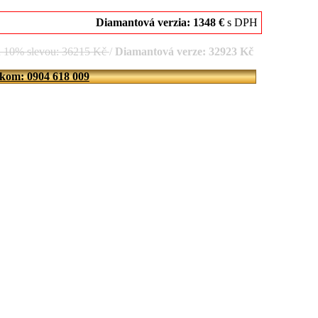
Diamantová verzia: 1348 €
s DPH
d 10% slevou: 36215 Kč
/
Diamantová verze: 32923 Kč
íkom: 0904 618 009