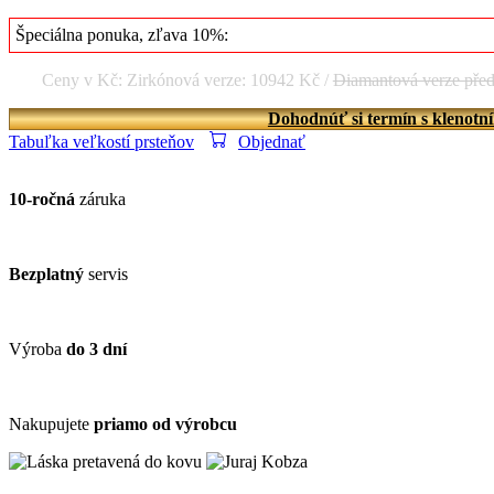
Špeciálna ponuka, zľava 10%:
Ceny v Kč: Zirkónová verze: 10942 Kč /
Diamantová verze pře
Dohodnúť si termín s klenotn
Tabuľka veľkostí prsteňov
Objednať
10-ročná
záruka
Bezplatný
servis
Výroba
do 3 dní
Nakupujete
priamo od výrobcu