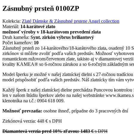
Zásnubný prsteň 0100ZP
Kolekcia:
Zlaté Dámske & Zásnubné prstene Angel collection
Materiál:
14-karátové zlato
možnosť výroby v 18-karátovom prevedení zlata
Druh kameňa:
Synt. zirkón výbrus briliantový
Počet kameňov:
10
Zásnubný prsteň zo 14-karátového/18-karátového zlata, osadený 10 
zirkónov si môžete zvoliť podľa vašich predstáv. Možnosť vyhotoveni
romantickom ružovom/červenom zlate, takisto aj v diamantovej verzii 
kvality KAMEA® so 6-ročnou zárukou a so 6-ročným základným se
Model šperku je možné v našej zlatníckej dielni s 27-ročnou tradício
model prispôsobiť podľa vašich predstáv. Náš zlatnícky tím vám vytvo
Každý šperk z našej zlatníckej dielne prechádza Puncovou kontrolou
len v našom štúdiu šperkov alebo na našej webstránke www.ikamea.sk
klenotníka na t.č.: 0904 618 009.
Možnosť prevzatia:
osobne ihneď, prípadne do 3 pracovných dní
Zirkónová verzia: 448 € s DPH
Diamantová verzia pred 10% zľavou: 1483 €
s DPH