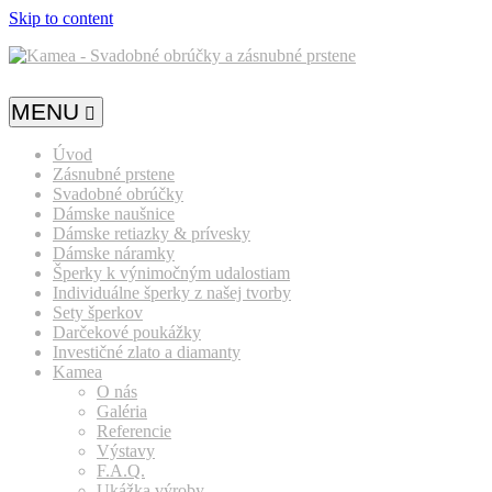
Skip to content
MENU
Úvod
Zásnubné prstene
Svadobné obrúčky
Dámske naušnice
Dámske retiazky & prívesky
Dámske náramky
Šperky k výnimočným udalostiam
Individuálne šperky z našej tvorby
Sety šperkov
Darčekové poukážky
Investičné zlato a diamanty
Kamea
O nás
Galéria
Referencie
Výstavy
F.A.Q.
Ukážka výroby