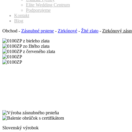
Elite Wedding Centrum
Podporujeme
Kontakt
Blog
Obchod
-
Zásnubné prstene
-
Zirkónové
-
Žlté zlato
-
Zirkónový zásnu
Slovenský výrobok