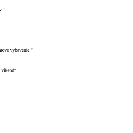
v.“
move vybavenie.“
ý víkend“