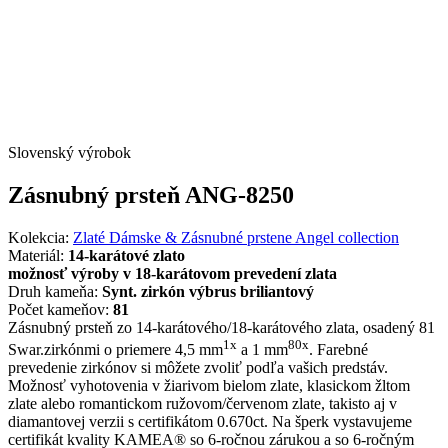
Slovenský výrobok
Zásnubný prsteň ANG-8250
Kolekcia:
Zlaté Dámske & Zásnubné prstene Angel collection
Materiál:
14-karátové zlato
možnosť výroby v 18-karátovom prevedení zlata
Druh kameňa:
Synt. zirkón výbrus briliantový
Počet kameňov:
81
Zásnubný prsteň zo 14-karátového/18-karátového zlata, osadený 81
1x
80x
Swar.zirkónmi o priemere 4,5 mm
a 1 mm
. Farebné
prevedenie zirkónov si môžete zvoliť podľa vašich predstáv.
Možnosť vyhotovenia v žiarivom bielom zlate, klasickom žltom
zlate alebo romantickom ružovom/červenom zlate, takisto aj v
diamantovej verzii s certifikátom 0.670ct. Na šperk vystavujeme
certifikát kvality KAMEA® so 6-ročnou zárukou a so 6-ročným