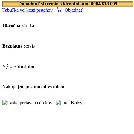
Dohodnúť si termín s klenotníkom: 0904 618 009
Tabuľka veľkostí prsteňov
Objednať
10-ročná
záruka
Bezplatný
servis
Výroba
do 3 dní
Nakupujete
priamo od výrobcu