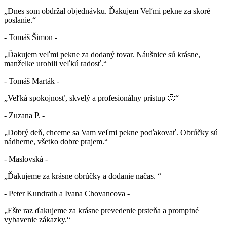
„Dnes som obdržal objednávku. Ďakujem Veľmi pekne za skoré
poslanie.“
- Tomáš Šimon -
„Ďakujem veľmi pekne za dodaný tovar. Náušnice sú krásne,
manželke urobili veľkú radosť.“
- Tomáš Marták -
„Veľká spokojnosť, skvelý a profesionálny prístup 🙂“
- Zuzana P. -
„Dobrý deň, chceme sa Vam veľmi pekne poďakovať. Obrúčky sú
nádherne, všetko dobre prajem.“
- Maslovská -
„Ďakujeme za krásne obrúčky a dodanie načas. “
- Peter Kundrath a Ivana Chovancova -
„Ešte raz ďakujeme za krásne prevedenie prsteňa a promptné
vybavenie zákazky.“