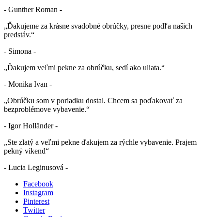
- Gunther Roman -
„Ďakujeme za krásne svadobné obrúčky, presne podľa našich
predstáv.“
- Simona -
„Ďakujem veľmi pekne za obrúčku, sedí ako uliata.“
- Monika Ivan -
„Obrúčku som v poriadku dostal. Chcem sa poďakovať za
bezproblémove vybavenie.“
- Igor Holländer -
„Ste zlatý a veľmi pekne ďakujem za rýchle vybavenie. Prajem
pekný víkend“
- Lucia Leginusová -
Facebook
Instagram
Pinterest
Twitter