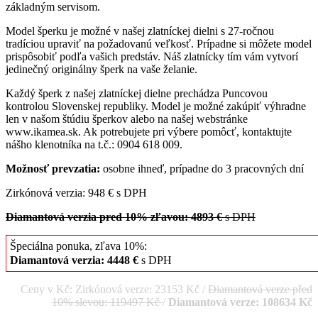
základným servisom.
Model šperku je možné v našej zlatníckej dielni s 27-ročnou
tradíciou upraviť na požadovanú veľkosť. Prípadne si môžete model
prispôsobiť podľa vašich predstáv. Náš zlatnícky tím vám vytvorí
jedinečný originálny šperk na vaše želanie.
Každý šperk z našej zlatníckej dielne prechádza Puncovou
kontrolou Slovenskej republiky. Model je možné zakúpiť výhradne
len v našom štúdiu šperkov alebo na našej webstránke
www.ikamea.sk. Ak potrebujete pri výbere pomôcť, kontaktujte
nášho klenotníka na t.č.: 0904 618 009.
Možnosť prevzatia:
osobne ihneď, prípadne do 3 pracovných dní
Zirkónová verzia: 948 € s DPH
Diamantová verzia pred 10% zľavou: 4893 €
s DPH
Špeciálna ponuka, zľava 10%:
Diamantová verzia: 4448 €
s DPH
Ceny v Kč: Zirkónová verze: 23153 Kč /
Diamantová verze před
10% slevou: 119497 Kč
/
Diamantová verze: 108634 Kč