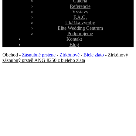
Galéria
Referencie
Výstavy
F.A.Q.
Ukážka výroby
Elite Wedding Centrum
Podporujeme
Kontakt
Blog
Obchod
-
Zásnubné prstene
-
Zirkónové
-
Biele zlato
-
Zirkónový
zásnubný prsteň ANG-8250 z bieleho zlata