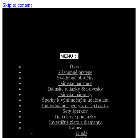
Skip to content
MENU
Úvod
Zásnubné prstene
Svadobné obrúčky
Dámske naušnice
Dámske retiazky & prívesky
Dámske náramky
Šperky k výnimočným udalostiam
Individuálne šperky z našej tvorby
Sety šperkov
Darčekové poukážky
Investičné zlato a diamanty
Kamea
O nás