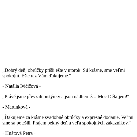
„Dobrý deň, obrúčky prišli ešte v utorok. Sú krásne, sme veľmi
spokojní. Ešte raz Vám ďakujeme.“
- Natália Ivičičová -
„Právě jsme převzali prstýnky a jsou nádherné… Moc Děkujem!“
- Martinková -
„Ďakujeme za krásne svadobné obrúčky a expresné dodanie. Veľmi
sme sa potešili. Prajem pekný deň a veľa spokojných zákazníkov.“
- Hnátová Petra -