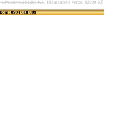
d 10% slevou: 91288 Kč
/
Diamantová verze: 82989 Kč
íkom: 0904 618 009