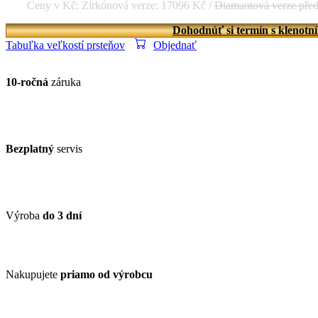
Ceny v Kč: Zirkónová verze: 17096 Kč /
Diamantová verze pře
Dohodnúť si termín s klenotn
Tabuľka veľkostí prsteňov
Objednať
10-ročná
záruka
Bezplatný
servis
Výroba
do 3 dní
Nakupujete
priamo od výrobcu