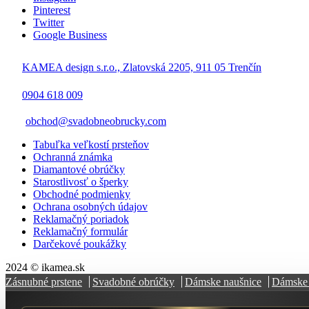
Pinterest
Twitter
Google Business
KAMEA design s.r.o., Zlatovská 2205, 911 05 Trenčín
0904 618 009
obchod@svadobneobrucky.com
Tabuľka veľkostí prsteňov
Ochranná známka
Diamantové obrúčky
Starostlivosť o šperky
Obchodné podmienky
Ochrana osobných údajov
Reklamačný poriadok
Reklamačný formulár
Darčekové poukážky
2024 © ikamea.sk
Zásnubné prstene
Svadobné obrúčky
Dámske naušnice
Dámske 