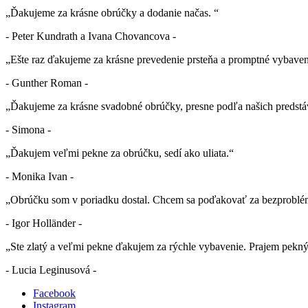
„Ďakujeme za krásne obrúčky a dodanie načas. “
- Peter Kundrath a Ivana Chovancova -
„Ešte raz ďakujeme za krásne prevedenie prsteňa a promptné vybaven
- Gunther Roman -
„Ďakujeme za krásne svadobné obrúčky, presne podľa našich predstá
- Simona -
„Ďakujem veľmi pekne za obrúčku, sedí ako uliata.“
- Monika Ivan -
„Obrúčku som v poriadku dostal. Chcem sa poďakovať za bezproblé
- Igor Holländer -
„Ste zlatý a veľmi pekne ďakujem za rýchle vybavenie. Prajem pekn
- Lucia Leginusová -
Facebook
Instagram