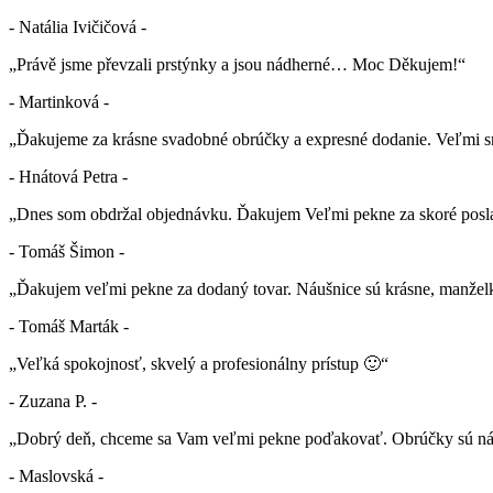
- Natália Ivičičová -
„Právě jsme převzali prstýnky a jsou nádherné… Moc Děkujem!“
- Martinková -
„Ďakujeme za krásne svadobné obrúčky a expresné dodanie. Veľmi sm
- Hnátová Petra -
„Dnes som obdržal objednávku. Ďakujem Veľmi pekne za skoré posla
- Tomáš Šimon -
„Ďakujem veľmi pekne za dodaný tovar. Náušnice sú krásne, manželk
- Tomáš Marták -
„Veľká spokojnosť, skvelý a profesionálny prístup 🙂“
- Zuzana P. -
„Dobrý deň, chceme sa Vam veľmi pekne poďakovať. Obrúčky sú nád
- Maslovská -