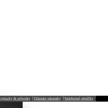
retiazky & prívesky
Dámske náramky
Strieborné obrúčky