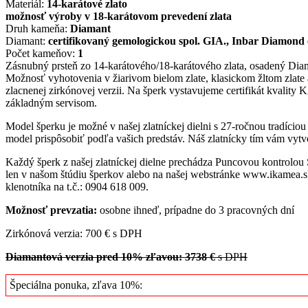
Materiál:
14-karátové zlato
možnosť výroby v 18-karátovom prevedení zlata
Druh kameňa:
Diamant
Diamant:
certifikovaný gemologickou spol. GIA., Inbar Diamond 
Počet kameňov:
1
Zásnubný prsteň zo 14-karátového/18-karátového zlata, osadený Dia
Možnosť vyhotovenia v žiarivom bielom zlate, klasickom žltom zlate
zlacnenej zirkónovej verzii. Na šperk vystavujeme certifikát kval
základným servisom.
Model šperku je možné v našej zlatníckej dielni s 27-ročnou tradício
model prispôsobiť podľa vašich predstáv. Náš zlatnícky tím vám vytvo
Každý šperk z našej zlatníckej dielne prechádza Puncovou kontrolou
len v našom štúdiu šperkov alebo na našej webstránke www.ikamea.sk
klenotníka na t.č.: 0904 618 009.
Možnosť prevzatia:
osobne ihneď, prípadne do 3 pracovných dní
Zirkónová verzia: 700 € s DPH
Diamantová verzia pred 10% zľavou: 3738 €
s DPH
Špeciálna ponuka, zľava 10%: