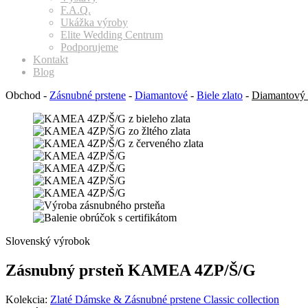
F.A.Q.
Ukážka výroby
Elite Wedding Centrum
Podporujeme
Kontakt
Blog
Obchod
-
Zásnubné prstene
-
Diamantové
-
Biele zlato
-
Diamantový 
Slovenský výrobok
Zásnubný prsteň KAMEA 4ZP/Š/G
Kolekcia:
Zlaté Dámske & Zásnubné prstene Classic collection