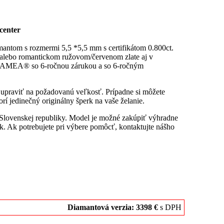
center
mantom s rozmermi 5,5 *5,5 mm s certifikátom 0.800ct.
 alebo romantickom ružovom/červenom zlate aj v
ity KAMEA® so 6-ročnou zárukou a so 6-ročným
u upraviť na požadovanú veľkosť. Prípadne si môžete
rí jedinečný originálny šperk na vaše želanie.
 Slovenskej republiky. Model je možné zakúpiť výhradne
. Ak potrebujete pri výbere pomôcť, kontaktujte nášho
Diamantová verzia: 3398 €
s DPH