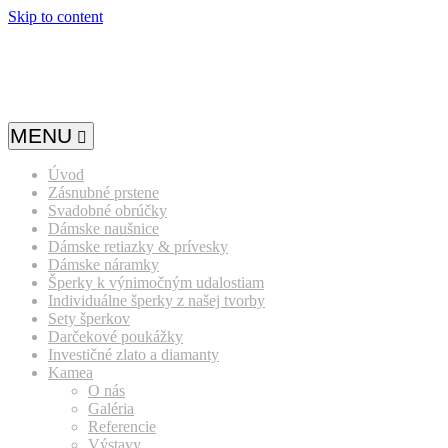
Skip to content
MENU
Úvod
Zásnubné prstene
Svadobné obrúčky
Dámske naušnice
Dámske retiazky & prívesky
Dámske náramky
Šperky k výnimočným udalostiam
Individuálne šperky z našej tvorby
Sety šperkov
Darčekové poukážky
Investičné zlato a diamanty
Kamea
O nás
Galéria
Referencie
Výstavy