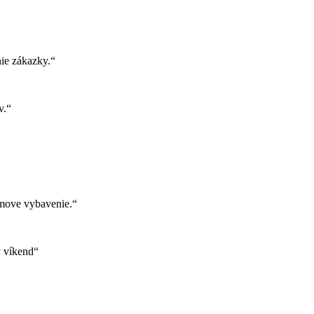
ie zákazky.“
v.“
move vybavenie.“
ý víkend“