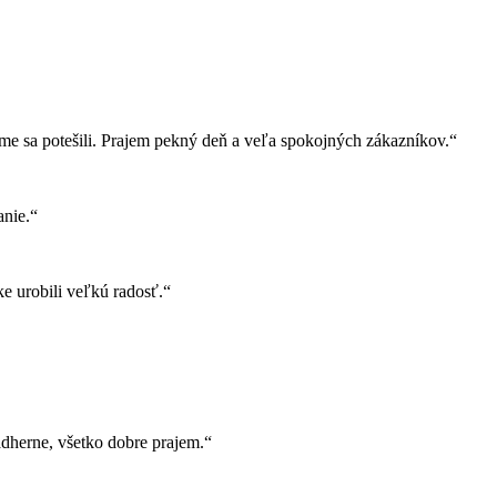
e sa potešili. Prajem pekný deň a veľa spokojných zákazníkov.“
nie.“
e urobili veľkú radosť.“
herne, všetko dobre prajem.“