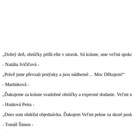
„Dobrý deň, obrúčky prišli ešte v utorok. Sú krásne, sme veľmi spok
- Natália Ivičičová -
„Právě jsme převzali prstýnky a jsou nádherné… Moc Děkujem!“
- Martinková -
„Ďakujeme za krásne svadobné obrúčky a expresné dodanie. Veľmi sm
- Hnátová Petra -
„Dnes som obdržal objednávku. Ďakujem Veľmi pekne za skoré posla
- Tomáš Šimon -