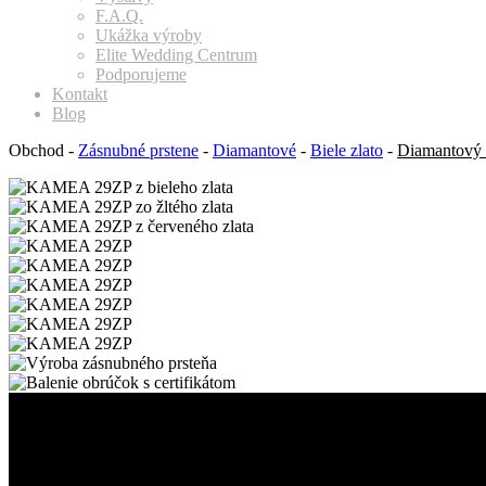
F.A.Q.
Ukážka výroby
Elite Wedding Centrum
Podporujeme
Kontakt
Blog
Obchod
-
Zásnubné prstene
-
Diamantové
-
Biele zlato
-
Diamantový 