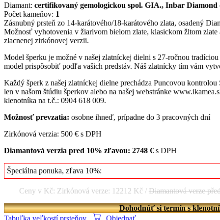
Diamant:
certifikovaný gemologickou spol. GIA., Inbar Diamond 
Počet kameňov:
1
Zásnubný prsteň zo 14-karátového/18-karátového zlata, osadený Diam
Možnosť vyhotovenia v žiarivom bielom zlate, klasickom žltom zlate
zlacnenej zirkónovej verzii.
Model šperku je možné v našej zlatníckej dielni s 27-ročnou tradício
model prispôsobiť podľa vašich predstáv. Náš zlatnícky tím vám vytvo
Každý šperk z našej zlatníckej dielne prechádza Puncovou kontrolou
len v našom štúdiu šperkov alebo na našej webstránke www.ikamea.sk
klenotníka na t.č.: 0904 618 009.
Možnosť prevzatia:
osobne ihneď, prípadne do 3 pracovných dní
Zirkónová verzia: 500 € s DPH
Diamantová verzia pred 10% zľavou: 2748 €
s DPH
Špeciálna ponuka, zľava 10%:
Ceny v Kč: Zirkónová verze: 12212 Kč /
Diamantová verze pře
Dohodnúť si termín s klenotn
Tabuľka veľkostí prsteňov
Objednať