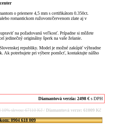
center
antom o priemere 4,5 mm s certifikátom 0.350ct.
 alebo romantickom ružovom/červenom zlate aj v
u upraviť na požadovanú veľkosť. Prípadne si môžete
rí jedinečný originálny šperk na vaše želanie.
 Slovenskej republiky. Model je možné zakúpiť výhradne
. Ak potrebujete pri výbere pomôcť, kontaktujte nášho
Diamantová verzia: 2498 €
s DPH
d 10% slevou: 67110 Kč
/
Diamantová verze: 61009 Kč
íkom: 0904 618 009