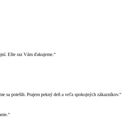
ojní. Ešte raz Vám ďakujeme.“
e sa potešili. Prajem pekný deň a veľa spokojných zákazníkov.“
nie.“