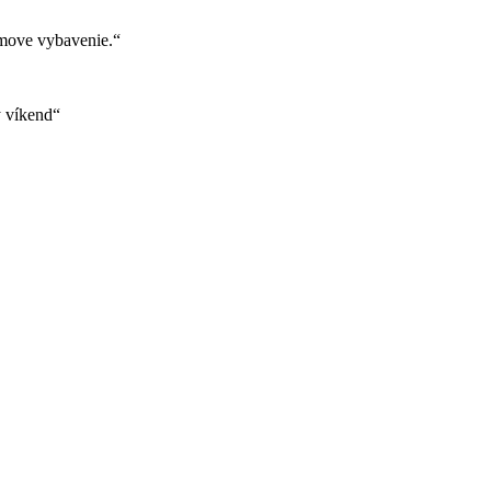
move vybavenie.“
ý víkend“