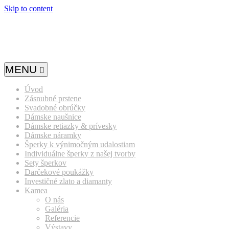
Skip to content
MENU
Úvod
Zásnubné prstene
Svadobné obrúčky
Dámske naušnice
Dámske retiazky & prívesky
Dámske náramky
Šperky k výnimočným udalostiam
Individuálne šperky z našej tvorby
Sety šperkov
Darčekové poukážky
Investičné zlato a diamanty
Kamea
O nás
Galéria
Referencie
Výstavy