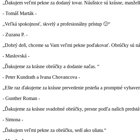
„Ďakujem veľmi pekne za dodaný tovar. Náušnice sú krásne, manželk
- Tomáš Marták -
„Veľká spokojnosť, skvelý a profesionálny prístup 🙂“
- Zuzana P. -
„Dobrý deň, chceme sa Vam veľmi pekne poďakovať. Obrúčky sú nád
- Maslovská -
„Ďakujeme za krásne obrúčky a dodanie načas. “
- Peter Kundrath a Ivana Chovancova -
„Ešte raz ďakujeme za krásne prevedenie prsteňa a promptné vybaven
- Gunther Roman -
„Ďakujeme za krásne svadobné obrúčky, presne podľa našich predstá
- Simona -
„Ďakujem veľmi pekne za obrúčku, sedí ako uliata.“