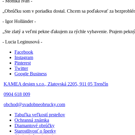
- Monika Ivan -
„Obrúčku som v poriadku dostal. Chcem sa poďakovať za bezproblé
- Igor Holländer -
„Ste zlatý a veľmi pekne ďakujem za rýchle vybavenie. Prajem pekn
- Lucia Leginusová -
Facebook
Instagram
Pinterest
Twitter
Google Business
KAMEA design s.r.o., Zlatovská 2205, 911 05 Trenčín
0904 618 009
obchod@svadobneobrucky.com
Tabuľka veľkostí prsteňov
Ochranná známka
Diamantové obrúčky
Starostlivosť o šperky