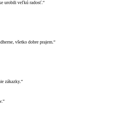
e urobili veľkú radosť.“
herne, všetko dobre prajem.“
ie zákazky.“
v.“