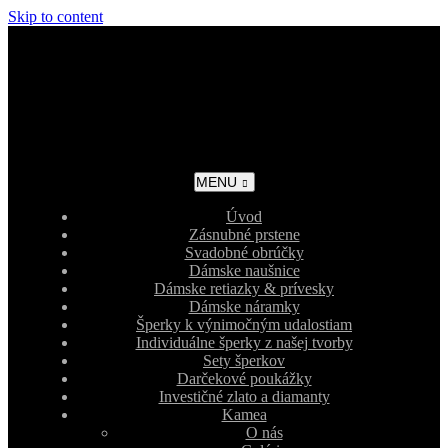
Skip to content
MENU
Úvod
Zásnubné prstene
Svadobné obrúčky
Dámske naušnice
Dámske retiazky & prívesky
Dámske náramky
Šperky k výnimočným udalostiam
Individuálne šperky z našej tvorby
Sety šperkov
Darčekové poukážky
Investičné zlato a diamanty
Kamea
O nás