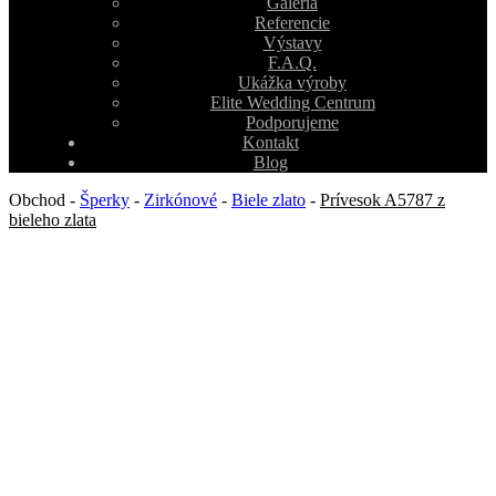
Galéria
Referencie
Výstavy
F.A.Q.
Ukážka výroby
Elite Wedding Centrum
Podporujeme
Kontakt
Blog
Obchod
-
Šperky
-
Zirkónové
-
Biele zlato
-
Prívesok A5787 z
bieleho zlata