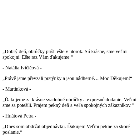
„Dobrý deň, obrúčky prišli ešte v utorok. Sú krásne, sme veľmi
spokojní. Ešte raz Vám ďakujeme.“
- Natália Ivičičová -
„Právě jsme převzali prstýnky a jsou nádherné… Moc Děkujem!“
- Martinková -
„Ďakujeme za krásne svadobné obrúčky a expresné dodanie. Veľmi
sme sa potešili. Prajem pekný deň a veľa spokojných zákazníkov.“
- Hnátová Petra -
„Dnes som obdržal objednávku. Ďakujem Veľmi pekne za skoré
poslanie.“