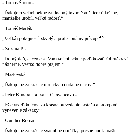
- Tomáš Šimon -
„Ďakujem veľmi pekne za dodaný tovar. Náušnice sú krásne,
manželke urobili veľkú radosť.“
- Tomáš Marták -
„Veľká spokojnosť, skvelý a profesionálny prístup 🙂“
- Zuzana P. -
„Dobrý deň, chceme sa Vam veľmi pekne poďakovať. Obrúčky sú
nádherne, všetko dobre prajem.“
- Maslovská -
„Ďakujeme za krásne obrúčky a dodanie načas. “
- Peter Kundrath a Ivana Chovancova -
„Ešte raz ďakujeme za krásne prevedenie prsteňa a promptné
vybavenie zákazky.“
- Gunther Roman -
„Ďakujeme za krásne svadobné obrúčky, presne podľa našich