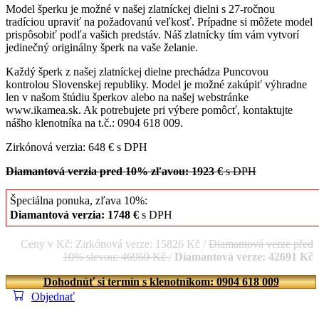
Model šperku je možné v našej zlatníckej dielni s 27-ročnou
tradíciou upraviť na požadovanú veľkosť. Prípadne si môžete model
prispôsobiť podľa vašich predstáv. Náš zlatnícky tím vám vytvorí
jedinečný originálny šperk na vaše želanie.
Každý šperk z našej zlatníckej dielne prechádza Puncovou
kontrolou Slovenskej republiky. Model je možné zakúpiť výhradne
len v našom štúdiu šperkov alebo na našej webstránke
www.ikamea.sk. Ak potrebujete pri výbere pomôcť, kontaktujte
nášho klenotníka na t.č.: 0904 618 009.
Zirkónová verzia: 648 € s DPH
Diamantová verzia pred 10% zľavou: 1923 €
s DPH
Špeciálna ponuka, zľava 10%:
Diamantová verzia: 1748 €
s DPH
Ceny v Kč: Zirkónová verze: 15826 Kč /
Diamantová verze před
10% slevou: 46960 Kč
/
Diamantová verze: 42691 Kč
Dohodnúť si termín s klenotníkom: 0904 618 009
Objednať