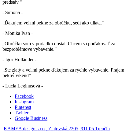
predstáv.“
- Simona -
„Ďakujem veľmi pekne za obrúčku, sedí ako uliata.“
- Monika Ivan -
„Obrúčku som v poriadku dostal. Chcem sa poďakovať za
bezproblémove vybavenie.“
- Igor Holländer -
„Ste zlatý a veľmi pekne ďakujem za rýchle vybavenie. Prajem
pekný víkend“
- Lucia Leginusová -
Facebook
Instagram
Pinterest
Twitter
Google Business
KAMEA design s.r.o., Zlatovská 2205, 911 05 Trenčín