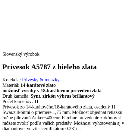
Slovenský výrobok
Prívesok A5787 z bieleho zlata
Kolekcia:
Prívesky & retiazky
Materiál:
14-karátové zlato
možnosť výroby v 18-karátovom prevedení zlata
Druh kameňa:
Synt. zirkón výbrus briliantový
Počet kameňov:
11
Prívesok zo 14-karátového/18-karátového zlata, osadený 11
Swar.zirkónmi o priemere 1,75 mm. Možnost objednat retiazku
ručne pilovanú Anker+400eur. Farebné prevedenie zirkónov si
môžete zvoliť podľa vašich predstáv. Možnosť vyhotovenia aj v
diamantovej verzii s certifikátom 0.231ct.