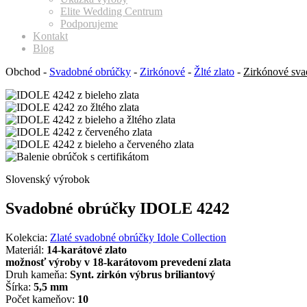
Elite Wedding Centrum
Podporujeme
Kontakt
Blog
Obchod
-
Svadobné obrúčky
-
Zirkónové
-
Žlté zlato
-
Zirkónové sva
Slovenský výrobok
Svadobné obrúčky IDOLE 4242
Kolekcia:
Zlaté svadobné obrúčky Idole Collection
Materiál:
14-karátové zlato
možnosť výroby v 18-karátovom prevedení zlata
Druh kameňa:
Synt. zirkón výbrus briliantový
Šírka:
5,5 mm
Počet kameňov:
10