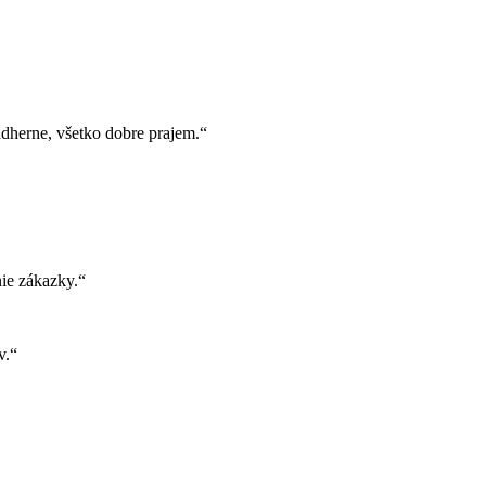
herne, všetko dobre prajem.“
ie zákazky.“
v.“