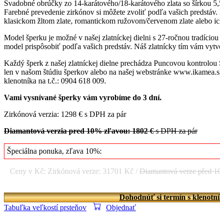
Svadobné obrúčky zo 14-karátového/18-karátového zlata so šírkou 
Farebné prevedenie zirkónov si môžete zvoliť podľa vašich predstáv.
klasickom žltom zlate, romantickom ružovom/červenom zlate alebo ich 
Model šperku je možné v našej zlatníckej dielni s 27-ročnou tradício
model prispôsobiť podľa vašich predstáv. Náš zlatnícky tím vám vytvo
Každý šperk z našej zlatníckej dielne prechádza Puncovou kontrolou
len v našom štúdiu šperkov alebo na našej webstránke www.ikamea.sk
klenotníka na t.č.: 0904 618 009.
Vami vysnívané šperky vám vyrobíme do 3 dní.
Zirkónová verzia: 1298 € s DPH za pár
Diamantová verzia pred 10% zľavou: 1802 €
s DPH za pár
Špeciálna ponuka, zľava 10%:
Ceny v Kč: Zirkónová verze: 31701 Kč /
Diamantová verze před 
Dohodnúť si termín s klenotn
Tabuľka veľkostí prsteňov
Objednať