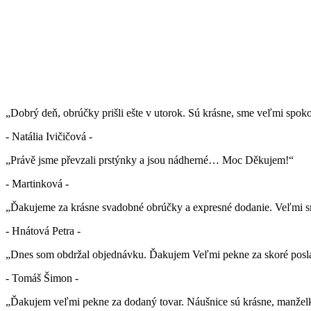
„Dobrý deň, obrúčky prišli ešte v utorok. Sú krásne, sme veľmi spok
- Natália Ivičičová -
„Právě jsme převzali prstýnky a jsou nádherné… Moc Děkujem!“
- Martinková -
„Ďakujeme za krásne svadobné obrúčky a expresné dodanie. Veľmi sm
- Hnátová Petra -
„Dnes som obdržal objednávku. Ďakujem Veľmi pekne za skoré posla
- Tomáš Šimon -
„Ďakujem veľmi pekne za dodaný tovar. Náušnice sú krásne, manželk