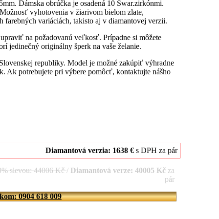
5,5mm. Dámska obrúčka je osadená 10 Swar.zirkónmi.
 Možnosť vyhotovenia v žiarivom bielom zlate,
farebných variáciách, takisto aj v diamantovej verzii.
u upraviť na požadovanú veľkosť. Prípadne si môžete
rí jedinečný originálny šperk na vaše želanie.
 Slovenskej republiky. Model je možné zakúpiť výhradne
. Ak potrebujete pri výbere pomôcť, kontaktujte nášho
Diamantová verzia: 1638 €
s DPH za pár
10% slevou: 44006 Kč
/
Diamantová verze: 40005 Kč
za
pár
íkom: 0904 618 009