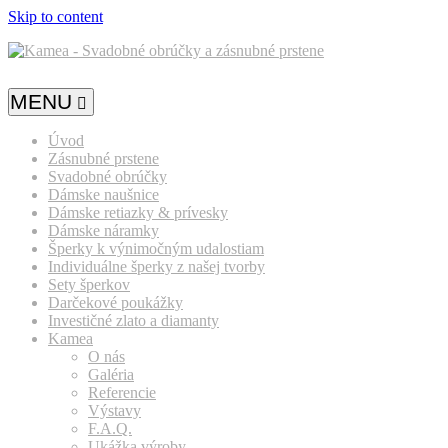
Skip to content
MENU
Úvod
Zásnubné prstene
Svadobné obrúčky
Dámske naušnice
Dámske retiazky & prívesky
Dámske náramky
Šperky k výnimočným udalostiam
Individuálne šperky z našej tvorby
Sety šperkov
Darčekové poukážky
Investičné zlato a diamanty
Kamea
O nás
Galéria
Referencie
Výstavy
F.A.Q.
Ukážka výroby