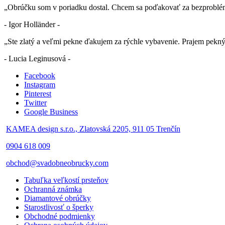
„Obrúčku som v poriadku dostal. Chcem sa poďakovať za bezproblé
- Igor Holländer -
„Ste zlatý a veľmi pekne ďakujem za rýchle vybavenie. Prajem pekn
- Lucia Leginusová -
Facebook
Instagram
Pinterest
Twitter
Google Business
KAMEA design s.r.o., Zlatovská 2205, 911 05 Trenčín
0904 618 009
obchod@svadobneobrucky.com
Tabuľka veľkostí prsteňov
Ochranná známka
Diamantové obrúčky
Starostlivosť o šperky
Obchodné podmienky