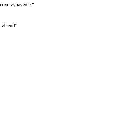
move vybavenie.“
ý víkend“