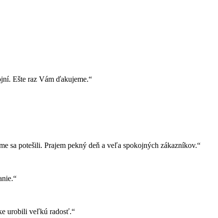
ojní. Ešte raz Vám ďakujeme.“
e sa potešili. Prajem pekný deň a veľa spokojných zákazníkov.“
nie.“
e urobili veľkú radosť.“