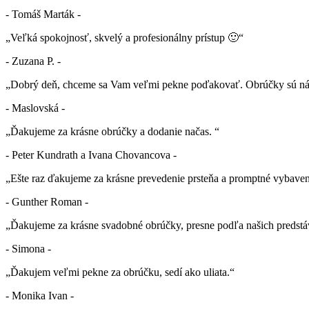
- Tomáš Marták -
„Veľká spokojnosť, skvelý a profesionálny prístup 🙂“
- Zuzana P. -
„Dobrý deň, chceme sa Vam veľmi pekne poďakovať. Obrúčky sú nád
- Maslovská -
„Ďakujeme za krásne obrúčky a dodanie načas. “
- Peter Kundrath a Ivana Chovancova -
„Ešte raz ďakujeme za krásne prevedenie prsteňa a promptné vybaven
- Gunther Roman -
„Ďakujeme za krásne svadobné obrúčky, presne podľa našich predstá
- Simona -
„Ďakujem veľmi pekne za obrúčku, sedí ako uliata.“
- Monika Ivan -