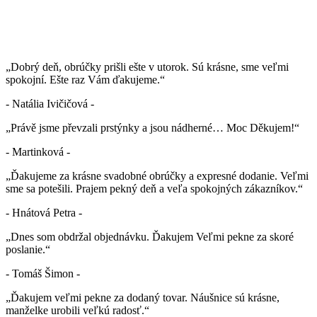
„Dobrý deň, obrúčky prišli ešte v utorok. Sú krásne, sme veľmi
spokojní. Ešte raz Vám ďakujeme.“
- Natália Ivičičová -
„Právě jsme převzali prstýnky a jsou nádherné… Moc Děkujem!“
- Martinková -
„Ďakujeme za krásne svadobné obrúčky a expresné dodanie. Veľmi
sme sa potešili. Prajem pekný deň a veľa spokojných zákazníkov.“
- Hnátová Petra -
„Dnes som obdržal objednávku. Ďakujem Veľmi pekne za skoré
poslanie.“
- Tomáš Šimon -
„Ďakujem veľmi pekne za dodaný tovar. Náušnice sú krásne,
manželke urobili veľkú radosť.“