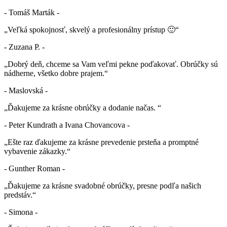
- Tomáš Marták -
„Veľká spokojnosť, skvelý a profesionálny prístup 🙂“
- Zuzana P. -
„Dobrý deň, chceme sa Vam veľmi pekne poďakovať. Obrúčky sú
nádherne, všetko dobre prajem.“
- Maslovská -
„Ďakujeme za krásne obrúčky a dodanie načas. “
- Peter Kundrath a Ivana Chovancova -
„Ešte raz ďakujeme za krásne prevedenie prsteňa a promptné
vybavenie zákazky.“
- Gunther Roman -
„Ďakujeme za krásne svadobné obrúčky, presne podľa našich
predstáv.“
- Simona -