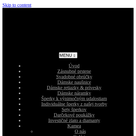
Skip to content
MENU
Úvod
Zásnubné prstene
Svadobné obrúčky
Dámske naušnice
Dámske retiazky & prívesky
Dámske náramky
Šperky k výnimočným udalostiam
Individuálne šperky z našej tvorby
Sety šperkov
Darčekové poukážky
Investičné zlato a diamanty
Kamea
O nás