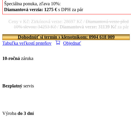
Špeciálna ponuka, zľava 10%:
Diamantová verzia: 1275 €
s DPH za pár
Ceny v Kč: Zirkónová verze: 28697 Kč /
Diamantová verze před
10% slevou: 34253 Kč
/
Diamantová verze: 31139 Kč
za pár
Dohodnúť si termín s klenotníkom: 0904 618 009
Tabuľka veľkostí prsteňov
Objednať
10-ročná
záruka
Bezplatný
servis
Výroba
do 3 dní