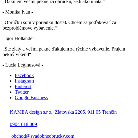
„Ďakujem veľmi pekne za obrúčku, sedí ako uliata.“
- Monika Ivan -
„Obrúčku som v poriadku dostal. Chcem sa poďakovať za
bezproblémove vybavenie.“
- Igor Holländer -
„Ste zlatý a veľmi pekne ďakujem za rýchle vybavenie. Prajem
pekný víkend“
- Lucia Leginusová -
Facebook
Instagram
Pinterest
Twitter
Google Business
KAMEA design s.r.o., Zlatovská 2205, 911 05 Trenčín
0904 618 009
obchod@svadobneobrucky.com