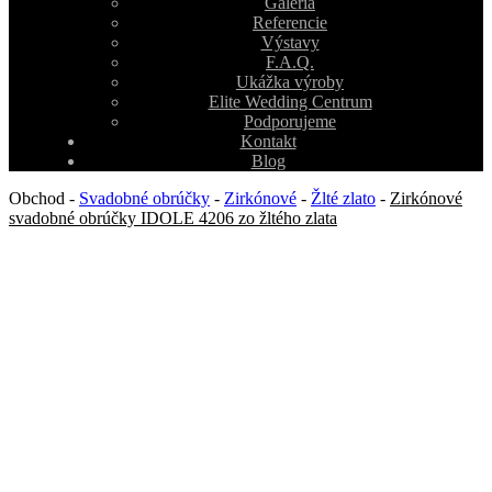
Galéria
Referencie
Výstavy
F.A.Q.
Ukážka výroby
Elite Wedding Centrum
Podporujeme
Kontakt
Blog
Obchod
-
Svadobné obrúčky
-
Zirkónové
-
Žlté zlato
-
Zirkónové
svadobné obrúčky IDOLE 4206 zo žltého zlata