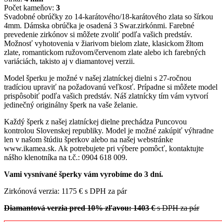
Počet kameňov:
3
Svadobné obrúčky zo 14-karátového/18-karátového zlata so šírkou
4mm. Dámska obrúčka je osadená 3 Swar.zirkónmi. Farebné
prevedenie zirkónov si môžete zvoliť podľa vašich predstáv.
Možnosť vyhotovenia v žiarivom bielom zlate, klasickom žltom
zlate, romantickom ružovom/červenom zlate alebo ich farebných
variáciách, takisto aj v diamantovej verzii.
Model šperku je možné v našej zlatníckej dielni s 27-ročnou
tradíciou upraviť na požadovanú veľkosť. Prípadne si môžete model
prispôsobiť podľa vašich predstáv. Náš zlatnícky tím vám vytvorí
jedinečný originálny šperk na vaše želanie.
Každý šperk z našej zlatníckej dielne prechádza Puncovou
kontrolou Slovenskej republiky. Model je možné zakúpiť výhradne
len v našom štúdiu šperkov alebo na našej webstránke
www.ikamea.sk. Ak potrebujete pri výbere pomôcť, kontaktujte
nášho klenotníka na t.č.: 0904 618 009.
Vami vysnívané šperky vám vyrobíme do 3 dní.
Zirkónová verzia: 1175 € s DPH za pár
Diamantová verzia pred 10% zľavou: 1403 €
s DPH za pár