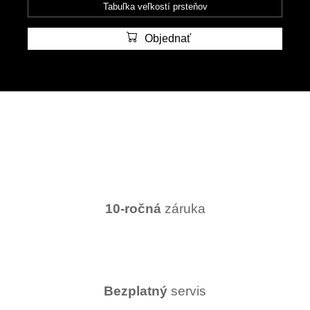
Tabuľka veľkostí prsteňov
Objednať
10-ročná
záruka
Bezplatný
servis