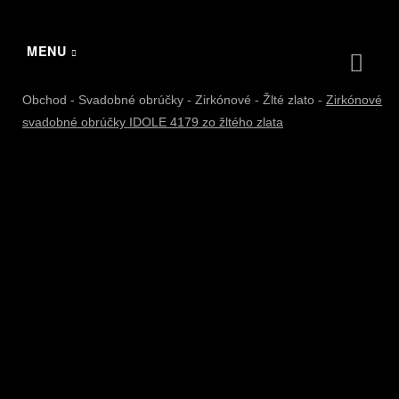
MENU
Obchod
-
Svadobné obrúčky
-
Zirkónové
-
Žlté zlato
-
Zirkónové
svadobné obrúčky IDOLE 4179 zo žltého zlata