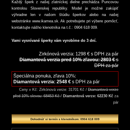
Každý šperk z našej zlatníckej dielne prechádza Puncovou
kontrolou Slovenskej republiky. Model je možné zakúpiť
výhradne len v našom štúdiu šperkov alebo na našej
webstránke www.ikamea.sk. Ak potrebujete pri výbere pomôcť,
kontaktujte nášho klenotníka na t.č.: 0904 618 009.
Vami vysnívané šperky vám vyrobíme do 3 dní.
Zirkónová verzia: 1298 € s DPH za pár
Diamantová verzia pred 10% zľavou: 2803 €
s
DPH za pár
Špeciálna ponuka, zľava 10%:
Diamantová verzia: 2548 €
s DPH za pár
Ceny v Kč: Zirkónová verze: 31701 Kč /
Diamantová verze
před 10% slevou: 68453 Kč
/
Diamantová verze: 62230 Kč
za
pár
Dohodnúť si termín s klenotníkom: 0904 618 009