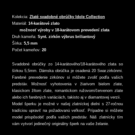
Kolekcia:
Zlaté svadobné obrúčky Idole Collection
Materiál:
14-karátové zlato
možnosť výroby v 18-karátovom prevedení zlata
Druh kameňa:
Synt. zirkón výbrus briliantový
Šírka:
5,5 mm
Počet kameňov:
20
Svadobné obrúčky zo 14-karátového/18-karátového zlata so
šírkou 5,5mm. Dámska obrúčka je osadená 20 Swar.zirkónmi.
Farebné prevedenie zirkónov si môžete zvoliť podľa vašich
predstáv. Možnosť vyhotovenia v žiarivom bielom zlate,
klasickom žltom zlate, romantickom ružovom/červenom zlate
alebo ich farebných variáciách, takisto aj v diamantovej verzii.
Model šperku je možné v našej zlatníckej dielni s 27-ročnou
tradíciou upraviť na požadovanú veľkosť. Prípadne si môžete
model prispôsobiť podľa vašich predstáv. Náš zlatnícky tím
vám vytvorí jedinečný originálny šperk na vaše želanie.