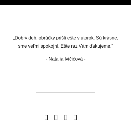
„Dobrý deň, obrúčky prišli ešte v utorok. Sú krásne,
sme veľmi spokojní. Ešte raz Vám ďakujeme.“
- Natália Ivičičová -
Facebook
Instagram
Pinterest
Twitter
Google
Business