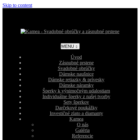
Skip to content
MENU
Úvod
Zásnubné prstene
Svadobné obrúčky
Dámske naušnice
Dámske retiazky & prívesky
Dámske náramky
Šperky k výnimočným udalostiam
Individuálne šperky z našej tvorby
Sety šperkov
Darčekové poukážky
Investičné zlato a diamanty
Kamea
O nás
Galéria
Referencie