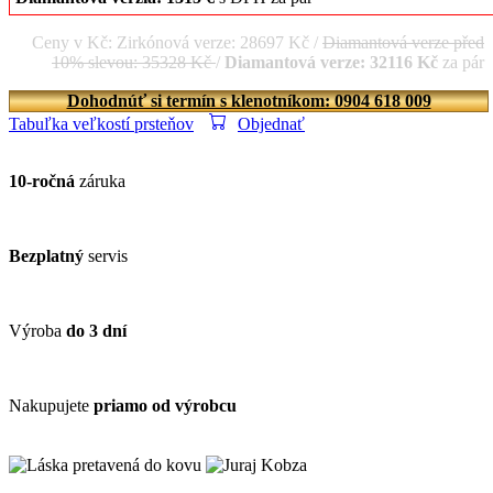
Ceny v Kč: Zirkónová verze: 28697 Kč /
Diamantová verze před
10% slevou: 35328 Kč
/
Diamantová verze: 32116 Kč
za pár
Dohodnúť si termín s klenotníkom: 0904 618 009
Tabuľka veľkostí prsteňov
Objednať
10-ročná
záruka
Bezplatný
servis
Výroba
do 3 dní
Nakupujete
priamo od výrobcu