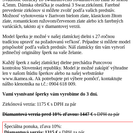
4,5mm. Dámska obrúčka je osadená 3 Swar.zirkónmi. Farebné
prevedenie zirkónov si môžete zvoliť podľa vašich predstáv.
Možnosť vyhotovenia v žiarivom bielom zlate, klasickom žltom
zlate, romantickom ružovom/červenom zlate alebo ich farebných
variáciách, takisto aj v diamantovej verzii.
Model šperku je možné v našej zlatníckej dielni s 27-ročnou
tradíciou upraviť na požadovanú veľkosť. Prípadne si môžete model
prispôsobiť podľa vašich predstáv. Náš zlatnícky tím vám vytvorí
jedinečný originálny šperk na vaše želanie.
Každý šperk z našej zlatníckej dielne prechádza Puncovou
kontrolou Slovenskej republiky. Model je možné zakúpiť výhradne
len v našom štúdiu šperkov alebo na našej webstránke
www.ikamea.sk. Ak potrebujete pri výbere pomôcť, kontaktujte
nášho klenotníka na t.č.: 0904 618 009.
Vami vysnívané šperky vám vyrobíme do 3 dní.
Zirkónová verzia: 1175 € s DPH za pár
Diamantová verzia pred 10% zľavou: 1447 €
s DPH za pár
Špeciálna ponuka, zľava 10%:
Diamantová verzia: 1315 €
s DPH za pár