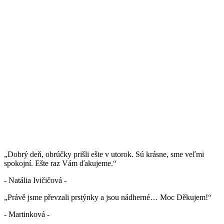
„Dobrý deň, obrúčky prišli ešte v utorok. Sú krásne, sme veľmi
spokojní. Ešte raz Vám ďakujeme.“
- Natália Ivičičová -
„Právě jsme převzali prstýnky a jsou nádherné… Moc Děkujem!“
- Martinková -