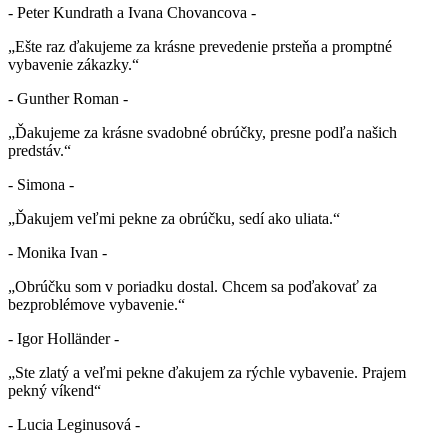
- Peter Kundrath a Ivana Chovancova -
„Ešte raz ďakujeme za krásne prevedenie prsteňa a promptné
vybavenie zákazky.“
- Gunther Roman -
„Ďakujeme za krásne svadobné obrúčky, presne podľa našich
predstáv.“
- Simona -
„Ďakujem veľmi pekne za obrúčku, sedí ako uliata.“
- Monika Ivan -
„Obrúčku som v poriadku dostal. Chcem sa poďakovať za
bezproblémove vybavenie.“
- Igor Holländer -
„Ste zlatý a veľmi pekne ďakujem za rýchle vybavenie. Prajem
pekný víkend“
- Lucia Leginusová -