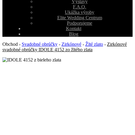
Výstavy
F.A.Q.
Ukážka výroby
Elite Wedding Centrum
Podporujeme
Kontakt
Blog
Obchod
-
Svadobné obrúčky
-
Zirkónové
-
Žlté zlato
-
Zirkónové
svadobné obrúčky IDOLE 4152 zo žltého zlata