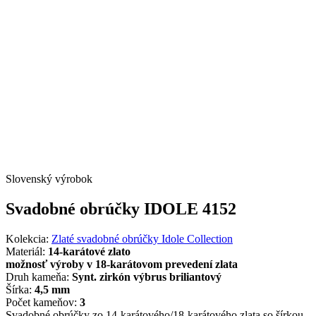
Slovenský výrobok
Svadobné obrúčky IDOLE 4152
Kolekcia:
Zlaté svadobné obrúčky Idole Collection
Materiál:
14-karátové zlato
možnosť výroby v 18-karátovom prevedení zlata
Druh kameňa:
Synt. zirkón výbrus briliantový
Šírka:
4,5 mm
Počet kameňov:
3
Svadobné obrúčky zo 14-karátového/18-karátového zlata so šírkou