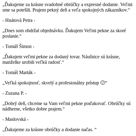
„Ďakujeme za krásne svadobné obrúčky a expresné dodanie. Veľmi
sme sa potešili. Prajem pekný deň a veľa spokojných zákazníkov.“
- Hnátová Petra -
„Dnes som obdržal objednávku. Ďakujem Veľmi pekne za skoré
poslanie.“
- Tomáš Šimon -
„Ďakujem veľmi pekne za dodaný tovar. Náušnice sú krásne,
manželke urobili veľkú radosť.“
- Tomáš Marták -
„Veľká spokojnosť, skvelý a profesionálny prístup 🙂“
- Zuzana P. -
„Dobrý deň, chceme sa Vam veľmi pekne poďakovať. Obrúčky sú
nádherne, všetko dobre prajem.“
- Maslovská -
„Ďakujeme za krásne obrúčky a dodanie načas. “