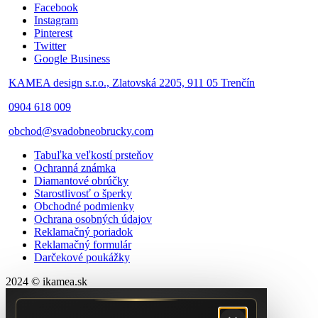
Facebook
Instagram
Pinterest
Twitter
Google Business
KAMEA design s.r.o., Zlatovská 2205, 911 05 Trenčín
0904 618 009
obchod@svadobneobrucky.com
Tabuľka veľkostí prsteňov
Ochranná známka
Diamantové obrúčky
Starostlivosť o šperky
Obchodné podmienky
Ochrana osobných údajov
Reklamačný poriadok
Reklamačný formulár
Darčekové poukážky
2024 © ikamea.sk