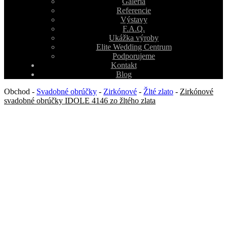
Galéria
Referencie
Výstavy
F.A.Q.
Ukážka výroby
Elite Wedding Centrum
Podporujeme
Kontakt
Blog
Obchod
-
Svadobné obrúčky
-
Zirkónové
-
Žlté zlato
-
Zirkónové
svadobné obrúčky IDOLE 4146 zo žltého zlata