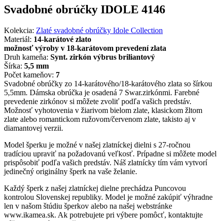
Svadobné obrúčky IDOLE 4146
Kolekcia:
Zlaté svadobné obrúčky Idole Collection
Materiál:
14-karátové zlato
možnosť výroby v 18-karátovom prevedení zlata
Druh kameňa:
Synt. zirkón výbrus briliantový
Šírka:
5,5 mm
Počet kameňov:
7
Svadobné obrúčky zo 14-karátového/18-karátového zlata so šírkou
5,5mm. Dámska obrúčka je osadená 7 Swar.zirkónmi. Farebné
prevedenie zirkónov si môžete zvoliť podľa vašich predstáv.
Možnosť vyhotovenia v žiarivom bielom zlate, klasickom žltom
zlate alebo romantickom ružovom/červenom zlate, takisto aj v
diamantovej verzii.
Model šperku je možné v našej zlatníckej dielni s 27-ročnou
tradíciou upraviť na požadovanú veľkosť. Prípadne si môžete model
prispôsobiť podľa vašich predstáv. Náš zlatnícky tím vám vytvorí
jedinečný originálny šperk na vaše želanie.
Každý šperk z našej zlatníckej dielne prechádza Puncovou
kontrolou Slovenskej republiky. Model je možné zakúpiť výhradne
len v našom štúdiu šperkov alebo na našej webstránke
www.ikamea.sk. Ak potrebujete pri výbere pomôcť, kontaktujte