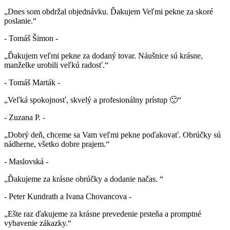
„Dnes som obdržal objednávku. Ďakujem Veľmi pekne za skoré
poslanie.“
- Tomáš Šimon -
„Ďakujem veľmi pekne za dodaný tovar. Náušnice sú krásne,
manželke urobili veľkú radosť.“
- Tomáš Marták -
„Veľká spokojnosť, skvelý a profesionálny prístup 🙂“
- Zuzana P. -
„Dobrý deň, chceme sa Vam veľmi pekne poďakovať. Obrúčky sú
nádherne, všetko dobre prajem.“
- Maslovská -
„Ďakujeme za krásne obrúčky a dodanie načas. “
- Peter Kundrath a Ivana Chovancova -
„Ešte raz ďakujeme za krásne prevedenie prsteňa a promptné
vybavenie zákazky.“