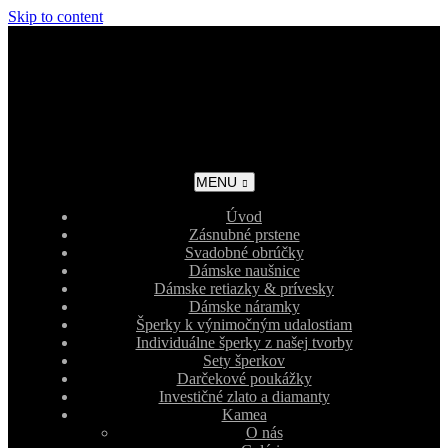
Skip to content
MENU
Úvod
Zásnubné prstene
Svadobné obrúčky
Dámske naušnice
Dámske retiazky & prívesky
Dámske náramky
Šperky k výnimočným udalostiam
Individuálne šperky z našej tvorby
Sety šperkov
Darčekové poukážky
Investičné zlato a diamanty
Kamea
O nás