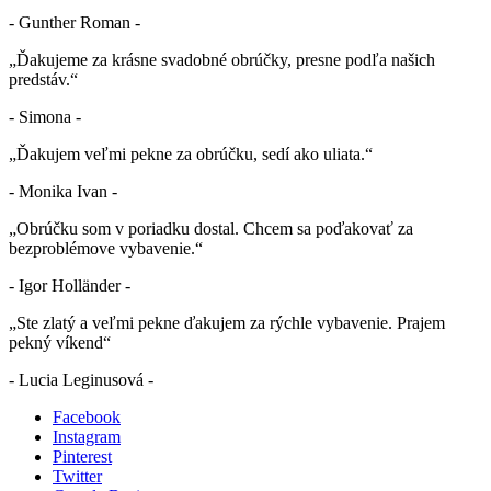
- Gunther Roman -
„Ďakujeme za krásne svadobné obrúčky, presne podľa našich
predstáv.“
- Simona -
„Ďakujem veľmi pekne za obrúčku, sedí ako uliata.“
- Monika Ivan -
„Obrúčku som v poriadku dostal. Chcem sa poďakovať za
bezproblémove vybavenie.“
- Igor Holländer -
„Ste zlatý a veľmi pekne ďakujem za rýchle vybavenie. Prajem
pekný víkend“
- Lucia Leginusová -
Facebook
Instagram
Pinterest
Twitter