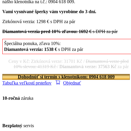
nášho klenotníka na t.č.: 0904 618 009.
Vami vysnívané šperky vám vyrobíme do 3 dní.
Zirkónová verzia: 1298 € s DPH za pár
Diamantová verzia pred 10% zľavou: 1692 €
s DPH za pár
Špeciálna ponuka, zľava 10%:
Diamantová verzia: 1538 €
s DPH za pár
Ceny v Kč: Zirkónová verze: 31701 Kč /
Diamantová verze před
10% slevou: 41319 Kč
/
Diamantová verze: 37563 Kč
za pár
Dohodnúť si termín s klenotníkom: 0904 618 009
Tabuľka veľkostí prsteňov
Objednať
10-ročná
záruka
Bezplatný
servis