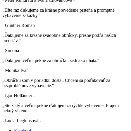
- Peter Kundrath a Ivana Chovancova -
„Ešte raz ďakujeme za krásne prevedenie prsteňa a promptné
vybavenie zákazky.“
- Gunther Roman -
„Ďakujeme za krásne svadobné obrúčky, presne podľa našich
predstáv.“
- Simona -
„Ďakujem veľmi pekne za obrúčku, sedí ako uliata.“
- Monika Ivan -
„Obrúčku som v poriadku dostal. Chcem sa poďakovať za
bezproblémove vybavenie.“
- Igor Holländer -
„Ste zlatý a veľmi pekne ďakujem za rýchle vybavenie. Prajem
pekný víkend“
- Lucia Leginusová -
Facebook