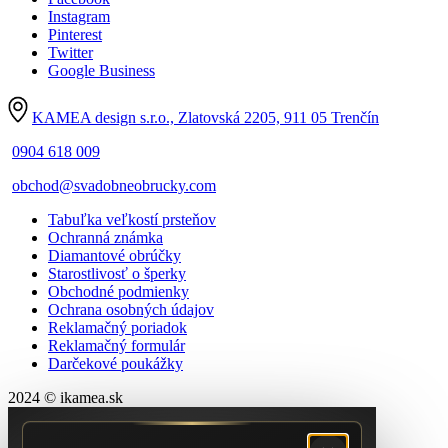
Instagram
Pinterest
Twitter
Google Business
KAMEA design s.r.o., Zlatovská 2205, 911 05 Trenčín
0904 618 009
obchod@svadobneobrucky.com
Tabuľka veľkostí prsteňov
Ochranná známka
Diamantové obrúčky
Starostlivosť o šperky
Obchodné podmienky
Ochrana osobných údajov
Reklamačný poriadok
Reklamačný formulár
Darčekové poukážky
2024 © ikamea.sk