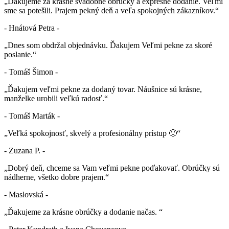
„Ďakujeme za krásne svadobné obrúčky a expresné dodanie. Veľmi
sme sa potešili. Prajem pekný deň a veľa spokojných zákazníkov.“
- Hnátová Petra -
„Dnes som obdržal objednávku. Ďakujem Veľmi pekne za skoré
poslanie.“
- Tomáš Šimon -
„Ďakujem veľmi pekne za dodaný tovar. Náušnice sú krásne,
manželke urobili veľkú radosť.“
- Tomáš Marták -
„Veľká spokojnosť, skvelý a profesionálny prístup 🙂“
- Zuzana P. -
„Dobrý deň, chceme sa Vam veľmi pekne poďakovať. Obrúčky sú
nádherne, všetko dobre prajem.“
- Maslovská -
„Ďakujeme za krásne obrúčky a dodanie načas. “