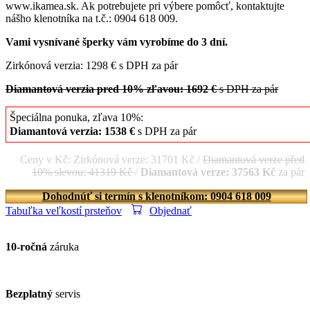
www.ikamea.sk. Ak potrebujete pri výbere pomôcť, kontaktujte
nášho klenotníka na t.č.: 0904 618 009.
Vami vysnívané šperky vám vyrobíme do 3 dní.
Zirkónová verzia: 1298 € s DPH za pár
Diamantová verzia pred 10% zľavou: 1692 €
s DPH za pár
Špeciálna ponuka, zľava 10%:
Diamantová verzia: 1538 €
s DPH za pár
Ceny v Kč: Zirkónová verze: 31701 Kč /
Diamantová verze před
10% slevou: 41319 Kč
/
Diamantová verze: 37563 Kč
za pár
Dohodnúť si termín s klenotníkom: 0904 618 009
Tabuľka veľkostí prsteňov
Objednať
10-ročná
záruka
Bezplatný
servis