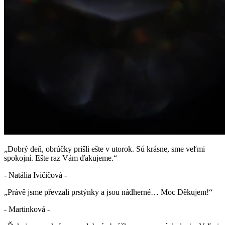
„Dobrý deň, obrúčky prišli ešte v utorok. Sú krásne, sme veľmi
spokojní. Ešte raz Vám ďakujeme.“
- Natália Ivičičová -
„Právě jsme převzali prstýnky a jsou nádherné… Moc Děkujem!“
- Martinková -