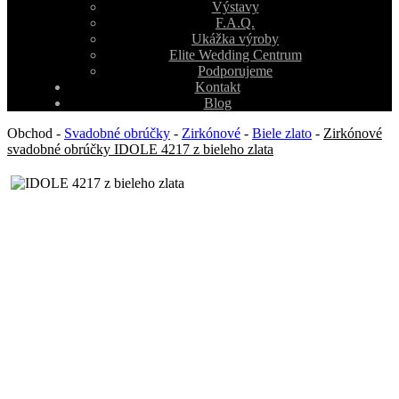
Výstavy
F.A.Q.
Ukážka výroby
Elite Wedding Centrum
Podporujeme
Kontakt
Blog
Obchod
-
Svadobné obrúčky
-
Zirkónové
-
Biele zlato
-
Zirkónové
svadobné obrúčky IDOLE 4217 z bieleho zlata