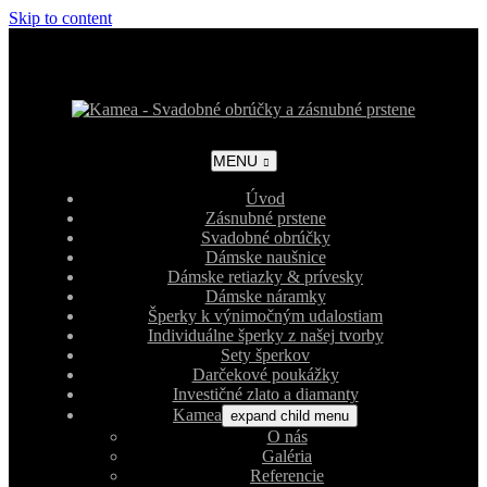
Skip to content
MENU
Úvod
Zásnubné prstene
Svadobné obrúčky
Dámske naušnice
Dámske retiazky & prívesky
Dámske náramky
Šperky k výnimočným udalostiam
Individuálne šperky z našej tvorby
Sety šperkov
Darčekové poukážky
Investičné zlato a diamanty
Kamea
expand child menu
O nás
Galéria
Referencie