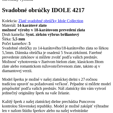
Svadobné obrúčky IDOLE 4217
Kolekcia:
Zlaté svadobné obrúčky Idole Collection
Materiál:
14-karátové zlato
možnosť výroby v 18-karátovom prevedení zlata
Druh kameňa:
Synt. zirkón výbrus briliantový
Šírka:
5,5 mm
Počet kameňov:
5
Svadobné obrúčky zo 14-karátového/18-karátového zlata so šírkou
5,5mm. Dámska obrúčka je osadená 5 Swar.zirkónmi. Farebné
prevedenie zirkónov si môžete zvoliť podľa vašich predstáv.
Možnosť vyhotovenia v žiarivom bielom zlate, klasickom žltom
zlate alebo romantickom ružovom/červenom zlate, takisto aj v
diamantovej verzii.
Model šperku je možné v našej zlatníckej dielni s 27-ročnou
tradíciou upraviť na požadovanú veľkosť. Prípadne si môžete model
prispôsobiť podľa vašich predstáv. Náš zlatnícky tím vám vytvorí
jedinečný originálny šperk na vaše želanie.
Každý šperk z našej zlatníckej dielne prechádza Puncovou
kontrolou Slovenskej republiky. Model je možné zakúpiť výhradne
len v našom štúdiu šperkov alebo na našej webstránke