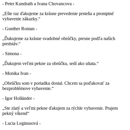
- Peter Kundrath a Ivana Chovancova -
„Ešte raz ďakujeme za krásne prevedenie prsteňa a promptné
vybavenie zákazky.“
- Gunther Roman -
„Ďakujeme za krásne svadobné obrúčky, presne podľa našich
predstáv.“
- Simona -
„Ďakujem veľmi pekne za obrúčku, sedí ako uliata.“
- Monika Ivan -
„Obrúčku som v poriadku dostal. Chcem sa poďakovať za
bezproblémove vybavenie.“
- Igor Holländer -
„Ste zlatý a veľmi pekne ďakujem za rýchle vybavenie. Prajem
pekný víkend“
- Lucia Leginusová -