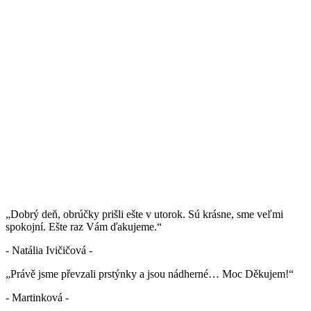
„Dobrý deň, obrúčky prišli ešte v utorok. Sú krásne, sme veľmi
spokojní. Ešte raz Vám ďakujeme.“
- Natália Ivičičová -
„Právě jsme převzali prstýnky a jsou nádherné… Moc Děkujem!“
- Martinková -