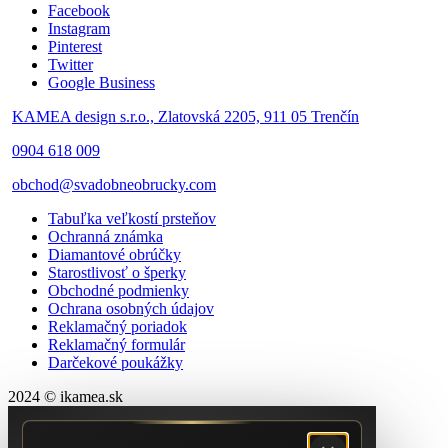
Facebook
Instagram
Pinterest
Twitter
Google Business
KAMEA design s.r.o., Zlatovská 2205, 911 05 Trenčín
0904 618 009
obchod@svadobneobrucky.com
Tabuľka veľkostí prsteňov
Ochranná známka
Diamantové obrúčky
Starostlivosť o šperky
Obchodné podmienky
Ochrana osobných údajov
Reklamačný poriadok
Reklamačný formulár
Darčekové poukážky
2024 © ikamea.sk