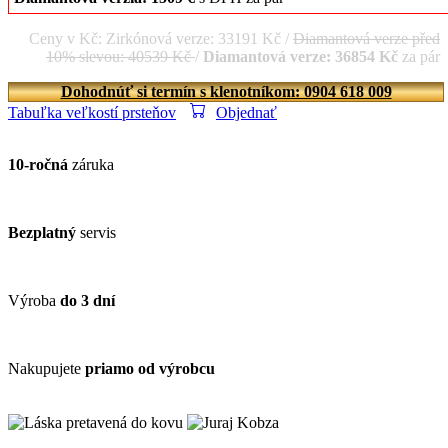
Ceny v Kč: Zirkónová verze: 33191 Kč /
Diamantová verze před
10% slevou: 40539 Kč
/
Diamantová verze: 36854 Kč
za pár
Dohodnúť si termín s klenotníkom: 0904 618 009
Tabuľka veľkostí prsteňov
Objednať
10-ročná
záruka
Bezplatný
servis
Výroba
do 3 dní
Nakupujete
priamo od výrobcu