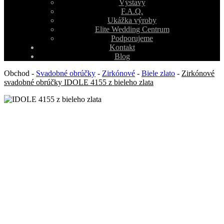
Výstavy
F.A.Q.
Ukážka výroby
Elite Wedding Centrum
Podporujeme
Kontakt
Blog
Obchod
-
Svadobné obrúčky
-
Zirkónové
-
Biele zlato
-
Zirkónové
svadobné obrúčky IDOLE 4155 z bieleho zlata