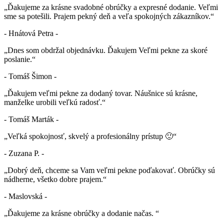
„Ďakujeme za krásne svadobné obrúčky a expresné dodanie. Veľmi
sme sa potešili. Prajem pekný deň a veľa spokojných zákazníkov.“
- Hnátová Petra -
„Dnes som obdržal objednávku. Ďakujem Veľmi pekne za skoré
poslanie.“
- Tomáš Šimon -
„Ďakujem veľmi pekne za dodaný tovar. Náušnice sú krásne,
manželke urobili veľkú radosť.“
- Tomáš Marták -
„Veľká spokojnosť, skvelý a profesionálny prístup 🙂“
- Zuzana P. -
„Dobrý deň, chceme sa Vam veľmi pekne poďakovať. Obrúčky sú
nádherne, všetko dobre prajem.“
- Maslovská -
„Ďakujeme za krásne obrúčky a dodanie načas. “