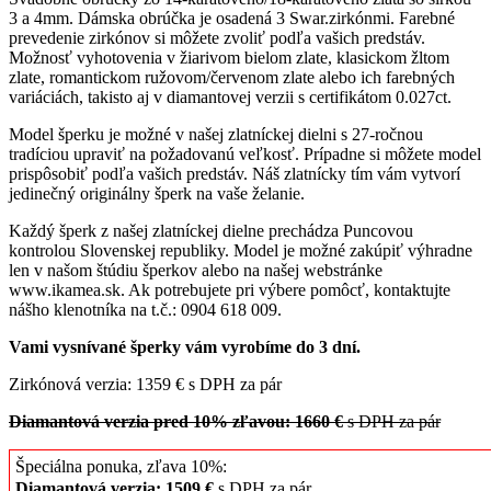
3 a 4mm. Dámska obrúčka je osadená 3 Swar.zirkónmi. Farebné
prevedenie zirkónov si môžete zvoliť podľa vašich predstáv.
Možnosť vyhotovenia v žiarivom bielom zlate, klasickom žltom
zlate, romantickom ružovom/červenom zlate alebo ich farebných
variáciách, takisto aj v diamantovej verzii s certifikátom 0.027ct.
Model šperku je možné v našej zlatníckej dielni s 27-ročnou
tradíciou upraviť na požadovanú veľkosť. Prípadne si môžete model
prispôsobiť podľa vašich predstáv. Náš zlatnícky tím vám vytvorí
jedinečný originálny šperk na vaše želanie.
Každý šperk z našej zlatníckej dielne prechádza Puncovou
kontrolou Slovenskej republiky. Model je možné zakúpiť výhradne
len v našom štúdiu šperkov alebo na našej webstránke
www.ikamea.sk. Ak potrebujete pri výbere pomôcť, kontaktujte
nášho klenotníka na t.č.: 0904 618 009.
Vami vysnívané šperky vám vyrobíme do 3 dní.
Zirkónová verzia: 1359 € s DPH za pár
Diamantová verzia pred 10% zľavou: 1660 €
s DPH za pár
Špeciálna ponuka, zľava 10%:
Diamantová verzia: 1509 €
s DPH za pár