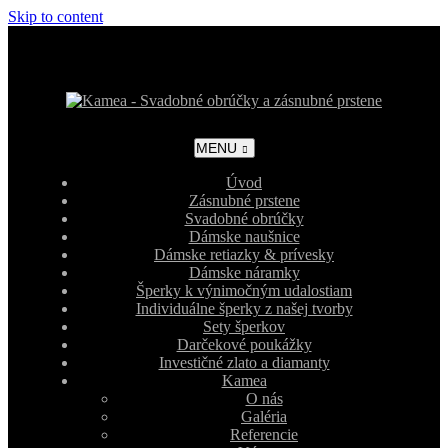
Skip to content
MENU
Úvod
Zásnubné prstene
Svadobné obrúčky
Dámske naušnice
Dámske retiazky & prívesky
Dámske náramky
Šperky k výnimočným udalostiam
Individuálne šperky z našej tvorby
Sety šperkov
Darčekové poukážky
Investičné zlato a diamanty
Kamea
O nás
Galéria
Referencie