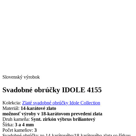
Slovenský výrobok
Svadobné obrúčky IDOLE 4155
Kolekcia:
Zlaté svadobné obrúčky Idole Collection
Materiál:
14-karátové zlato
možnosť výroby v 18-karátovom prevedení zlata
Druh kameňa:
Synt. zirkón výbrus briliantový
Šírka:
3 a 4 mm
Počet kameňov:
3
Svadobné obrúčky zo 14-karátového/18-karátového zlata so šírkou