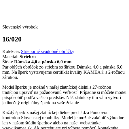
Slovenský výrobok
16/020
Kolekcia:
Strieborné svadobné obrúčky
Materiál:
Striebro
Šírka:
Dámska 4,0 a pánska 6,0 mm
Pár oblých obrúčok zo striebra so šírkou Dámska 4,0 a pánska 6,0
mm. Na šperk vystavujeme certifikát kvality KAMEA® s 2-ročnou
zárukou.
Model šperku je možné v našej zlatníckej dielni s 27-ročnou
tradíciou upraviť na požadovanú veľkosť. Prípadne si môžete model
prispôsobiť podľa vašich predstáv. Náš zlatnícky tím vám vytvorí
jedinečný originálny šperk na vaše želanie.
Každý šperk z našej zlatníckej dielne prechádza Puncovou
kontrolou Slovenskej republiky. Model je možné zakúpiť výhradne
len v našom štúdiu šperkov alebo na našej webstránke
www.ikamea.sk. Ak potrebujete pri výbere pomôcť, kontaktujte