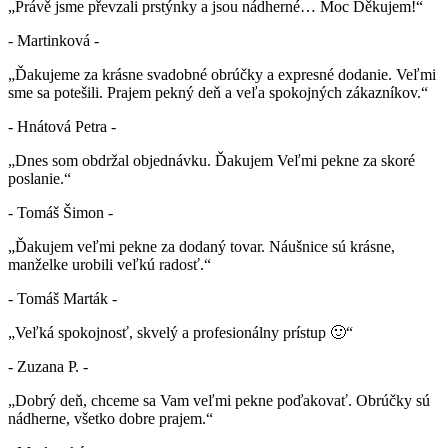
„Právě jsme převzali prstýnky a jsou nádherné… Moc Děkujem!“
- Martinková -
„Ďakujeme za krásne svadobné obrúčky a expresné dodanie. Veľmi
sme sa potešili. Prajem pekný deň a veľa spokojných zákazníkov.“
- Hnátová Petra -
„Dnes som obdržal objednávku. Ďakujem Veľmi pekne za skoré
poslanie.“
- Tomáš Šimon -
„Ďakujem veľmi pekne za dodaný tovar. Náušnice sú krásne,
manželke urobili veľkú radosť.“
- Tomáš Marták -
„Veľká spokojnosť, skvelý a profesionálny prístup 🙂“
- Zuzana P. -
„Dobrý deň, chceme sa Vam veľmi pekne poďakovať. Obrúčky sú
nádherne, všetko dobre prajem.“