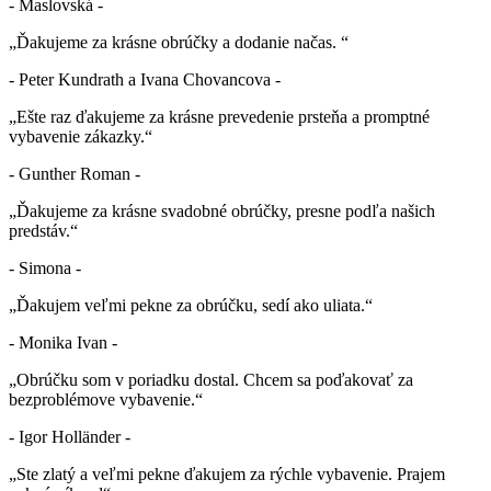
- Maslovská -
„Ďakujeme za krásne obrúčky a dodanie načas. “
- Peter Kundrath a Ivana Chovancova -
„Ešte raz ďakujeme za krásne prevedenie prsteňa a promptné
vybavenie zákazky.“
- Gunther Roman -
„Ďakujeme za krásne svadobné obrúčky, presne podľa našich
predstáv.“
- Simona -
„Ďakujem veľmi pekne za obrúčku, sedí ako uliata.“
- Monika Ivan -
„Obrúčku som v poriadku dostal. Chcem sa poďakovať za
bezproblémove vybavenie.“
- Igor Holländer -
„Ste zlatý a veľmi pekne ďakujem za rýchle vybavenie. Prajem