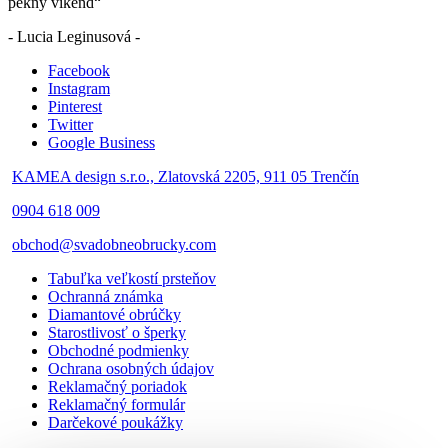
pekný víkend“
- Lucia Leginusová -
Facebook
Instagram
Pinterest
Twitter
Google Business
KAMEA design s.r.o., Zlatovská 2205, 911 05 Trenčín
0904 618 009
obchod@svadobneobrucky.com
Tabuľka veľkostí prsteňov
Ochranná známka
Diamantové obrúčky
Starostlivosť o šperky
Obchodné podmienky
Ochrana osobných údajov
Reklamačný poriadok
Reklamačný formulár
Darčekové poukážky