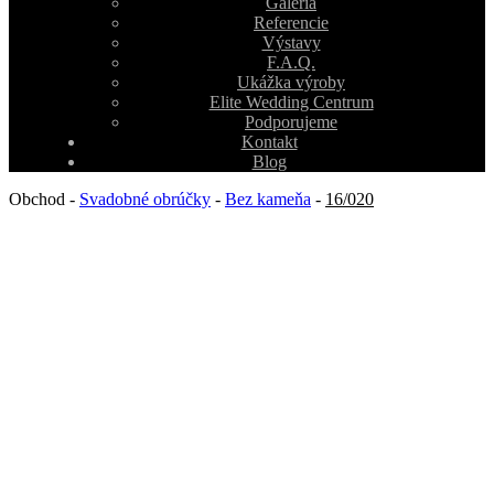
Galéria
Referencie
Výstavy
F.A.Q.
Ukážka výroby
Elite Wedding Centrum
Podporujeme
Kontakt
Blog
Obchod
-
Svadobné obrúčky
-
Bez kameňa
-
16/020