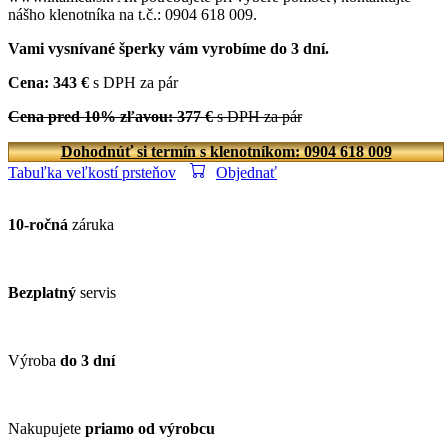
nášho klenotníka na t.č.: 0904 618 009.
Vami vysnívané šperky vám vyrobíme do 3 dní.
Cena: 343 €
s DPH za pár
Cena pred 10% zľavou: 377 €
s DPH za pár
Dohodnúť si termín s klenotníkom: 0904 618 009
Tabuľka veľkostí prsteňov
Objednať
10-ročná
záruka
Bezplatný
servis
Výroba
do 3 dní
Nakupujete
priamo od výrobcu