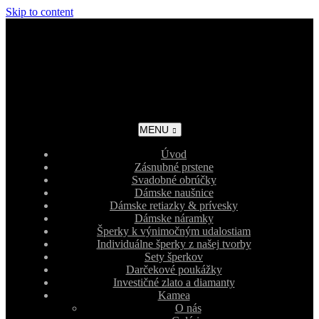
Skip to content
MENU
Úvod
Zásnubné prstene
Svadobné obrúčky
Dámske naušnice
Dámske retiazky & prívesky
Dámske náramky
Šperky k výnimočným udalostiam
Individuálne šperky z našej tvorby
Sety šperkov
Darčekové poukážky
Investičné zlato a diamanty
Kamea
O nás