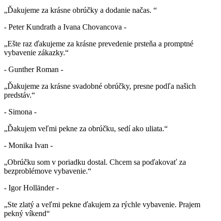
„Ďakujeme za krásne obrúčky a dodanie načas. “
- Peter Kundrath a Ivana Chovancova -
„Ešte raz ďakujeme za krásne prevedenie prsteňa a promptné
vybavenie zákazky.“
- Gunther Roman -
„Ďakujeme za krásne svadobné obrúčky, presne podľa našich
predstáv.“
- Simona -
„Ďakujem veľmi pekne za obrúčku, sedí ako uliata.“
- Monika Ivan -
„Obrúčku som v poriadku dostal. Chcem sa poďakovať za
bezproblémove vybavenie.“
- Igor Holländer -
„Ste zlatý a veľmi pekne ďakujem za rýchle vybavenie. Prajem
pekný víkend“