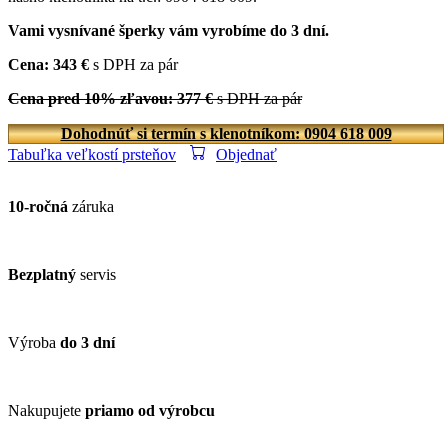
Vami vysnívané šperky vám vyrobíme do 3 dní.
Cena: 343 €
s DPH za pár
Cena pred 10% zľavou: 377 €
s DPH za pár
Dohodnúť si termín s klenotníkom: 0904 618 009
Tabuľka veľkostí prsteňov
Objednať
10-ročná
záruka
Bezplatný
servis
Výroba
do 3 dní
Nakupujete
priamo od výrobcu