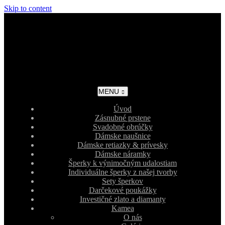
Skip to content
MENU
Úvod
Zásnubné prstene
Svadobné obrúčky
Dámske naušnice
Dámske retiazky & prívesky
Dámske náramky
Šperky k výnimočným udalostiam
Individuálne šperky z našej tvorby
Sety šperkov
Darčekové poukážky
Investičné zlato a diamanty
Kamea
O nás