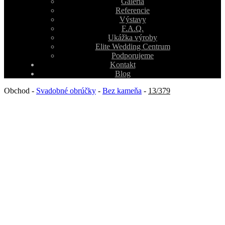
Galéria
Referencie
Výstavy
F.A.Q.
Ukážka výroby
Elite Wedding Centrum
Podporujeme
Kontakt
Blog
Obchod
-
Svadobné obrúčky
-
Bez kameňa
-
13/379