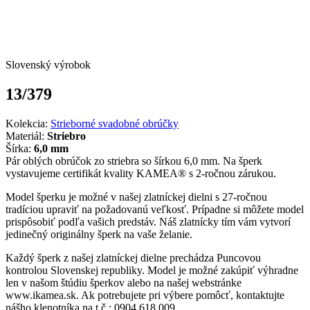
Slovenský výrobok
13/379
Kolekcia:
Strieborné svadobné obrúčky
Materiál:
Striebro
Šírka:
6,0 mm
Pár oblých obrúčok zo striebra so šírkou 6,0 mm. Na šperk
vystavujeme certifikát kvality KAMEA® s 2-ročnou zárukou.
Model šperku je možné v našej zlatníckej dielni s 27-ročnou
tradíciou upraviť na požadovanú veľkosť. Prípadne si môžete model
prispôsobiť podľa vašich predstáv. Náš zlatnícky tím vám vytvorí
jedinečný originálny šperk na vaše želanie.
Každý šperk z našej zlatníckej dielne prechádza Puncovou
kontrolou Slovenskej republiky. Model je možné zakúpiť výhradne
len v našom štúdiu šperkov alebo na našej webstránke
www.ikamea.sk. Ak potrebujete pri výbere pomôcť, kontaktujte
nášho klenotníka na t.č.: 0904 618 009.