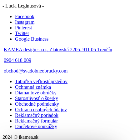
- Lucia Leginusová -
Facebook
Instagram
Pinterest
Twitter
Google Business
KAMEA design s.r.o., Zlatovská 2205, 911 05 Trenčín
0904 618 009
obchod@svadobneobrucky.com
Tabuľka veľkostí prsteňov
Ochranná známka
Diamantové obrúčky
Starostlivosť o šperky
Obchodné podmienky
Ochrana osobných údajov
Reklamačný poriadok
Reklamačný formulár
Darčekové poukážky
2024 © ikamea.sk