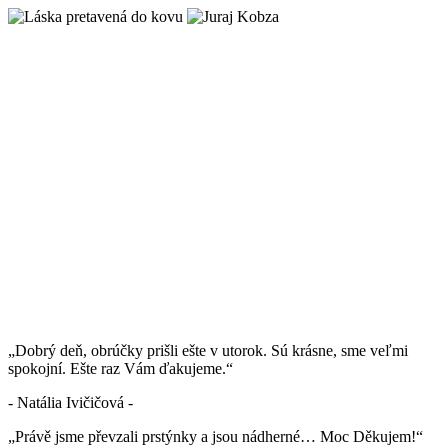
„Dobrý deň, obrúčky prišli ešte v utorok. Sú krásne, sme veľmi
spokojní. Ešte raz Vám ďakujeme.“
- Natália Ivičičová -
„Právě jsme převzali prstýnky a jsou nádherné… Moc Děkujem!“