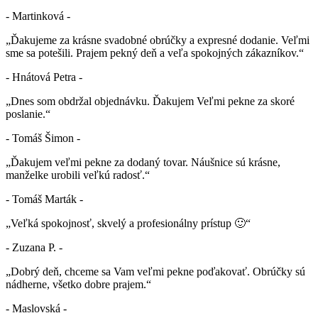
- Martinková -
„Ďakujeme za krásne svadobné obrúčky a expresné dodanie. Veľmi
sme sa potešili. Prajem pekný deň a veľa spokojných zákazníkov.“
- Hnátová Petra -
„Dnes som obdržal objednávku. Ďakujem Veľmi pekne za skoré
poslanie.“
- Tomáš Šimon -
„Ďakujem veľmi pekne za dodaný tovar. Náušnice sú krásne,
manželke urobili veľkú radosť.“
- Tomáš Marták -
„Veľká spokojnosť, skvelý a profesionálny prístup 🙂“
- Zuzana P. -
„Dobrý deň, chceme sa Vam veľmi pekne poďakovať. Obrúčky sú
nádherne, všetko dobre prajem.“
- Maslovská -