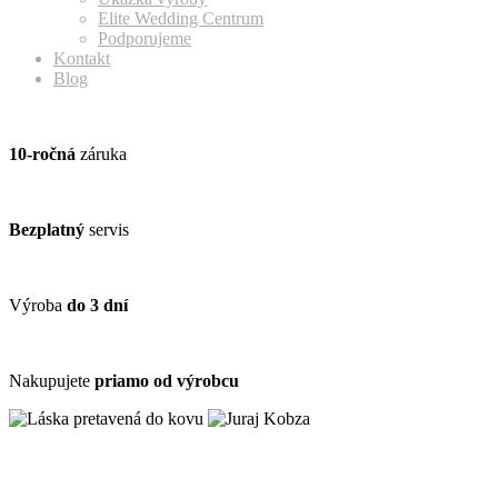
Elite Wedding Centrum
Podporujeme
Kontakt
Blog
10-ročná
záruka
Bezplatný
servis
Výroba
do 3 dní
Nakupujete
priamo od výrobcu