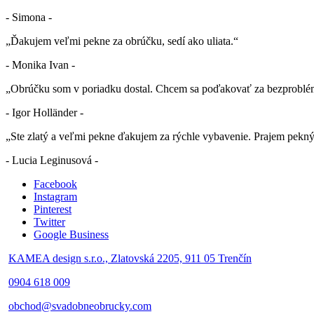
- Simona -
„Ďakujem veľmi pekne za obrúčku, sedí ako uliata.“
- Monika Ivan -
„Obrúčku som v poriadku dostal. Chcem sa poďakovať za bezproblé
- Igor Holländer -
„Ste zlatý a veľmi pekne ďakujem za rýchle vybavenie. Prajem pekn
- Lucia Leginusová -
Facebook
Instagram
Pinterest
Twitter
Google Business
KAMEA design s.r.o., Zlatovská 2205, 911 05 Trenčín
0904 618 009
obchod@svadobneobrucky.com