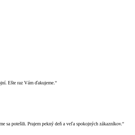
ojní. Ešte raz Vám ďakujeme.“
e sa potešili. Prajem pekný deň a veľa spokojných zákazníkov.“