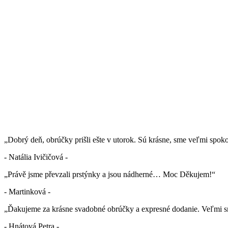
„Dobrý deň, obrúčky prišli ešte v utorok. Sú krásne, sme veľmi spok
- Natália Ivičičová -
„Právě jsme převzali prstýnky a jsou nádherné… Moc Děkujem!“
- Martinková -
„Ďakujeme za krásne svadobné obrúčky a expresné dodanie. Veľmi sm
- Hnátová Petra -