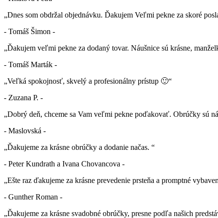
„Dnes som obdržal objednávku. Ďakujem Veľmi pekne za skoré posla
- Tomáš Šimon -
„Ďakujem veľmi pekne za dodaný tovar. Náušnice sú krásne, manželk
- Tomáš Marták -
„Veľká spokojnosť, skvelý a profesionálny prístup 🙂“
- Zuzana P. -
„Dobrý deň, chceme sa Vam veľmi pekne poďakovať. Obrúčky sú nád
- Maslovská -
„Ďakujeme za krásne obrúčky a dodanie načas. “
- Peter Kundrath a Ivana Chovancova -
„Ešte raz ďakujeme za krásne prevedenie prsteňa a promptné vybaven
- Gunther Roman -
„Ďakujeme za krásne svadobné obrúčky, presne podľa našich predstá