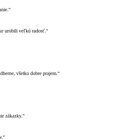
nie.“
e urobili veľkú radosť.“
herne, všetko dobre prajem.“
ie zákazky.“
v.“