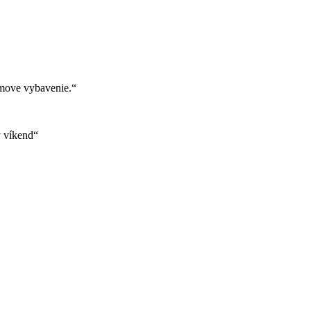
move vybavenie.“
ý víkend“