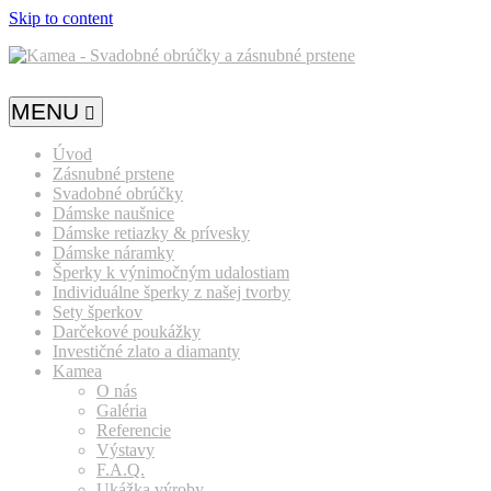
Skip to content
MENU
Úvod
Zásnubné prstene
Svadobné obrúčky
Dámske naušnice
Dámske retiazky & prívesky
Dámske náramky
Šperky k výnimočným udalostiam
Individuálne šperky z našej tvorby
Sety šperkov
Darčekové poukážky
Investičné zlato a diamanty
Kamea
O nás
Galéria
Referencie
Výstavy
F.A.Q.
Ukážka výroby