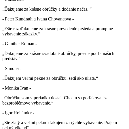
„Ďakujeme za krásne obrúčky a dodanie načas. “
- Peter Kundrath a Ivana Chovancova -
„Ešte raz ďakujeme za krásne prevedenie prsteňa a promptné
vybavenie zákazky.“
- Gunther Roman -
„Ďakujeme za krásne svadobné obrúčky, presne podľa našich
predstáv.“
- Simona -
„Ďakujem veľmi pekne za obrúčku, sedí ako uliata.“
- Monika Ivan -
„Obrúčku som v poriadku dostal. Chcem sa poďakovať za
bezproblémove vybavenie.“
- Igor Holländer -
„Ste zlatý a veľmi pekne ďakujem za rýchle vybavenie. Prajem
pekný víkend“