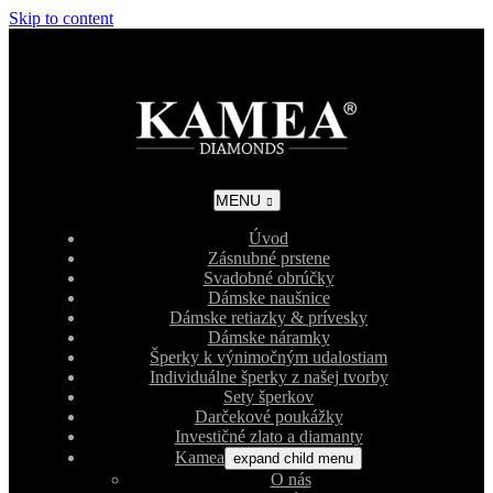
Skip to content
MENU
Úvod
Zásnubné prstene
Svadobné obrúčky
Dámske naušnice
Dámske retiazky & prívesky
Dámske náramky
Šperky k výnimočným udalostiam
Individuálne šperky z našej tvorby
Sety šperkov
Darčekové poukážky
Investičné zlato a diamanty
Kamea
expand child menu
O nás