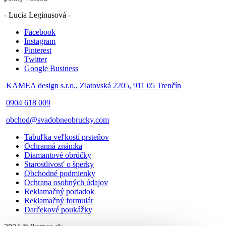
- Lucia Leginusová -
Facebook
Instagram
Pinterest
Twitter
Google Business
KAMEA design s.r.o., Zlatovská 2205, 911 05 Trenčín
0904 618 009
obchod@svadobneobrucky.com
Tabuľka veľkostí prsteňov
Ochranná známka
Diamantové obrúčky
Starostlivosť o šperky
Obchodné podmienky
Ochrana osobných údajov
Reklamačný poriadok
Reklamačný formulár
Darčekové poukážky