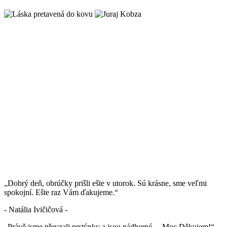
„Dobrý deň, obrúčky prišli ešte v utorok. Sú krásne, sme veľmi
spokojní. Ešte raz Vám ďakujeme.“
- Natália Ivičičová -
„Právě jsme převzali prstýnky a jsou nádherné… Moc Děkujem!“