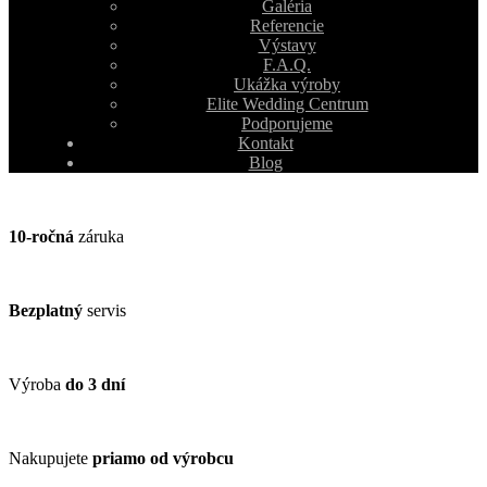
Galéria
Referencie
Výstavy
F.A.Q.
Ukážka výroby
Elite Wedding Centrum
Podporujeme
Kontakt
Blog
10-ročná
záruka
Bezplatný
servis
Výroba
do 3 dní
Nakupujete
priamo od výrobcu