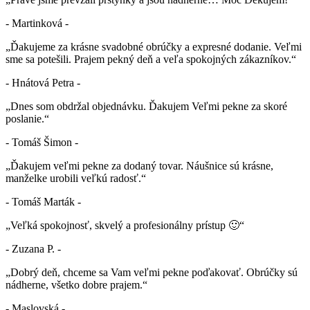
- Martinková -
„Ďakujeme za krásne svadobné obrúčky a expresné dodanie. Veľmi
sme sa potešili. Prajem pekný deň a veľa spokojných zákazníkov.“
- Hnátová Petra -
„Dnes som obdržal objednávku. Ďakujem Veľmi pekne za skoré
poslanie.“
- Tomáš Šimon -
„Ďakujem veľmi pekne za dodaný tovar. Náušnice sú krásne,
manželke urobili veľkú radosť.“
- Tomáš Marták -
„Veľká spokojnosť, skvelý a profesionálny prístup 🙂“
- Zuzana P. -
„Dobrý deň, chceme sa Vam veľmi pekne poďakovať. Obrúčky sú
nádherne, všetko dobre prajem.“
- Maslovská -