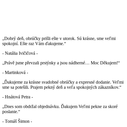
„Dobrý deň, obrúčky prišli ešte v utorok. Sú krásne, sme veľmi
spokojní. Ešte raz Vám ďakujeme.“
- Natália Ivičičová -
„Právě jsme převzali prstýnky a jsou nádherné… Moc Děkujem!“
- Martinková -
„Ďakujeme za krásne svadobné obrúčky a expresné dodanie. Veľmi
sme sa potešili. Prajem pekný deň a veľa spokojných zákazníkov.“
- Hnátová Petra -
„Dnes som obdržal objednávku. Ďakujem Veľmi pekne za skoré
poslanie.“
- Tomáš Šimon -