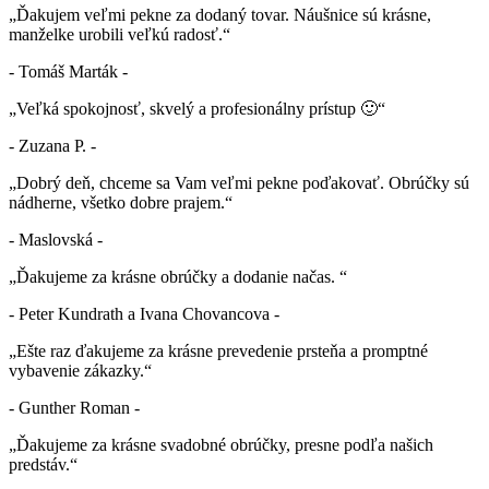
„Ďakujem veľmi pekne za dodaný tovar. Náušnice sú krásne,
manželke urobili veľkú radosť.“
- Tomáš Marták -
„Veľká spokojnosť, skvelý a profesionálny prístup 🙂“
- Zuzana P. -
„Dobrý deň, chceme sa Vam veľmi pekne poďakovať. Obrúčky sú
nádherne, všetko dobre prajem.“
- Maslovská -
„Ďakujeme za krásne obrúčky a dodanie načas. “
- Peter Kundrath a Ivana Chovancova -
„Ešte raz ďakujeme za krásne prevedenie prsteňa a promptné
vybavenie zákazky.“
- Gunther Roman -
„Ďakujeme za krásne svadobné obrúčky, presne podľa našich
predstáv.“