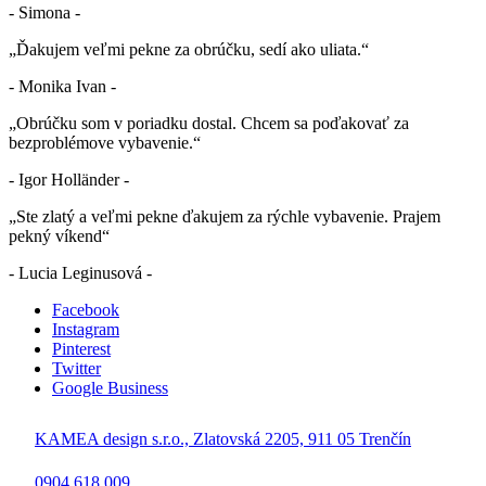
- Simona -
„Ďakujem veľmi pekne za obrúčku, sedí ako uliata.“
- Monika Ivan -
„Obrúčku som v poriadku dostal. Chcem sa poďakovať za
bezproblémove vybavenie.“
- Igor Holländer -
„Ste zlatý a veľmi pekne ďakujem za rýchle vybavenie. Prajem
pekný víkend“
- Lucia Leginusová -
Facebook
Instagram
Pinterest
Twitter
Google Business
KAMEA design s.r.o., Zlatovská 2205, 911 05 Trenčín
0904 618 009