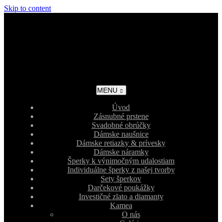
Skip to content
MENU
Úvod
Zásnubné prstene
Svadobné obrúčky
Dámske naušnice
Dámske retiazky & prívesky
Dámske náramky
Šperky k výnimočným udalostiam
Individuálne šperky z našej tvorby
Sety šperkov
Darčekové poukážky
Investičné zlato a diamanty
Kamea
O nás