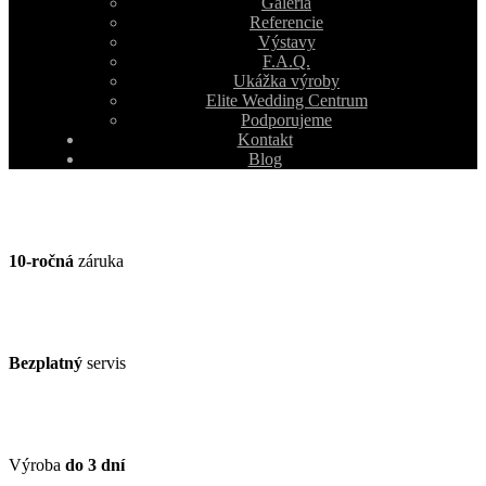
Galéria
Referencie
Výstavy
F.A.Q.
Ukážka výroby
Elite Wedding Centrum
Podporujeme
Kontakt
Blog
10-ročná
záruka
Bezplatný
servis
Výroba
do 3 dní