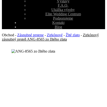
Výstavy
F.A.Q.
Ukážka výroby
Elite Wedding Centrum
Podporujeme
Kontakt
Blog
Obchod
-
Zásnubné prstene
-
Zirkónové
-
Žlté zlato
-
Zirkónový
zásnubný prsteň ANG-8565 zo žltého zlata