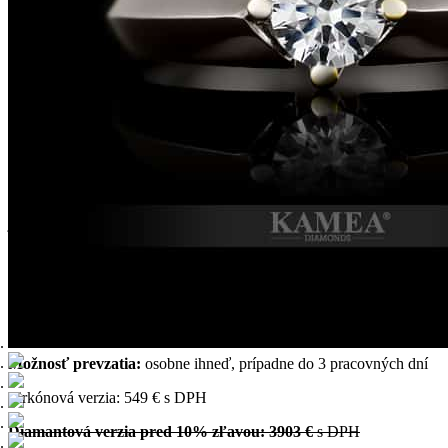
Zásnubný prsteň zo 14-karátového/18-karátového zlata, osadený
Swar.zirkónom o priemere 5 mm. Farebné prevedenie zirkónov si
môžete zvoliť podľa vašich predstáv. Možnosť vyhotovenia v
žiarivom bielom zlate, klasickom žltom zlate alebo romantickom
ružovom/červenom zlate, takisto aj v diamantovej verzii s
certifikátom 0.500ct. Na šperk vystavujeme certifikát kvality
KAMEA® so 6-ročnou zárukou a so 6-ročným
základným servisom.
Model šperku je možné v našej zlatníckej dielni s 27-ročnou
tradíciou upraviť na požadovanú veľkosť. Prípadne si môžete model
prispôsobiť podľa vašich predstáv. Náš zlatnícky tím vám vytvorí
jedinečný originálny šperk na vaše želanie.
Každý šperk z našej zlatníckej dielne prechádza Puncovou
kontrolou Slovenskej republiky. Model je možné zakúpiť výhradne
len v našom štúdiu šperkov alebo na našej webstránke
www.ikamea.sk. Ak potrebujete pri výbere pomôcť, kontaktujte
nášho klenotníka na t.č.: 0904 618 009.
Možnosť prevzatia:
osobne ihneď, prípadne do 3 pracovných dní
Zirkónová verzia: 549 € s DPH
Diamantová verzia pred 10% zľavou: 3903 €
s DPH