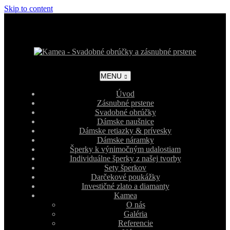
Skip to content
MENU
Úvod
Zásnubné prstene
Svadobné obrúčky
Dámske naušnice
Dámske retiazky & prívesky
Dámske náramky
Šperky k výnimočným udalostiam
Individuálne šperky z našej tvorby
Sety šperkov
Darčekové poukážky
Investičné zlato a diamanty
Kamea
O nás
Galéria
Referencie