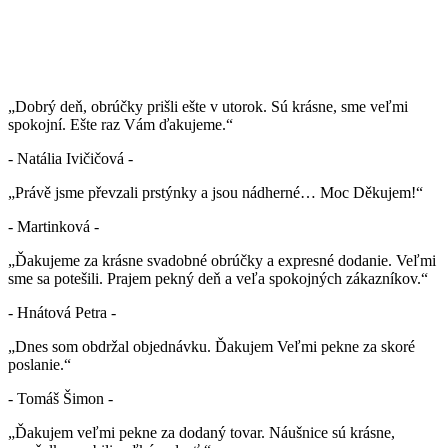
„Dobrý deň, obrúčky prišli ešte v utorok. Sú krásne, sme veľmi
spokojní. Ešte raz Vám ďakujeme.“
- Natália Ivičičová -
„Právě jsme převzali prstýnky a jsou nádherné… Moc Děkujem!“
- Martinková -
„Ďakujeme za krásne svadobné obrúčky a expresné dodanie. Veľmi
sme sa potešili. Prajem pekný deň a veľa spokojných zákazníkov.“
- Hnátová Petra -
„Dnes som obdržal objednávku. Ďakujem Veľmi pekne za skoré
poslanie.“
- Tomáš Šimon -
„Ďakujem veľmi pekne za dodaný tovar. Náušnice sú krásne,