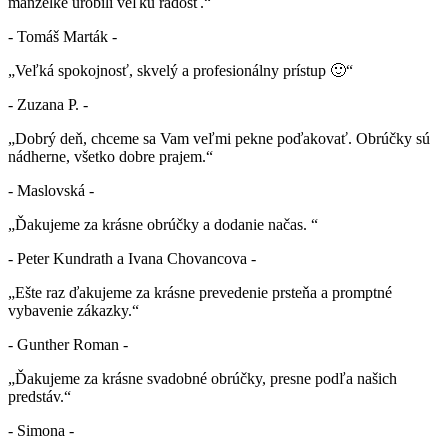
manželke urobili veľkú radosť.“
- Tomáš Marták -
„Veľká spokojnosť, skvelý a profesionálny prístup 🙂“
- Zuzana P. -
„Dobrý deň, chceme sa Vam veľmi pekne poďakovať. Obrúčky sú
nádherne, všetko dobre prajem.“
- Maslovská -
„Ďakujeme za krásne obrúčky a dodanie načas. “
- Peter Kundrath a Ivana Chovancova -
„Ešte raz ďakujeme za krásne prevedenie prsteňa a promptné
vybavenie zákazky.“
- Gunther Roman -
„Ďakujeme za krásne svadobné obrúčky, presne podľa našich
predstáv.“
- Simona -