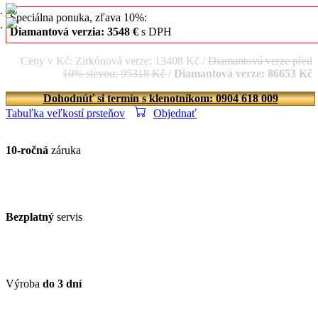
Špeciálna ponuka, zľava 10%:
Diamantová verzia: 3548 €
s DPH
Ceny v Kč: Zirkónová verze: 13408 Kč /
Diamantová verze před
10% slevou: 95318 Kč
/
Diamantová verze: 86653 Kč
Dohodnúť si termín s klenotníkom: 0904 618 009
Tabuľka veľkostí prsteňov
Objednať
10-ročná
záruka
Bezplatný
servis
Výroba
do 3 dní