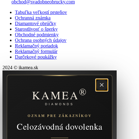
obchod@svadobneobrucky.com
Tabuľka veľkostí prsteňov
Ochranná známka
Diamantové obrúčky
Starostlivosť o šperky
Obchodné podmienky
Ochrana osobných údajov
Reklamačný poriadok
Reklamačný formulár
Darčekové poukážky
2024 © ikamea.sk
×
®
KAMEA
DIAMONDS
OZNAM PRE ZÁKAZNÍKOV
Celozávodná dovolenka