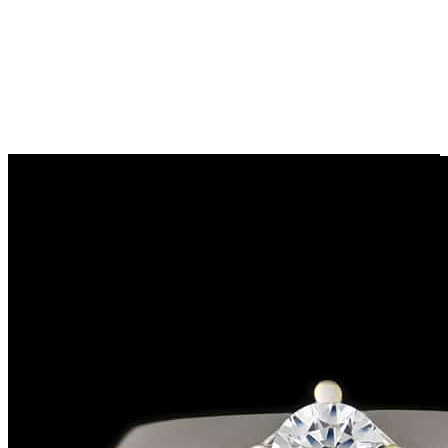
Previous
Next
Slovenský výrobok
Zásnubný prsteň ANG-8565
Kolekcia:
Zlaté Dámske & Zásnubné prstene Angel collection
Materiál:
14-karátové zlato
možnosť výroby v 18-karátovom prevedení zlata
Druh kameňa:
Synt. zirkón výbrus briliantový
Počet kameňov:
1