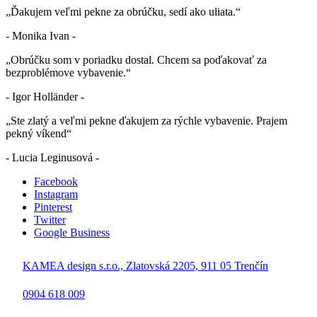
„Ďakujem veľmi pekne za obrúčku, sedí ako uliata.“
- Monika Ivan -
„Obrúčku som v poriadku dostal. Chcem sa poďakovať za
bezproblémove vybavenie.“
- Igor Holländer -
„Ste zlatý a veľmi pekne ďakujem za rýchle vybavenie. Prajem
pekný víkend“
- Lucia Leginusová -
Facebook
Instagram
Pinterest
Twitter
Google Business
KAMEA design s.r.o., Zlatovská 2205, 911 05 Trenčín
0904 618 009