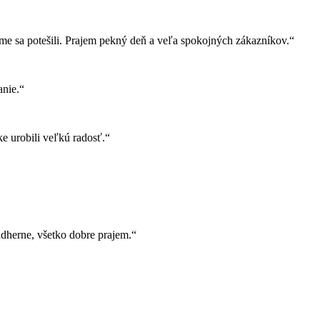
e sa potešili. Prajem pekný deň a veľa spokojných zákazníkov.“
nie.“
e urobili veľkú radosť.“
herne, všetko dobre prajem.“