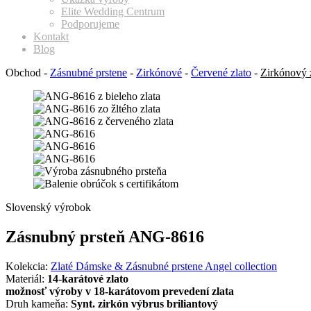
Elite Wedding Centrum
Podporujeme
Kontakt
Blog
Obchod
-
Zásnubné prstene
-
Zirkónové
-
Červené zlato
-
Zirkónový 
Slovenský výrobok
Zásnubný prsteň ANG-8616
Kolekcia:
Zlaté Dámske & Zásnubné prstene Angel collection
Materiál:
14-karátové zlato
možnosť výroby v 18-karátovom prevedení zlata
Druh kameňa:
Synt. zirkón výbrus briliantový