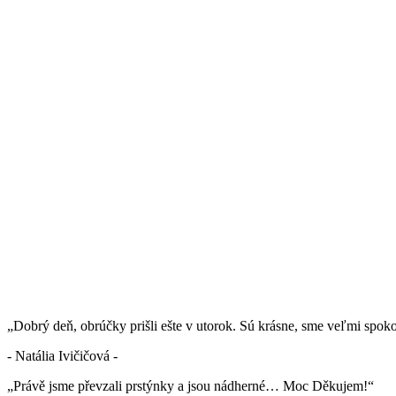
„Dobrý deň, obrúčky prišli ešte v utorok. Sú krásne, sme veľmi spok
- Natália Ivičičová -
„Právě jsme převzali prstýnky a jsou nádherné… Moc Děkujem!“