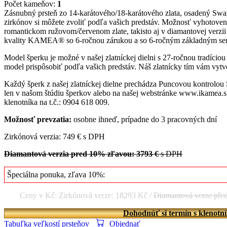
Počet kameňov:
1
Zásnubný prsteň zo 14-karátového/18-karátového zlata, osadený Swa
zirkónov si môžete zvoliť podľa vašich predstáv. Možnosť vyhotoveni
romantickom ružovom/červenom zlate, takisto aj v diamantovej verzii 
kvality KAMEA® so 6-ročnou zárukou a so 6-ročným základným se
Model šperku je možné v našej zlatníckej dielni s 27-ročnou tradício
model prispôsobiť podľa vašich predstáv. Náš zlatnícky tím vám vytvo
Každý šperk z našej zlatníckej dielne prechádza Puncovou kontrolou
len v našom štúdiu šperkov alebo na našej webstránke www.ikamea.sk
klenotníka na t.č.: 0904 618 009.
Možnosť prevzatia:
osobne ihneď, prípadne do 3 pracovných dní
Zirkónová verzia: 749 € s DPH
Diamantová verzia pred 10% zľavou: 3793 €
s DPH
Špeciálna ponuka, zľava 10%:
Ceny v Kč: Zirkónová verze: 18293 Kč /
Diamantová verze pře
Dohodnúť si termín s klenotn
Tabuľka veľkostí prsteňov
Objednať