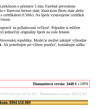
r.zirkónom o priemere 5 mm. Farebné prevedenie
a v žiarivom bielom zlate, klasickom žltom zlate alebo
s certifikátom 0.500ct. Na šperk vystavujeme certifikát
rvisom.
u upraviť na požadovanú veľkosť. Prípadne si môžete
rí jedinečný originálny šperk na vaše želanie.
 Slovenskej republiky. Model je možné zakúpiť výhradne
. Ak potrebujete pri výbere pomôcť, kontaktujte nášho
Diamantová verzia: 3448 €
s DPH
d 10% slevou: 92632 Kč
/
Diamantová verze: 84211 Kč
íkom: 0904 618 009