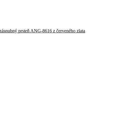
zásnubný prsteň ANG-8616 z červeného zlata