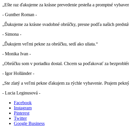
„Ešte raz ďakujeme za krásne prevedenie prsteňa a promptné vybaven
- Gunther Roman -
„Ďakujeme za krásne svadobné obrúčky, presne podľa našich predstá
- Simona -
„Ďakujem veľmi pekne za obrúčku, sedí ako uliata.“
- Monika Ivan -
„Obrúčku som v poriadku dostal. Chcem sa poďakovať za bezproblé
- Igor Holländer -
„Ste zlatý a veľmi pekne ďakujem za rýchle vybavenie. Prajem pekn
- Lucia Leginusová -
Facebook
Instagram
Pinterest
Twitter
Google Business