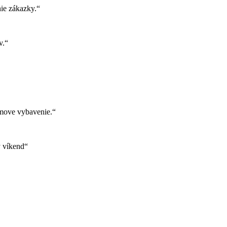
ie zákazky.“
v.“
move vybavenie.“
ý víkend“