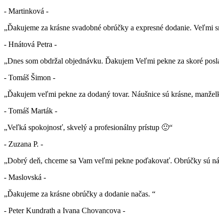
- Martinková -
„Ďakujeme za krásne svadobné obrúčky a expresné dodanie. Veľmi sm
- Hnátová Petra -
„Dnes som obdržal objednávku. Ďakujem Veľmi pekne za skoré posla
- Tomáš Šimon -
„Ďakujem veľmi pekne za dodaný tovar. Náušnice sú krásne, manželk
- Tomáš Marták -
„Veľká spokojnosť, skvelý a profesionálny prístup 🙂“
- Zuzana P. -
„Dobrý deň, chceme sa Vam veľmi pekne poďakovať. Obrúčky sú nád
- Maslovská -
„Ďakujeme za krásne obrúčky a dodanie načas. “
- Peter Kundrath a Ivana Chovancova -