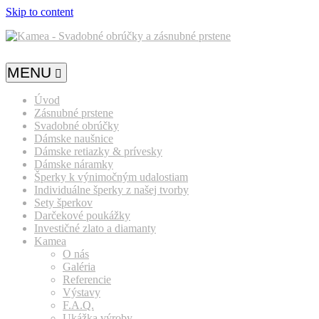
Skip to content
MENU
Úvod
Zásnubné prstene
Svadobné obrúčky
Dámske naušnice
Dámske retiazky & prívesky
Dámske náramky
Šperky k výnimočným udalostiam
Individuálne šperky z našej tvorby
Sety šperkov
Darčekové poukážky
Investičné zlato a diamanty
Kamea
O nás
Galéria
Referencie
Výstavy
F.A.Q.
Ukážka výroby