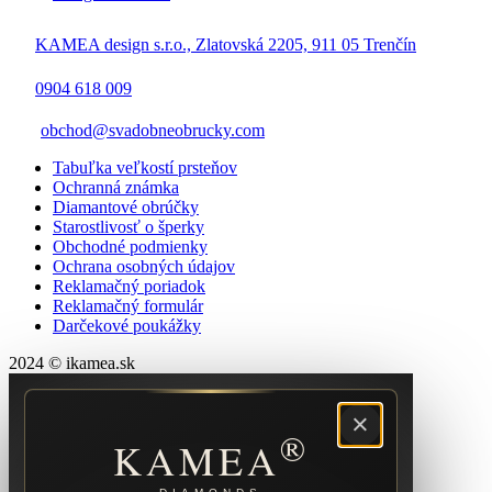
KAMEA design s.r.o., Zlatovská 2205, 911 05 Trenčín
0904 618 009
obchod@svadobneobrucky.com
Tabuľka veľkostí prsteňov
Ochranná známka
Diamantové obrúčky
Starostlivosť o šperky
Obchodné podmienky
Ochrana osobných údajov
Reklamačný poriadok
Reklamačný formulár
Darčekové poukážky
2024 © ikamea.sk
×
®
KAMEA