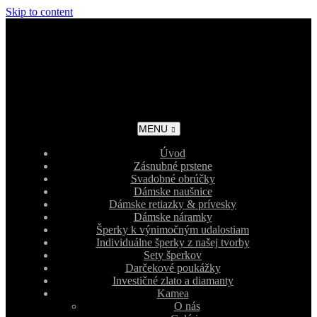
Skip to content
MENU
Úvod
Zásnubné prstene
Svadobné obrúčky
Dámske naušnice
Dámske retiazky & prívesky
Dámske náramky
Šperky k výnimočným udalostiam
Individuálne šperky z našej tvorby
Sety šperkov
Darčekové poukážky
Investičné zlato a diamanty
Kamea
O nás