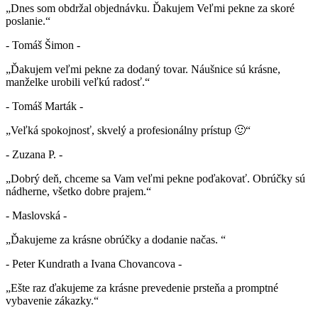
„Dnes som obdržal objednávku. Ďakujem Veľmi pekne za skoré
poslanie.“
- Tomáš Šimon -
„Ďakujem veľmi pekne za dodaný tovar. Náušnice sú krásne,
manželke urobili veľkú radosť.“
- Tomáš Marták -
„Veľká spokojnosť, skvelý a profesionálny prístup 🙂“
- Zuzana P. -
„Dobrý deň, chceme sa Vam veľmi pekne poďakovať. Obrúčky sú
nádherne, všetko dobre prajem.“
- Maslovská -
„Ďakujeme za krásne obrúčky a dodanie načas. “
- Peter Kundrath a Ivana Chovancova -
„Ešte raz ďakujeme za krásne prevedenie prsteňa a promptné
vybavenie zákazky.“