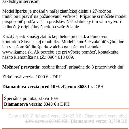
základným servisom.
Model šperku je možné v našej zlatníckej dielni s 27-ročnou
tradíciou upraviť na požadovanú veľkosť. Prípadne si môžete model
prispôsobiť podľa vašich predstáv. Náš zlatnícky tím vám vytvorí
jedinečný originálny šperk na vaše želanie.
Každý šperk z našej zlatníckej dielne prechádza Puncovou
kontrolou Slovenskej republiky. Model je možné zakúpiť výhradne
len v našom štúdiu šperkov alebo na našej webstránke
www.ikamea.sk. Ak potrebujete pri výbere pomôcť, kontaktujte
nášho klenotníka na t.č.: 0904 618 009.
Možnosť prevzatia:
osobne ihneď, prípadne do 3 pracovných dní
Zirkónová verzia: 1000 € s DPH
Diamantová verzia pred 10% zľavou: 3683 €
s DPH
Špeciálna ponuka, zľava 10%:
Diamantová verzia: 3348 €
s DPH
Ceny v Kč: Zirkónová verze: 24423 Kč /
Diamantová verze před
10% slevou: 89945 Kč
/
Diamantová verze: 81768 Kč