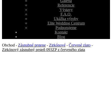
Galéria
Referencie
Výstavy
F.A.Q.
Ukážka výroby
Elite Wedding Centrum
Podporujeme
Kontakt
Blog
Obchod
-
Zásnubné prstene
-
Zirkónové
-
Červené zlato
-
Zirkónový zásnubný prsteň 093ZP z červeného zlata