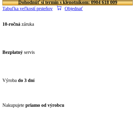
Dohodnúť si termín s klenotníkom: 0904 618 009
Tabuľka veľkostí prsteňov
Objednať
10-ročná
záruka
Bezplatný
servis
Výroba
do 3 dní
Nakupujete
priamo od výrobcu