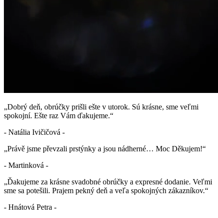
„Dobrý deň, obrúčky prišli ešte v utorok. Sú krásne, sme veľmi
spokojní. Ešte raz Vám ďakujeme.“
- Natália Ivičičová -
„Právě jsme převzali prstýnky a jsou nádherné… Moc Děkujem!“
- Martinková -
„Ďakujeme za krásne svadobné obrúčky a expresné dodanie. Veľmi
sme sa potešili. Prajem pekný deň a veľa spokojných zákazníkov.“
- Hnátová Petra -