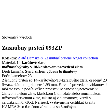
Slovenský výrobok
Zásnubný prsteň 093ZP
Kolekcia:
Zlaté Dámske & Zásnubné prstene Angel collection
Materiál:
14-karátové zlato
možnosť výroby v 18-karátovom prevedení zlata
Druh kameňa:
Synt. zirkón výbrus briliantový
Počet kameňov:
23
Zásnubný prsteň zo 14-karátového/18-karátového zlata, osadený 23
Swar.zirkónmi o priemere 1,95 mm. Farebné prevedenie zirkónov si
môžete zvoliť podľa vašich predstáv. Možnosť vyhotovenia v
žiarivom bielom zlate, klasickom žltom zlate alebo romantickom
ružovom/červenom zlate, takisto aj v diamantovej verzii s
certifikátom 0.736ct. Na šperk vystavujeme certifikát kvality
KAMEA® so 6-ročnou zárukou a so 6-ročným