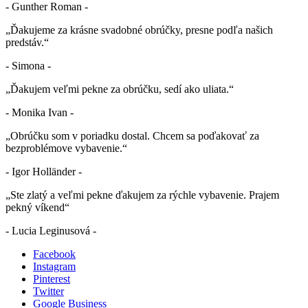
- Gunther Roman -
„Ďakujeme za krásne svadobné obrúčky, presne podľa našich
predstáv.“
- Simona -
„Ďakujem veľmi pekne za obrúčku, sedí ako uliata.“
- Monika Ivan -
„Obrúčku som v poriadku dostal. Chcem sa poďakovať za
bezproblémove vybavenie.“
- Igor Holländer -
„Ste zlatý a veľmi pekne ďakujem za rýchle vybavenie. Prajem
pekný víkend“
- Lucia Leginusová -
Facebook
Instagram
Pinterest
Twitter
Google Business