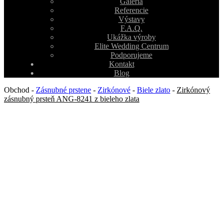
Galéria
Referencie
Výstavy
F.A.Q.
Ukážka výroby
Elite Wedding Centrum
Podporujeme
Kontakt
Blog
Obchod
-
Zásnubné prstene
-
Zirkónové
-
Biele zlato
-
Zirkónový
zásnubný prsteň ANG-8241 z bieleho zlata