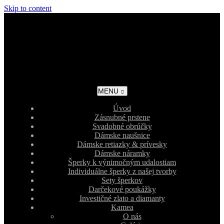
Skip to content
MENU
Úvod
Zásnubné prstene
Svadobné obrúčky
Dámske naušnice
Dámske retiazky & prívesky
Dámske náramky
Šperky k výnimočným udalostiam
Individuálne šperky z našej tvorby
Sety šperkov
Darčekové poukážky
Investičné zlato a diamanty
Kamea
O nás