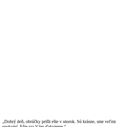
„Dobrý deň, obrúčky prišli ešte v utorok. Sú krásne, sme veľmi
spokojní. Ešte raz Vám ďakujeme.“