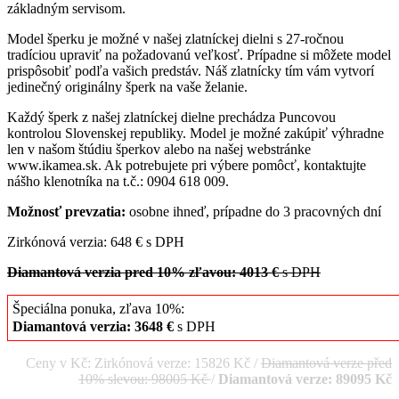
základným servisom.
Model šperku je možné v našej zlatníckej dielni s 27-ročnou
tradíciou upraviť na požadovanú veľkosť. Prípadne si môžete model
prispôsobiť podľa vašich predstáv. Náš zlatnícky tím vám vytvorí
jedinečný originálny šperk na vaše želanie.
Každý šperk z našej zlatníckej dielne prechádza Puncovou
kontrolou Slovenskej republiky. Model je možné zakúpiť výhradne
len v našom štúdiu šperkov alebo na našej webstránke
www.ikamea.sk. Ak potrebujete pri výbere pomôcť, kontaktujte
nášho klenotníka na t.č.: 0904 618 009.
Možnosť prevzatia:
osobne ihneď, prípadne do 3 pracovných dní
Zirkónová verzia: 648 € s DPH
Diamantová verzia pred 10% zľavou: 4013 €
s DPH
Špeciálna ponuka, zľava 10%:
Diamantová verzia: 3648 €
s DPH
Ceny v Kč: Zirkónová verze: 15826 Kč /
Diamantová verze před
10% slevou: 98005 Kč
/
Diamantová verze: 89095 Kč