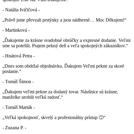
- Natália Ivičičová -
„Právě jsme převzali prstýnky a jsou nádherné… Moc Děkujem!“
- Martinková -
„Ďakujeme za krásne svadobné obrúčky a expresné dodanie. Veľmi
sme sa potešili. Prajem pekný deň a veľa spokojných zákazníkov.“
- Hnátová Petra -
„Dnes som obdržal objednávku. Ďakujem Veľmi pekne za skoré
poslanie.“
- Tomáš Šimon -
„Ďakujem veľmi pekne za dodaný tovar. Náušnice sú krásne,
manželke urobili veľkú radosť.“
- Tomáš Marták -
„Veľká spokojnosť, skvelý a profesionálny prístup 🙂“
- Zuzana P. -