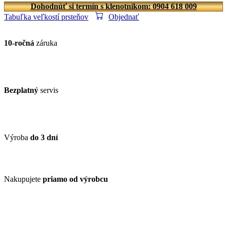
Dohodnúť si termín s klenotníkom: 0904 618 009
Tabuľka veľkostí prsteňov
Objednať
10-ročná
záruka
Bezplatný
servis
Výroba
do 3 dní
Nakupujete
priamo od výrobcu