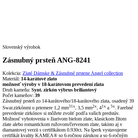
Slovenský výrobok
Zásnubný prsteň ANG-8241
Kolekcia:
Zlaté Dámske & Zásnubné prstene Angel collection
Materiál:
14-karátové zlato
možnosť výroby v 18-karátovom prevedení zlata
Druh kameňa:
Synt. zirkón výbrus briliantový
Počet kameňov:
39
Zásnubný prsteň zo 14-karátového/18-karátového zlata, osadený 39
31x
2x
1x
5x
Swar.zirkónmi o priemere 1,2 mm
, 3,5 mm
, 4
a
. Farebné
prevedenie zirkónov si môžete zvoliť podľa vašich predstáv.
Možnosť vyhotovenia v žiarivom bielom zlate, klasickom žltom
zlate alebo romantickom ružovom/červenom zlate, takisto aj v
diamantovej verzii s certifikátom 0.930ct. Na šperk vystavujeme
certifikát kvality KAMEA® so 6-ročnou zárukou a so 6-ročným