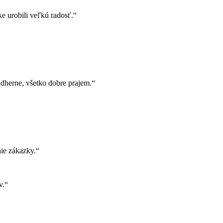
e urobili veľkú radosť.“
herne, všetko dobre prajem.“
ie zákazky.“
v.“