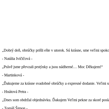
„Dobrý deň, obrúčky prišli ešte v utorok. Sú krásne, sme veľmi spok
- Natália Ivičičová -
„Právě jsme převzali prstýnky a jsou nádherné… Moc Děkujem!“
- Martinková -
„Ďakujeme za krásne svadobné obrúčky a expresné dodanie. Veľmi sm
- Hnátová Petra -
„Dnes som obdržal objednávku. Ďakujem Veľmi pekne za skoré posla
- Tomáš Šimon -