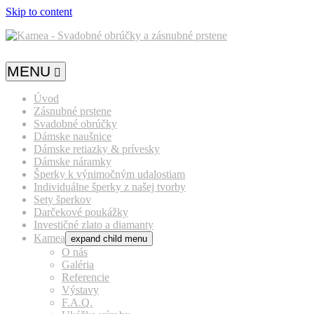
Skip to content
MENU
Úvod
Zásnubné prstene
Svadobné obrúčky
Dámske naušnice
Dámske retiazky & prívesky
Dámske náramky
Šperky k výnimočným udalostiam
Individuálne šperky z našej tvorby
Sety šperkov
Darčekové poukážky
Investičné zlato a diamanty
Kamea
expand child menu
O nás
Galéria
Referencie
Výstavy
F.A.Q.