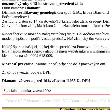
možnosť výroby v 18-karátovom prevedení zlata
Druh kameňa:
Diamant
Diamant:
certifikovaný gemologickou spol. GIA., Inbar Diamond 
Počet kameňov:
1
Zásnubný prsteň zo 14-karátového/18-karátového zlata, osadený D
žiarivom bielom zlate, klasickom žltom zlate alebo romantickom ružov
Model šperku je možné v našej zlatníckej dielni s 27-ročnou tradício
model prispôsobiť podľa vašich predstáv. Náš zlatnícky tím vám vytvo
Každý šperk z našej zlatníckej dielne prechádza Puncovou kontrolou
len v našom štúdiu šperkov alebo na našej webstránke www.ikamea.sk
klenotníka na t.č.: 0904 618 009.
Možnosť prevzatia:
osobne ihneď, prípadne do 3 pracovných dní
Zirkónová verzia: 500 € s DPH
Diamantová verzia pred 10% zľavou: 11055 €
s DPH
Špeciálna ponuka, zľava 10%:
Ceny v Kč: Zirkónová verze: 12212 Kč /
Diamantová verze před 
Dohodnúť si termín s klenotn