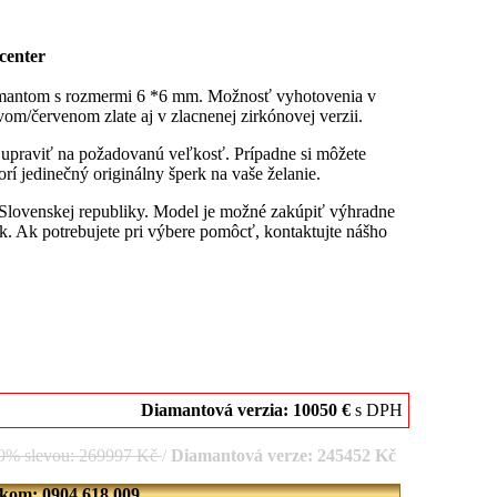
center
iamantom s rozmermi 6 *6 mm. Možnosť vyhotovenia v
om/červenom zlate aj v zlacnenej zirkónovej verzii.
u upraviť na požadovanú veľkosť. Prípadne si môžete
rí jedinečný originálny šperk na vaše želanie.
 Slovenskej republiky. Model je možné zakúpiť výhradne
. Ak potrebujete pri výbere pomôcť, kontaktujte nášho
Diamantová verzia: 10050 €
s DPH
10% slevou: 269997 Kč
/
Diamantová verze: 245452 Kč
íkom: 0904 618 009