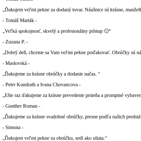
„Ďakujem veľmi pekne za dodaný tovar. Náušnice sú krásne, manželk
- Tomáš Marták -
„Veľká spokojnosť, skvelý a profesionálny prístup 🙂“
- Zuzana P. -
„Dobrý deň, chceme sa Vam veľmi pekne poďakovať. Obrúčky sú nád
- Maslovská -
„Ďakujeme za krásne obrúčky a dodanie načas. “
- Peter Kundrath a Ivana Chovancova -
„Ešte raz ďakujeme za krásne prevedenie prsteňa a promptné vybaven
- Gunther Roman -
„Ďakujeme za krásne svadobné obrúčky, presne podľa našich predstá
- Simona -
„Ďakujem veľmi pekne za obrúčku, sedí ako uliata.“