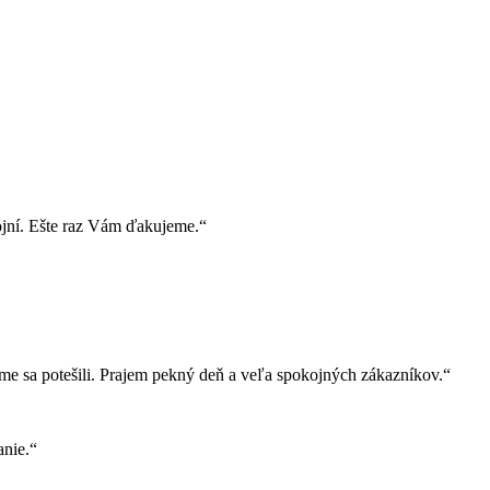
ojní. Ešte raz Vám ďakujeme.“
e sa potešili. Prajem pekný deň a veľa spokojných zákazníkov.“
nie.“