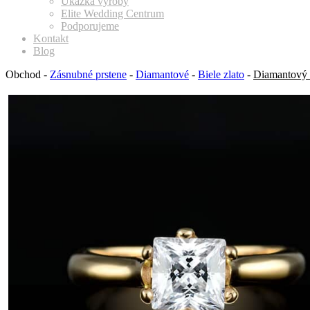
Ukážka výroby
Elite Wedding Centrum
Podporujeme
Kontakt
Blog
Obchod
-
Zásnubné prstene
-
Diamantové
-
Biele zlato
-
Diamantový 