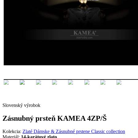
Slovenský výrobok
Zásnubný prsteň KAMEA 4ZP/Š
Kolekcia:
Zlaté Dámske & Zásnubné prstene Classic collection
Materiál:
14-karátové zlato