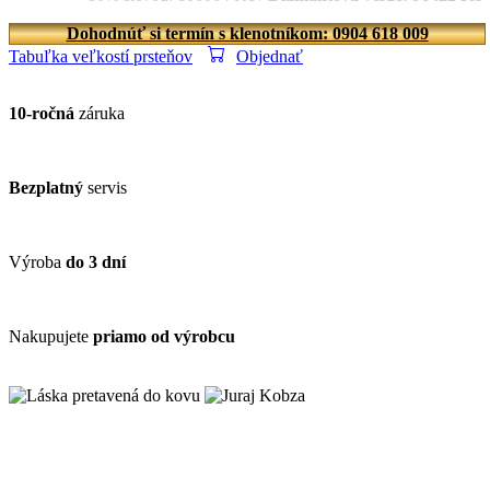
Dohodnúť si termín s klenotníkom: 0904 618 009
Tabuľka veľkostí prsteňov
Objednať
10-ročná
záruka
Bezplatný
servis
Výroba
do 3 dní
Nakupujete
priamo od výrobcu