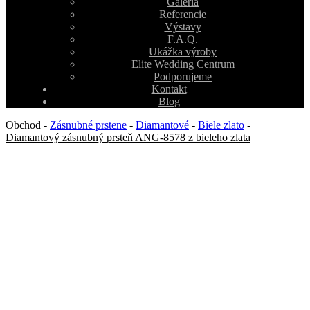
Galéria
Referencie
Výstavy
F.A.Q.
Ukážka výroby
Elite Wedding Centrum
Podporujeme
Kontakt
Blog
Obchod
-
Zásnubné prstene
-
Diamantové
-
Biele zlato
-
Diamantový zásnubný prsteň ANG-8578 z bieleho zlata