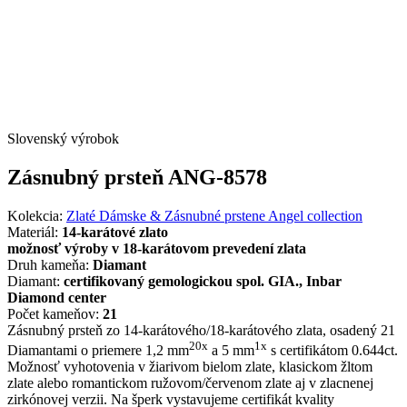
Slovenský výrobok
Zásnubný prsteň ANG-8578
Kolekcia:
Zlaté Dámske & Zásnubné prstene Angel collection
Materiál:
14-karátové zlato
možnosť výroby v 18-karátovom prevedení zlata
Druh kameňa:
Diamant
Diamant:
certifikovaný gemologickou spol. GIA., Inbar
Diamond center
Počet kameňov:
21
Zásnubný prsteň zo 14-karátového/18-karátového zlata, osadený 21
20x
1x
Diamantami o priemere 1,2 mm
a 5 mm
s certifikátom 0.644ct.
Možnosť vyhotovenia v žiarivom bielom zlate, klasickom žltom
zlate alebo romantickom ružovom/červenom zlate aj v zlacnenej
zirkónovej verzii. Na šperk vystavujeme certifikát kvality