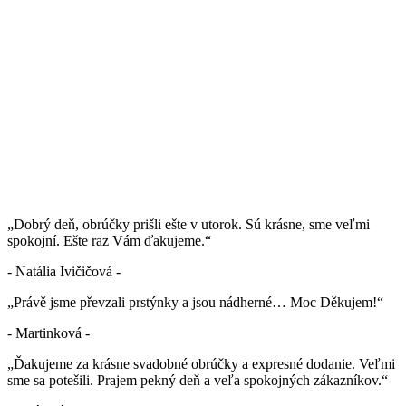
„Dobrý deň, obrúčky prišli ešte v utorok. Sú krásne, sme veľmi
spokojní. Ešte raz Vám ďakujeme.“
- Natália Ivičičová -
„Právě jsme převzali prstýnky a jsou nádherné… Moc Děkujem!“
- Martinková -
„Ďakujeme za krásne svadobné obrúčky a expresné dodanie. Veľmi
sme sa potešili. Prajem pekný deň a veľa spokojných zákazníkov.“