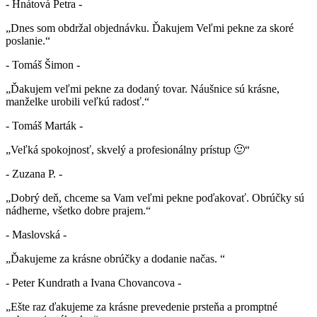
- Hnátová Petra -
„Dnes som obdržal objednávku. Ďakujem Veľmi pekne za skoré
poslanie.“
- Tomáš Šimon -
„Ďakujem veľmi pekne za dodaný tovar. Náušnice sú krásne,
manželke urobili veľkú radosť.“
- Tomáš Marták -
„Veľká spokojnosť, skvelý a profesionálny prístup 🙂“
- Zuzana P. -
„Dobrý deň, chceme sa Vam veľmi pekne poďakovať. Obrúčky sú
nádherne, všetko dobre prajem.“
- Maslovská -
„Ďakujeme za krásne obrúčky a dodanie načas. “
- Peter Kundrath a Ivana Chovancova -
„Ešte raz ďakujeme za krásne prevedenie prsteňa a promptné