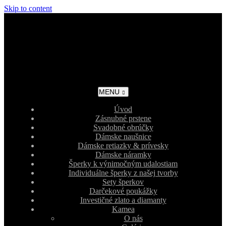
Skip to content
MENU
Úvod
Zásnubné prstene
Svadobné obrúčky
Dámske naušnice
Dámske retiazky & prívesky
Dámske náramky
Šperky k výnimočným udalostiam
Individuálne šperky z našej tvorby
Sety šperkov
Darčekové poukážky
Investičné zlato a diamanty
Kamea
O nás