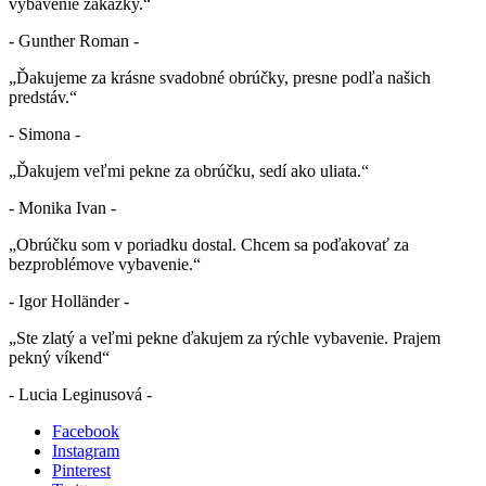
vybavenie zákazky.“
- Gunther Roman -
„Ďakujeme za krásne svadobné obrúčky, presne podľa našich
predstáv.“
- Simona -
„Ďakujem veľmi pekne za obrúčku, sedí ako uliata.“
- Monika Ivan -
„Obrúčku som v poriadku dostal. Chcem sa poďakovať za
bezproblémove vybavenie.“
- Igor Holländer -
„Ste zlatý a veľmi pekne ďakujem za rýchle vybavenie. Prajem
pekný víkend“
- Lucia Leginusová -
Facebook
Instagram
Pinterest