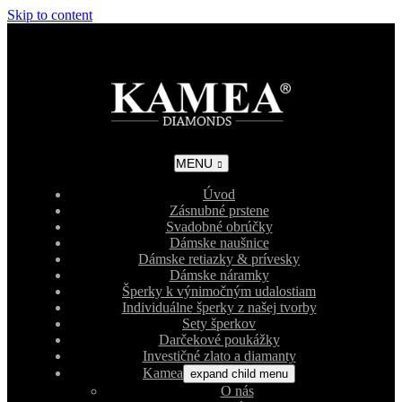
Skip to content
MENU
Úvod
Zásnubné prstene
Svadobné obrúčky
Dámske naušnice
Dámske retiazky & prívesky
Dámske náramky
Šperky k výnimočným udalostiam
Individuálne šperky z našej tvorby
Sety šperkov
Darčekové poukážky
Investičné zlato a diamanty
Kamea
expand child menu
O nás