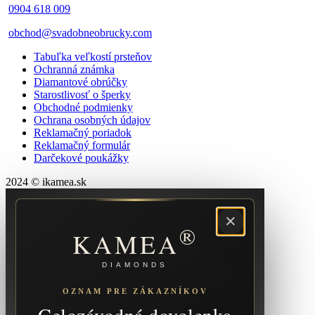
0904 618 009
obchod@svadobneobrucky.com
Tabuľka veľkostí prsteňov
Ochranná známka
Diamantové obrúčky
Starostlivosť o šperky
Obchodné podmienky
Ochrana osobných údajov
Reklamačný poriadok
Reklamačný formulár
Darčekové poukážky
2024 © ikamea.sk
×
®
KAMEA
DIAMONDS
OZNAM PRE ZÁKAZNÍKOV
Celozávodná dovolenka