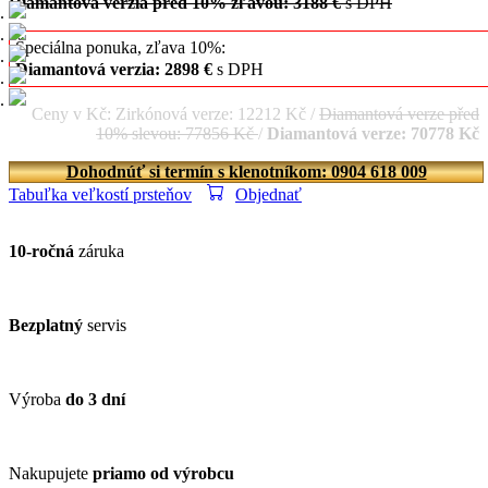
Diamantová verzia pred 10% zľavou: 3188 €
s DPH
Špeciálna ponuka, zľava 10%:
Diamantová verzia: 2898 €
s DPH
Ceny v Kč: Zirkónová verze: 12212 Kč /
Diamantová verze před
10% slevou: 77856 Kč
/
Diamantová verze: 70778 Kč
Dohodnúť si termín s klenotníkom: 0904 618 009
Tabuľka veľkostí prsteňov
Objednať
10-ročná
záruka
Bezplatný
servis
Výroba
do 3 dní
Nakupujete
priamo od výrobcu