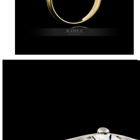
Previous
Next
Slovenský výrobok
Zásnubný prsteň 131ZPP
Kolekcia:
Zlaté Dámske & Zásnubné prstene Classic collection
Materiál:
14-karátové zlato
možnosť výroby v 18-karátovom prevedení zlata