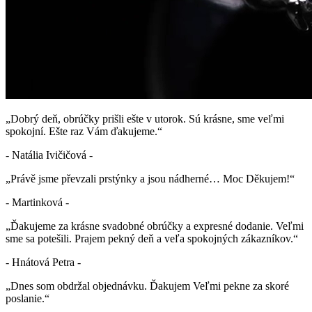
„Dobrý deň, obrúčky prišli ešte v utorok. Sú krásne, sme veľmi
spokojní. Ešte raz Vám ďakujeme.“
- Natália Ivičičová -
„Právě jsme převzali prstýnky a jsou nádherné… Moc Děkujem!“
- Martinková -
„Ďakujeme za krásne svadobné obrúčky a expresné dodanie. Veľmi
sme sa potešili. Prajem pekný deň a veľa spokojných zákazníkov.“
- Hnátová Petra -
„Dnes som obdržal objednávku. Ďakujem Veľmi pekne za skoré
poslanie.“