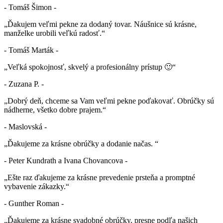
- Tomáš Šimon -
„Ďakujem veľmi pekne za dodaný tovar. Náušnice sú krásne,
manželke urobili veľkú radosť.“
- Tomáš Marták -
„Veľká spokojnosť, skvelý a profesionálny prístup 🙂“
- Zuzana P. -
„Dobrý deň, chceme sa Vam veľmi pekne poďakovať. Obrúčky sú
nádherne, všetko dobre prajem.“
- Maslovská -
„Ďakujeme za krásne obrúčky a dodanie načas. “
- Peter Kundrath a Ivana Chovancova -
„Ešte raz ďakujeme za krásne prevedenie prsteňa a promptné
vybavenie zákazky.“
- Gunther Roman -
„Ďakujeme za krásne svadobné obrúčky, presne podľa našich