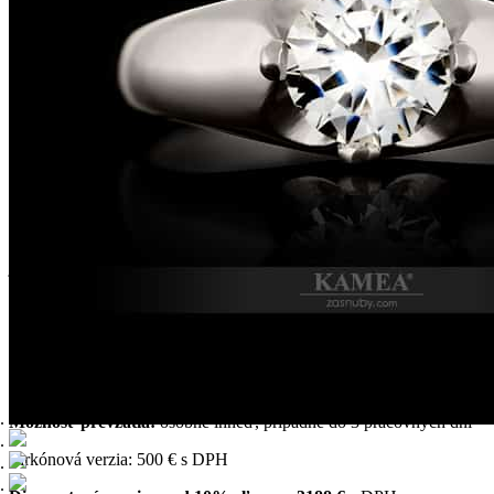
Druh kameňa:
Diamant
Diamant:
certifikovaný gemologickou spol. GIA., Inbar
Diamond center
Počet kameňov:
1
Zásnubný prsteň zo 14-karátového/18-karátového zlata, osadený
Diamantom o priemere 5 mm s certifikátom 0.500ct. Možnosť
vyhotovenia v žiarivom bielom zlate, klasickom žltom zlate alebo
romantickom ružovom/červenom zlate aj v zlacnenej zirkónovej
verzii.
Model šperku je možné v našej zlatníckej dielni s 27-ročnou
tradíciou upraviť na požadovanú veľkosť. Prípadne si môžete model
prispôsobiť podľa vašich predstáv. Náš zlatnícky tím vám vytvorí
jedinečný originálny šperk na vaše želanie.
Každý šperk z našej zlatníckej dielne prechádza Puncovou
kontrolou Slovenskej republiky. Model je možné zakúpiť výhradne
len v našom štúdiu šperkov alebo na našej webstránke
www.ikamea.sk. Ak potrebujete pri výbere pomôcť, kontaktujte
nášho klenotníka na t.č.: 0904 618 009.
Možnosť prevzatia:
osobne ihneď, prípadne do 3 pracovných dní
Zirkónová verzia: 500 € s DPH