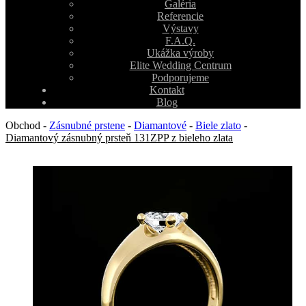
Galéria
Referencie
Výstavy
F.A.Q.
Ukážka výroby
Elite Wedding Centrum
Podporujeme
Kontakt
Blog
Obchod
-
Zásnubné prstene
-
Diamantové
-
Biele zlato
-
Diamantový zásnubný prsteň 131ZPP z bieleho zlata