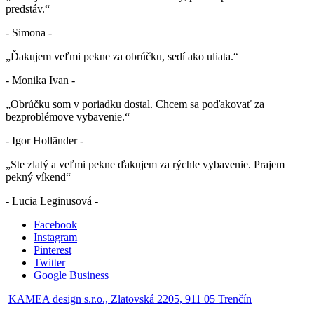
predstáv.“
- Simona -
„Ďakujem veľmi pekne za obrúčku, sedí ako uliata.“
- Monika Ivan -
„Obrúčku som v poriadku dostal. Chcem sa poďakovať za
bezproblémove vybavenie.“
- Igor Holländer -
„Ste zlatý a veľmi pekne ďakujem za rýchle vybavenie. Prajem
pekný víkend“
- Lucia Leginusová -
Facebook
Instagram
Pinterest
Twitter
Google Business
KAMEA design s.r.o., Zlatovská 2205, 911 05 Trenčín