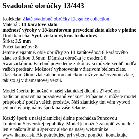
Svadobné obrúčky 13/443
Kolekcia:
Zlaté svadobné obrúčky Elegance collection
Materiál:
14-karátové zlato
možnosť výroby v 18-karátovom prevedení zlata alebo v platine
Druh kameňa:
Synt. zirkón výbrus briliantový
Šírka:
3,5 mm
Počet kameňov:
8
Jemne elegantné, oblé obrúčky zo 14-karátového/18-karátového
zlata so šírkou 3,5mm. Dámska obrúčka je osadená 8
Swar.zirkónmi. Farebné prevedenie zirkónov si môžete zvoliť podľa
vašich predstáv. Možnosť vyhotovenia v žiarivom bielom zlate,
klasickom žltom zlate alebo romantickom ružovom/červenom zlate,
takisto aj v diamantovej verzii.
Model šperku je možné v našej zlatníckej dielni s 27-ročnou
tradíciou upraviť na požadovanú veľkosť. Prípadne si môžete model
prispôsobiť podľa vašich predstáv. Náš zlatnícky tím vám vytvorí
jedinečný originálny šperk na vaše želanie.
Každý šperk z našej zlatníckej dielne prechádza Puncovou
kontrolou Slovenskej republiky. Model je možné zakúpiť výhradne
len v našom štúdiu šperkov alebo na našej webstránke
www.ikamea.sk. Ak potrebujete pri výbere pomôcť, kontaktujte