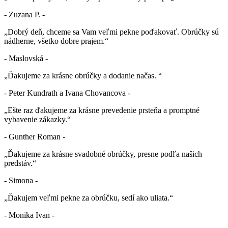
- Zuzana P. -
„Dobrý deň, chceme sa Vam veľmi pekne poďakovať. Obrúčky sú
nádherne, všetko dobre prajem.“
- Maslovská -
„Ďakujeme za krásne obrúčky a dodanie načas. “
- Peter Kundrath a Ivana Chovancova -
„Ešte raz ďakujeme za krásne prevedenie prsteňa a promptné
vybavenie zákazky.“
- Gunther Roman -
„Ďakujeme za krásne svadobné obrúčky, presne podľa našich
predstáv.“
- Simona -
„Ďakujem veľmi pekne za obrúčku, sedí ako uliata.“
- Monika Ivan -