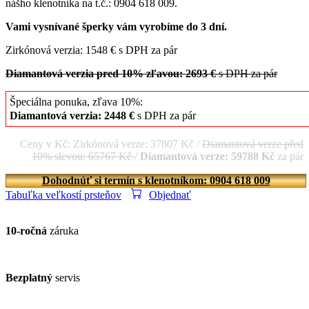
nášho klenotníka na t.č.: 0904 618 009.
Vami vysnívané šperky vám vyrobíme do 3 dní.
Zirkónová verzia: 1548 € s DPH za pár
Diamantová verzia pred 10% zľavou: 2693 €
s DPH za pár
Špeciálna ponuka, zľava 10%:
Diamantová verzia: 2448 €
s DPH za pár
Ceny v Kč: Zirkónová verze: 37807 Kč /
Diamantová verze před
10% slevou: 65767 Kč
/
Diamantová verze: 59788 Kč
za pár
Dohodnúť si termín s klenotníkom: 0904 618 009
Tabuľka veľkostí prsteňov
Objednať
10-ročná
záruka
Bezplatný
servis