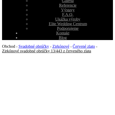
Galéria
Referencie
Výstavy
F.A.Q.
Ukážka výroby
Elite Wedding Centrum
Podporujeme
Kontakt
Blog
Obchod
-
Svadobné obrúčky
-
Zirkónové
-
Červené zlato
-
Zirkónové svadobné obrúčky 13/443 z červeného zlata