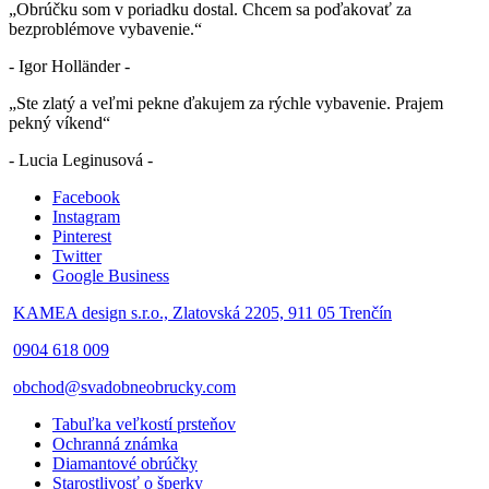
„Obrúčku som v poriadku dostal. Chcem sa poďakovať za
bezproblémove vybavenie.“
- Igor Holländer -
„Ste zlatý a veľmi pekne ďakujem za rýchle vybavenie. Prajem
pekný víkend“
- Lucia Leginusová -
Facebook
Instagram
Pinterest
Twitter
Google Business
KAMEA design s.r.o., Zlatovská 2205, 911 05 Trenčín
0904 618 009
obchod@svadobneobrucky.com
Tabuľka veľkostí prsteňov
Ochranná známka
Diamantové obrúčky
Starostlivosť o šperky