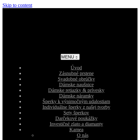
Skip to content
MENU
Úvod
Zásnubné prstene
Svadobné obrúčky
Dámske naušnice
Dámske retiazky & prívesky
Dámske náramky
Šperky k výnimočným udalostiam
Individuálne šperky z našej tvorby
Sety šperkov
Darčekové poukážky
Investičné zlato a diamanty
Kamea
O nás