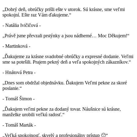
„Dobrý deň, obrúčky prišli ešte v utorok. Sú krásne, sme veľmi
spokojní. Ešte raz Vám ďakujeme.“
- Natália Ivičičová -
„Právě jsme převzali prstýnky a jsou nádherné… Moc Děkujem!“
- Martinková -
„Ďakujeme za krásne svadobné obrúčky a expresné dodanie. Veľmi
sme sa potešili. Prajem pekný deň a veľa spokojných zákazníkov.“
- Hnátová Petra -
„Dnes som obdržal objednávku. Ďakujem Veľmi pekne za skoré
poslanie.“
- Tomáš Šimon -
„Ďakujem veľmi pekne za dodaný tovar. Náušnice sú krásne,
manželke urobili veľkú radosť.“
- Tomáš Marták -
„Veľká spokojnosť, skvelý a profesionálny prístup 🙂“