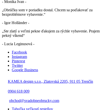
- Monika Ivan -
„Obrúčku som v poriadku dostal. Chcem sa poďakovať za
bezproblémove vybavenie.“
- Igor Holländer -
„Ste zlatý a veľmi pekne ďakujem za rýchle vybavenie. Prajem
pekný víkend“
- Lucia Leginusová -
Facebook
Instagram
Pinterest
Twitter
Google Business
KAMEA design s.r.o., Zlatovská 2205, 911 05 Trenčín
0904 618 009
obchod@svadobneobrucky.com
Tabuľka veľkostí prsteňov