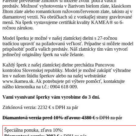
Farebné prevedenie zirkónov si môžete zvoliť podľa vašich
predstáv. Možnosť vyhotovenia v žiarivom bielom zlate, klasickom
žltom zlate alebo romantickom ružovom/červenom zlate, takisto aj v
diamantovej verzii. Na obrúčkach sú z vonkajšej strany gravírované
mená. Na šperk vystavujeme certifikát kvality KAMEA® so 6-
ročnou zárukou.
Model šperku je možné v našej zlatníckej dielni s 27-ročnou
tradíciou upraviť na požadovanú veľkosť. Prípadne si môžete model
prispôsobiť podľa vašich predstáv. Náš zlatnícky tím vám vytvorí
jedinečný originálny šperk na vaše želanie.
Každý šperk z našej zlatníckej dielne prechádza Puncovou
kontrolou Slovenskej republiky. Model je možné zakúpiť výhradne
len v našom štúdiu šperkov alebo na našej webstránke
www.ikamea.sk. Ak potrebujete pri výbere pomôcť, kontaktujte
nášho klenotníka na t.č.: 0904 618 009.
Vami vysnívané šperky vám vyrobíme do 3 dní.
Zirkónová verzia: 2232 € s DPH za pár
Diamantová verzia pred 10% zľavou: 4380 €
s DPH za pár
Špeciálna ponuka, zľava 10%: