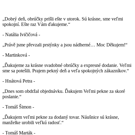
„Dobrý deň, obrúčky prišli ešte v utorok. Sú krásne, sme veľmi
spokojní. Ešte raz Vám ďakujeme.“
- Natália Ivičičová -
„Právě jsme převzali prstýnky a jsou nádherné… Moc Děkujem!“
- Martinková -
„Ďakujeme za krásne svadobné obrúčky a expresné dodanie. Veľmi
sme sa potešili. Prajem pekný deň a veľa spokojných zákazníkov.“
- Hnátová Petra -
„Dnes som obdržal objednávku. Ďakujem Veľmi pekne za skoré
poslanie.“
- Tomáš Šimon -
„Ďakujem veľmi pekne za dodaný tovar. Náušnice sú krásne,
manželke urobili veľkú radosť.“
- Tomáš Marták -