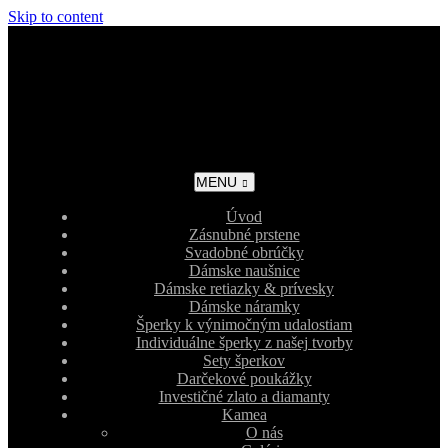
Skip to content
MENU
Úvod
Zásnubné prstene
Svadobné obrúčky
Dámske naušnice
Dámske retiazky & prívesky
Dámske náramky
Šperky k výnimočným udalostiam
Individuálne šperky z našej tvorby
Sety šperkov
Darčekové poukážky
Investičné zlato a diamanty
Kamea
O nás