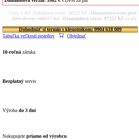
Diamantová verzia: 3982 €
s DPH za pár
Ceny v Kč: Zirkónová verze: 54512 Kč /
Diamantová verze před
10% slevou: 106977 Kč
/
Diamantová verze: 97252 Kč
za pár
Dohodnúť si termín s klenotníkom: 0904 618 009
Tabuľka veľkostí prsteňov
Objednať
10-ročná
záruka
Bezplatný
servis
Výroba
do 3 dní
Nakupujete
priamo od výrobcu