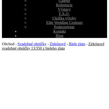
Galéria
Referencie
Výstavy
F.A.Q.
Ukážka výroby
Elite Wedding Centrum
Podporujeme
Kontakt
Blog
Obchod
-
Svadobné obrúčky
-
Zirkónové
-
Biele zlato
-
Zirkónové
svadobné obrúčky 13/350 z bieleho zlata