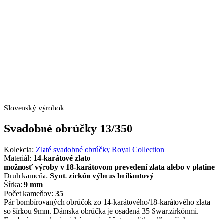
Slovenský výrobok
Svadobné obrúčky 13/350
Kolekcia:
Zlaté svadobné obrúčky Royal Collection
Materiál:
14-karátové zlato
možnosť výroby v 18-karátovom prevedení zlata alebo v platine
Druh kameňa:
Synt. zirkón výbrus briliantový
Šírka:
9 mm
Počet kameňov:
35
Pár bombírovaných obrúčok zo 14-karátového/18-karátového zlata
so šírkou 9mm. Dámska obrúčka je osadená 35 Swar.zirkónmi.