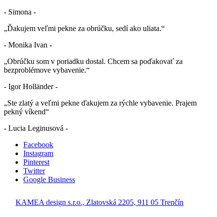
- Simona -
„Ďakujem veľmi pekne za obrúčku, sedí ako uliata.“
- Monika Ivan -
„Obrúčku som v poriadku dostal. Chcem sa poďakovať za
bezproblémove vybavenie.“
- Igor Holländer -
„Ste zlatý a veľmi pekne ďakujem za rýchle vybavenie. Prajem
pekný víkend“
- Lucia Leginusová -
Facebook
Instagram
Pinterest
Twitter
Google Business
KAMEA design s.r.o., Zlatovská 2205, 911 05 Trenčín