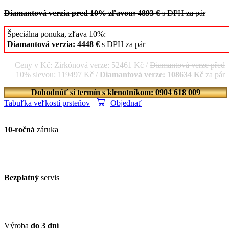
Diamantová verzia pred 10% zľavou: 4893 €
s DPH za pár
Špeciálna ponuka, zľava 10%:
Diamantová verzia: 4448 €
s DPH za pár
Ceny v Kč: Zirkónová verze: 52461 Kč /
Diamantová verze před
10% slevou: 119497 Kč
/
Diamantová verze: 108634 Kč
za pár
Dohodnúť si termín s klenotníkom: 0904 618 009
Tabuľka veľkostí prsteňov
Objednať
10-ročná
záruka
Bezplatný
servis
Výroba
do 3 dní