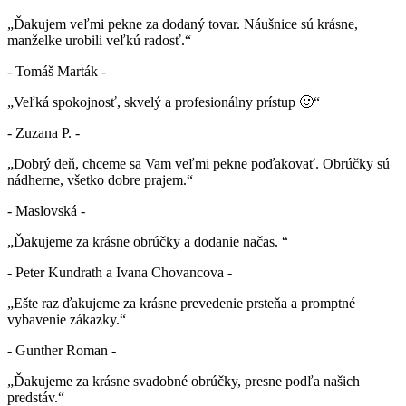
„Ďakujem veľmi pekne za dodaný tovar. Náušnice sú krásne,
manželke urobili veľkú radosť.“
- Tomáš Marták -
„Veľká spokojnosť, skvelý a profesionálny prístup 🙂“
- Zuzana P. -
„Dobrý deň, chceme sa Vam veľmi pekne poďakovať. Obrúčky sú
nádherne, všetko dobre prajem.“
- Maslovská -
„Ďakujeme za krásne obrúčky a dodanie načas. “
- Peter Kundrath a Ivana Chovancova -
„Ešte raz ďakujeme za krásne prevedenie prsteňa a promptné
vybavenie zákazky.“
- Gunther Roman -
„Ďakujeme za krásne svadobné obrúčky, presne podľa našich
predstáv.“