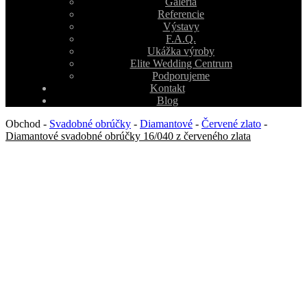
Galéria
Referencie
Výstavy
F.A.Q.
Ukážka výroby
Elite Wedding Centrum
Podporujeme
Kontakt
Blog
Obchod
-
Svadobné obrúčky
-
Diamantové
-
Červené zlato
-
Diamantové svadobné obrúčky 16/040 z červeného zlata