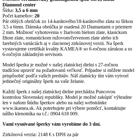
Diamond center
Šírka:
3,5 a 6 mm
Počet kameňov:
20
Pár oblých obrúčok zo 14-karátového/18-karátového zlata so šírkou
3,5 a 6mm. Dámska obrúčka je osadená 20 Diamantami o priemere
2 mm. Možnosť vyhotovenia v žiarivom bielom zlate, klasickom
žltom zlate, romantickom ružovom/červenom zlate alebo ich
farebných variáciách aj v zlacnenej zirkónovej verzii. Na šperk
vystavujeme certifikát kvality KAMEA® so 6-ročnou zárukou a so
6-ročným základným servisom.
Model šperku je možné v našej zlatníckej dielni s 27-ročnou
tradíciou upraviť na požadovanú veľkosť. Prípadne si môžete model
prispôsobiť podľa vašich predstáv. Náš zlatnícky tím vám vytvorí
jedinečný originálny šperk na vaše želanie.
Každý šperk z našej zlatníckej dielne prechádza Puncovou
kontrolou Slovenskej republiky. Model je možné zakúpiť výhradne
len v našom štúdiu šperkov alebo na našej webstránke
www.ikamea.sk. Ak potrebujete pri výbere pomôcť, kontaktujte
nášho klenotníka na t.č.: 0904 618 009.
Vami vysnívané šperky vám vyrobíme do 3 dní.
Zirkónová verzia: 2148 € s DPH za pár