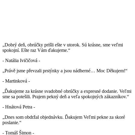
„Dobrý deň, obrúčky prišli ešte v utorok. Sú krásne, sme veľmi
spokojní. Ešte raz Vám ďakujeme.“
- Natália Ivičičová -
„Právě jsme převzali prstýnky a jsou nádherné… Moc Děkujem!“
- Martinková -
„Ďakujeme za krásne svadobné obrúčky a expresné dodanie. Veľmi
sme sa potešili. Prajem pekný deň a veľa spokojných zákazníkov.“
- Hnátová Petra -
„Dnes som obdržal objednávku. Ďakujem Veľmi pekne za skoré
poslanie.“
- Tomáš Šimon -