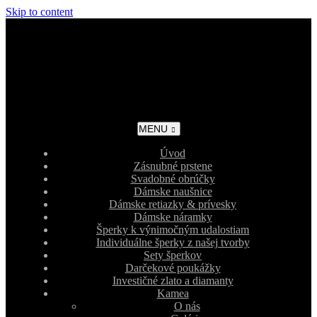
Skip to content
MENU
Úvod
Zásnubné prstene
Svadobné obrúčky
Dámske naušnice
Dámske retiazky & prívesky
Dámske náramky
Šperky k výnimočným udalostiam
Individuálne šperky z našej tvorby
Sety šperkov
Darčekové poukážky
Investičné zlato a diamanty
Kamea
O nás