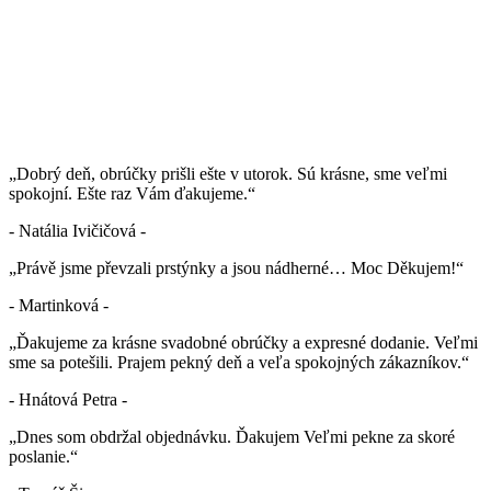
„Dobrý deň, obrúčky prišli ešte v utorok. Sú krásne, sme veľmi
spokojní. Ešte raz Vám ďakujeme.“
- Natália Ivičičová -
„Právě jsme převzali prstýnky a jsou nádherné… Moc Děkujem!“
- Martinková -
„Ďakujeme za krásne svadobné obrúčky a expresné dodanie. Veľmi
sme sa potešili. Prajem pekný deň a veľa spokojných zákazníkov.“
- Hnátová Petra -
„Dnes som obdržal objednávku. Ďakujem Veľmi pekne za skoré
poslanie.“