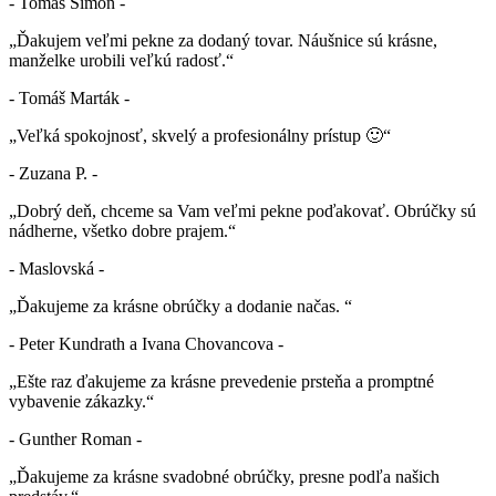
- Tomáš Šimon -
„Ďakujem veľmi pekne za dodaný tovar. Náušnice sú krásne,
manželke urobili veľkú radosť.“
- Tomáš Marták -
„Veľká spokojnosť, skvelý a profesionálny prístup 🙂“
- Zuzana P. -
„Dobrý deň, chceme sa Vam veľmi pekne poďakovať. Obrúčky sú
nádherne, všetko dobre prajem.“
- Maslovská -
„Ďakujeme za krásne obrúčky a dodanie načas. “
- Peter Kundrath a Ivana Chovancova -
„Ešte raz ďakujeme za krásne prevedenie prsteňa a promptné
vybavenie zákazky.“
- Gunther Roman -
„Ďakujeme za krásne svadobné obrúčky, presne podľa našich