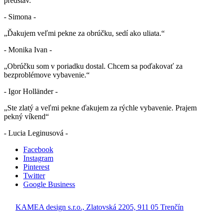
predstáv.“
- Simona -
„Ďakujem veľmi pekne za obrúčku, sedí ako uliata.“
- Monika Ivan -
„Obrúčku som v poriadku dostal. Chcem sa poďakovať za
bezproblémove vybavenie.“
- Igor Holländer -
„Ste zlatý a veľmi pekne ďakujem za rýchle vybavenie. Prajem
pekný víkend“
- Lucia Leginusová -
Facebook
Instagram
Pinterest
Twitter
Google Business
KAMEA design s.r.o., Zlatovská 2205, 911 05 Trenčín