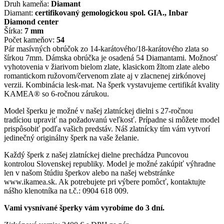
Druh kameňa:
Diamant
Diamant:
certifikovaný gemologickou spol. GIA., Inbar
Diamond center
Šírka:
7 mm
Počet kameňov:
54
Pár masívných obrúčok zo 14-karátového/18-karátového zlata so
šírkou 7mm. Dámska obrúčka je osadená 54 Diamantami. Možnosť
vyhotovenia v žiarivom bielom zlate, klasickom žltom zlate alebo
romantickom ružovom/červenom zlate aj v zlacnenej zirkónovej
verzii. Kombinácia lesk-mat. Na šperk vystavujeme certifikát kvality
KAMEA® so 6-ročnou zárukou.
Model šperku je možné v našej zlatníckej dielni s 27-ročnou
tradíciou upraviť na požadovanú veľkosť. Prípadne si môžete model
prispôsobiť podľa vašich predstáv. Náš zlatnícky tím vám vytvorí
jedinečný originálny šperk na vaše želanie.
Každý šperk z našej zlatníckej dielne prechádza Puncovou
kontrolou Slovenskej republiky. Model je možné zakúpiť výhradne
len v našom štúdiu šperkov alebo na našej webstránke
www.ikamea.sk. Ak potrebujete pri výbere pomôcť, kontaktujte
nášho klenotníka na t.č.: 0904 618 009.
Vami vysnívané šperky vám vyrobíme do 3 dní.