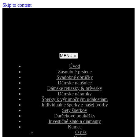
Skip to content
MENU
Úvod
Zásnubné prstene
Svadobné obrúčky
Dámske naušnice
Dámske retiazky & prívesky
Dámske náramky
Šperky k výnimočným udalostiam
Individuálne šperky z našej tvorby
Sety šperkov
Darčekové poukážky
Investičné zlato a diamanty
Kamea
O nás