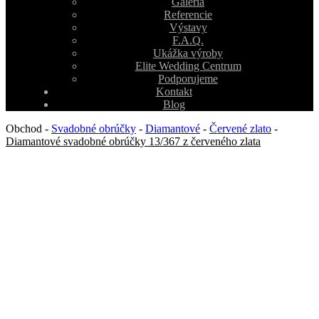
Galéria
Referencie
Výstavy
F.A.Q.
Ukážka výroby
Elite Wedding Centrum
Podporujeme
Kontakt
Blog
Obchod
-
Svadobné obrúčky
-
Diamantové
-
Červené zlato
-
Diamantové svadobné obrúčky 13/367 z červeného zlata