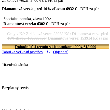
Zirkónová verzia: 3400 € s DPH za pár
Diamantová verzia pred 10% zľavou: 6932 €
s DPH za pár
Špeciálna ponuka, zľava 10%:
Diamantová verzia: 6302 €
s DPH za pár
Ceny v Kč: Zirkónová verze: 83038 Kč /
Diamantová verze před
10% slevou: 169305 Kč
/
Diamantová verze: 153914 Kč
za pár
Dohodnúť si termín s klenotníkom: 0904 618 009
Tabuľka veľkostí prsteňov
Objednať
10-ročná
záruka
Bezplatný
servis