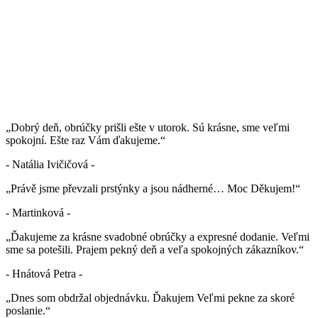
„Dobrý deň, obrúčky prišli ešte v utorok. Sú krásne, sme veľmi
spokojní. Ešte raz Vám ďakujeme.“
- Natália Ivičičová -
„Právě jsme převzali prstýnky a jsou nádherné… Moc Děkujem!“
- Martinková -
„Ďakujeme za krásne svadobné obrúčky a expresné dodanie. Veľmi
sme sa potešili. Prajem pekný deň a veľa spokojných zákazníkov.“
- Hnátová Petra -
„Dnes som obdržal objednávku. Ďakujem Veľmi pekne za skoré
poslanie.“