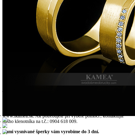
Druh kameňa:
Diamant
Diamant:
certifikovaný gemologickou spol. GIA., Inbar
Diamond center
Šírka:
7 mm
Počet kameňov:
20
Pár asymetrických obrúčok zo 14-karátového/18-karátového zlata so
šírkou 7mm. Dámska obrúčka je osadená 20 Diamantami. Možnosť
vyhotovenia v žiarivom bielom zlate, klasickom žltom zlate,
romantickom ružovom/červenom zlate alebo ich farebných
variáciách aj v zlacnenej zirkónovej verzii. Kombinácia lesk-mat.
Na šperk vystavujeme certifikát kvality KAMEA® so 6-ročnou
zárukou.
Model šperku je možné v našej zlatníckej dielni s 27-ročnou
tradíciou upraviť na požadovanú veľkosť. Prípadne si môžete model
prispôsobiť podľa vašich predstáv. Náš zlatnícky tím vám vytvorí
jedinečný originálny šperk na vaše želanie.
Každý šperk z našej zlatníckej dielne prechádza Puncovou
kontrolou Slovenskej republiky. Model je možné zakúpiť výhradne
len v našom štúdiu šperkov alebo na našej webstránke
www.ikamea.sk. Ak potrebujete pri výbere pomôcť, kontaktujte
nášho klenotníka na t.č.: 0904 618 009.
Vami vysnívané šperky vám vyrobíme do 3 dní.