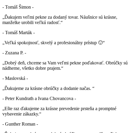
- Tomáš Šimon -
„Ďakujem veľmi pekne za dodaný tovar. Náušnice sú krásne,
manželke urobili veľkú radosť.“
- Tomáš Marták -
„Veľká spokojnosť, skvelý a profesionálny prístup 🙂“
- Zuzana P. -
„Dobrý deň, chceme sa Vam veľmi pekne poďakovať. Obrúčky sú
nádherne, všetko dobre prajem.“
- Maslovská -
„Ďakujeme za krásne obrúčky a dodanie načas. “
- Peter Kundrath a Ivana Chovancova -
„Ešte raz ďakujeme za krásne prevedenie prsteňa a promptné
vybavenie zákazky.“
- Gunther Roman -