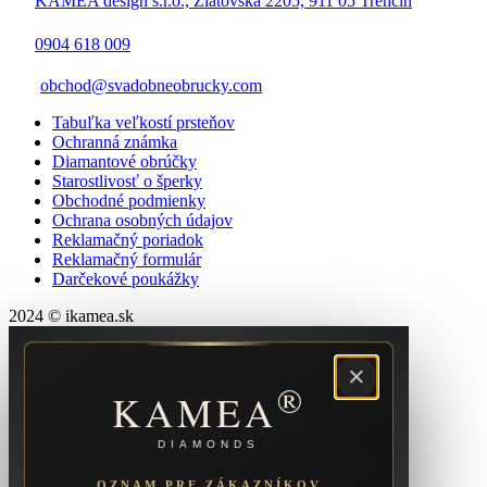
KAMEA design s.r.o., Zlatovská 2205, 911 05 Trenčín
0904 618 009
obchod@svadobneobrucky.com
Tabuľka veľkostí prsteňov
Ochranná známka
Diamantové obrúčky
Starostlivosť o šperky
Obchodné podmienky
Ochrana osobných údajov
Reklamačný poriadok
Reklamačný formulár
Darčekové poukážky
2024 © ikamea.sk
×
®
KAMEA
DIAMONDS
OZNAM PRE ZÁKAZNÍKOV