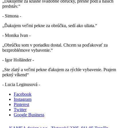
„Ďakujeme za krásne svadobné obrúčky, presne podľa našich
predstáv.“
- Simona -
„Ďakujem veľmi pekne za obrúčku, sedí ako uliata.“
- Monika Ivan -
„Obrúčku som v poriadku dostal. Chcem sa poďakovať za
bezproblémove vybavenie.“
- Igor Holländer -
„Ste zlatý a veľmi pekne ďakujem za rýchle vybavenie. Prajem
pekný víkend“
- Lucia Leginusová -
Facebook
Instagram
Pinterest
Twitter
Google Business