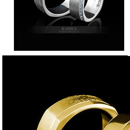
Previous
Next
Slovenský výrobok
Svadobné obrúčky 13/361
Kolekcia:
Zlaté svadobné obrúčky Royal Collection
Materiál:
14-karátové zlato
možnosť výroby v 18-karátovom prevedení zlata alebo v platine