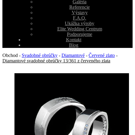
Galéria
Referencie
Výstavy
F.A.Q.
Ukážka výroby
Elite Wedding Centrum
Podporujeme
Kontakt
Blog
Obchod
-
Svadobné obrúčky
-
Diamantové
-
Červené zlato
-
Diamantové svadobné obrúčky 13/361 z červeného zlata