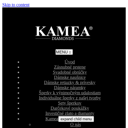
Skip to content
MENU
Úvod
Zásnubné prstene
Svadobné obrúčky
Dámske naušnice
Dámske retiazky & prívesky
Dámske náramky
Šperky k výnimočným udalostiam
Individuálne šperky z našej tvorby
Sety šperkov
Darčekové poukážky
Investičné zlato a diamanty
Kamea
expand child menu
O nás