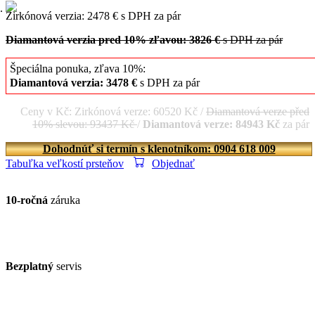
Zirkónová verzia: 2478 € s DPH za pár
Diamantová verzia pred 10% zľavou: 3826 €
s DPH za pár
Špeciálna ponuka, zľava 10%:
Diamantová verzia: 3478 €
s DPH za pár
Ceny v Kč: Zirkónová verze: 60520 Kč /
Diamantová verze před
10% slevou: 93437 Kč
/
Diamantová verze: 84943 Kč
za pár
Dohodnúť si termín s klenotníkom: 0904 618 009
Tabuľka veľkostí prsteňov
Objednať
10-ročná
záruka
Bezplatný
servis