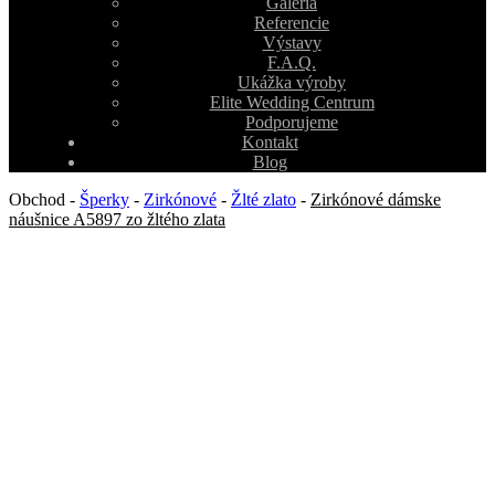
Galéria
Referencie
Výstavy
F.A.Q.
Ukážka výroby
Elite Wedding Centrum
Podporujeme
Kontakt
Blog
Obchod
-
Šperky
-
Zirkónové
-
Žlté zlato
-
Zirkónové dámske
náušnice A5897 zo žltého zlata