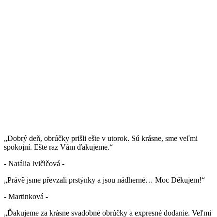
„Dobrý deň, obrúčky prišli ešte v utorok. Sú krásne, sme veľmi
spokojní. Ešte raz Vám ďakujeme.“
- Natália Ivičičová -
„Právě jsme převzali prstýnky a jsou nádherné… Moc Děkujem!“
- Martinková -
„Ďakujeme za krásne svadobné obrúčky a expresné dodanie. Veľmi