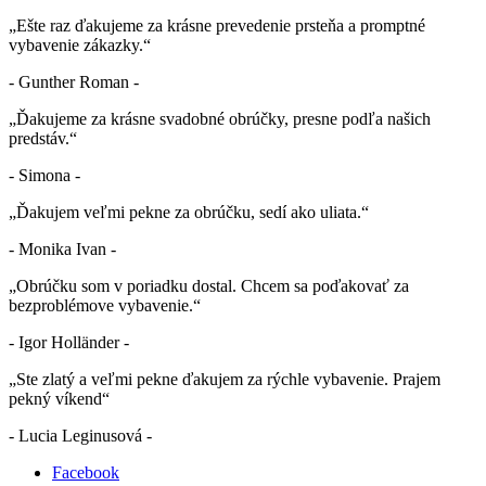
„Ešte raz ďakujeme za krásne prevedenie prsteňa a promptné
vybavenie zákazky.“
- Gunther Roman -
„Ďakujeme za krásne svadobné obrúčky, presne podľa našich
predstáv.“
- Simona -
„Ďakujem veľmi pekne za obrúčku, sedí ako uliata.“
- Monika Ivan -
„Obrúčku som v poriadku dostal. Chcem sa poďakovať za
bezproblémove vybavenie.“
- Igor Holländer -
„Ste zlatý a veľmi pekne ďakujem za rýchle vybavenie. Prajem
pekný víkend“
- Lucia Leginusová -
Facebook