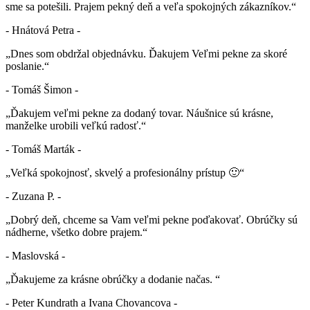
sme sa potešili. Prajem pekný deň a veľa spokojných zákazníkov.“
- Hnátová Petra -
„Dnes som obdržal objednávku. Ďakujem Veľmi pekne za skoré
poslanie.“
- Tomáš Šimon -
„Ďakujem veľmi pekne za dodaný tovar. Náušnice sú krásne,
manželke urobili veľkú radosť.“
- Tomáš Marták -
„Veľká spokojnosť, skvelý a profesionálny prístup 🙂“
- Zuzana P. -
„Dobrý deň, chceme sa Vam veľmi pekne poďakovať. Obrúčky sú
nádherne, všetko dobre prajem.“
- Maslovská -
„Ďakujeme za krásne obrúčky a dodanie načas. “
- Peter Kundrath a Ivana Chovancova -