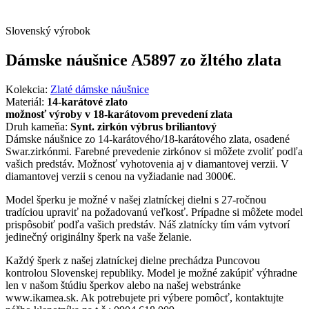
Slovenský výrobok
Dámske náušnice A5897 zo žltého zlata
Kolekcia:
Zlaté dámske náušnice
Materiál:
14-karátové zlato
možnosť výroby v 18-karátovom prevedení zlata
Druh kameňa:
Synt. zirkón výbrus briliantový
Dámske náušnice zo 14-karátového/18-karátového zlata, osadené
Swar.zirkónmi. Farebné prevedenie zirkónov si môžete zvoliť podľa
vašich predstáv. Možnosť vyhotovenia aj v diamantovej verzii. V
diamantovej verzii s cenou na vyžiadanie nad 3000€.
Model šperku je možné v našej zlatníckej dielni s 27-ročnou
tradíciou upraviť na požadovanú veľkosť. Prípadne si môžete model
prispôsobiť podľa vašich predstáv. Náš zlatnícky tím vám vytvorí
jedinečný originálny šperk na vaše želanie.
Každý šperk z našej zlatníckej dielne prechádza Puncovou
kontrolou Slovenskej republiky. Model je možné zakúpiť výhradne
len v našom štúdiu šperkov alebo na našej webstránke
www.ikamea.sk. Ak potrebujete pri výbere pomôcť, kontaktujte