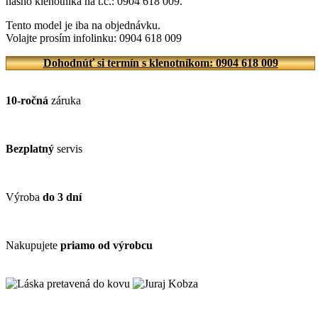
nášho klenotníka na t.č.: 0904 618 009.
Tento model je iba na objednávku.
Volajte prosím infolinku: 0904 618 009
Dohodnúť si termín s klenotníkom: 0904 618 009
10-ročná
záruka
Bezplatný
servis
Výroba
do 3 dní
Nakupujete
priamo od výrobcu