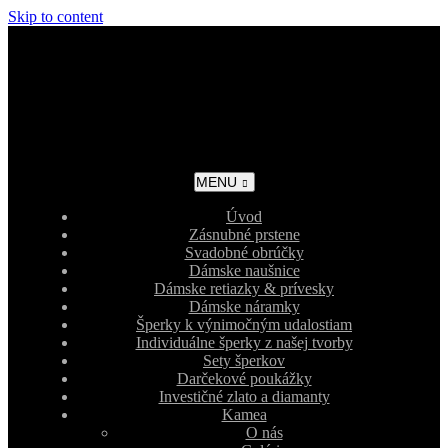
Skip to content
MENU
Úvod
Zásnubné prstene
Svadobné obrúčky
Dámske naušnice
Dámske retiazky & prívesky
Dámske náramky
Šperky k výnimočným udalostiam
Individuálne šperky z našej tvorby
Sety šperkov
Darčekové poukážky
Investičné zlato a diamanty
Kamea
O nás