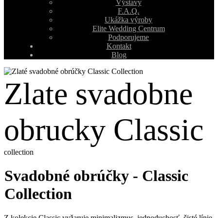
Výstavy
F.A.Q.
Ukážka výroby
Elite Wedding Centrum
Podporujeme
Kontakt
Blog
Zlate svadobne
obrucky Classic
collection
Svadobné obrúčky - Classic
Collection
Z kolekcie Classic vyžaruje minimalizmus, jednoduchosť, čisté línie