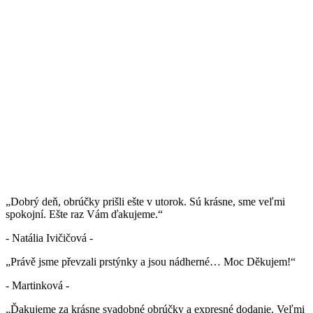
„Dobrý deň, obrúčky prišli ešte v utorok. Sú krásne, sme veľmi
spokojní. Ešte raz Vám ďakujeme.“
- Natália Ivičičová -
„Právě jsme převzali prstýnky a jsou nádherné… Moc Děkujem!“
- Martinková -
„Ďakujeme za krásne svadobné obrúčky a expresné dodanie. Veľmi