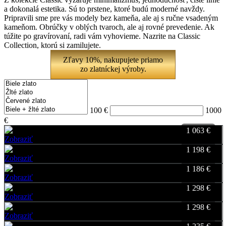
a dokonalá estetika. Sú to prstene, ktoré budú moderné navždy.
Pripravili sme pre vás modely bez kameňa, ale aj s ručne vsadeným
kameňom. Obrúčky v oblých tvaroch, ale aj rovné prevedenie. Ak
túžite po gravírovaní, radi vám vyhovieme. Nazrite na Classic
Collection, ktorú si zamilujete.
Zľavy 10%, nakupujete priamo
zo zlatníckej výroby.
100 €
1000
€
1 063 €
Zobraziť
Favorite
1 198 €
Zobraziť
Favorite
1 186 €
Zobraziť
Favorite
1 298 €
Zobraziť
Favorite
1 298 €
Zobraziť
Favorite