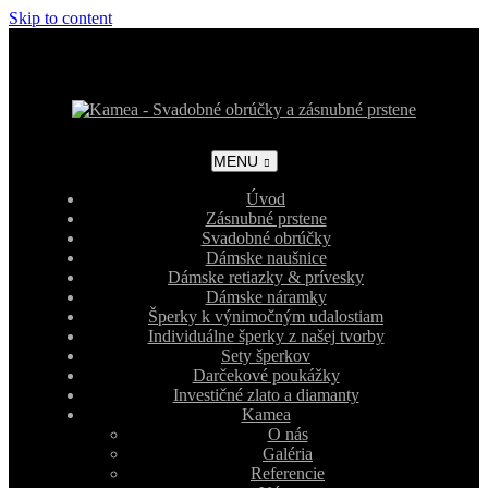
Skip to content
MENU
Úvod
Zásnubné prstene
Svadobné obrúčky
Dámske naušnice
Dámske retiazky & prívesky
Dámske náramky
Šperky k výnimočným udalostiam
Individuálne šperky z našej tvorby
Sety šperkov
Darčekové poukážky
Investičné zlato a diamanty
Kamea
O nás
Galéria
Referencie