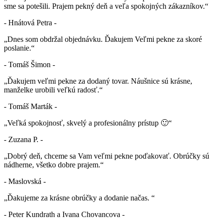
sme sa potešili. Prajem pekný deň a veľa spokojných zákazníkov.“
- Hnátová Petra -
„Dnes som obdržal objednávku. Ďakujem Veľmi pekne za skoré
poslanie.“
- Tomáš Šimon -
„Ďakujem veľmi pekne za dodaný tovar. Náušnice sú krásne,
manželke urobili veľkú radosť.“
- Tomáš Marták -
„Veľká spokojnosť, skvelý a profesionálny prístup 🙂“
- Zuzana P. -
„Dobrý deň, chceme sa Vam veľmi pekne poďakovať. Obrúčky sú
nádherne, všetko dobre prajem.“
- Maslovská -
„Ďakujeme za krásne obrúčky a dodanie načas. “
- Peter Kundrath a Ivana Chovancova -