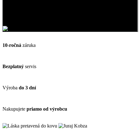
Každý šperk z dielne KAMEA® musí upútať pozornosť nie sám na
seba,
ale v prvom rade na krásu ženy.
10-ročná
záruka
Bezplatný
servis
Výroba
do 3 dní
Nakupujete
priamo od výrobcu