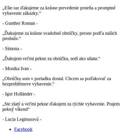
„Ešte raz ďakujeme za krásne prevedenie prsteňa a promptné
vybavenie zákazky.“
- Gunther Roman -
„Ďakujeme za krásne svadobné obrúčky, presne podľa našich
predstáv.“
- Simona -
„Ďakujem veľmi pekne za obrúčku, sedí ako uliata.“
- Monika Ivan -
„Obrúčku som v poriadku dostal. Chcem sa poďakovať za
bezproblémove vybavenie.“
- Igor Holländer -
„Ste zlatý a veľmi pekne ďakujem za rýchle vybavenie. Prajem
pekný víkend“
- Lucia Leginusová -
Facebook