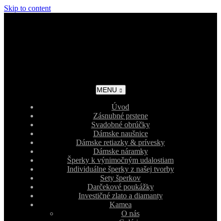
Skip to content
MENU
Úvod
Zásnubné prstene
Svadobné obrúčky
Dámske naušnice
Dámske retiazky & prívesky
Dámske náramky
Šperky k výnimočným udalostiam
Individuálne šperky z našej tvorby
Sety šperkov
Darčekové poukážky
Investičné zlato a diamanty
Kamea
O nás