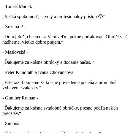
- Tomáš Marták -
„Veľká spokojnosť, skvelý a profesionálny prístup 🙂“
- Zuzana P. -
„Dobrý deň, chceme sa Vam veľmi pekne poďakovať. Obrúčky sú
nádherne, všetko dobre prajem.“
- Maslovská -
„Ďakujeme za krásne obrúčky a dodanie načas. “
- Peter Kundrath a Ivana Chovancova -
„Ešte raz ďakujeme za krásne prevedenie prsteňa a promptné
vybavenie zákazky.“
- Gunther Roman -
„Ďakujeme za krásne svadobné obrúčky, presne podľa našich
predstáv.“
- Simona -