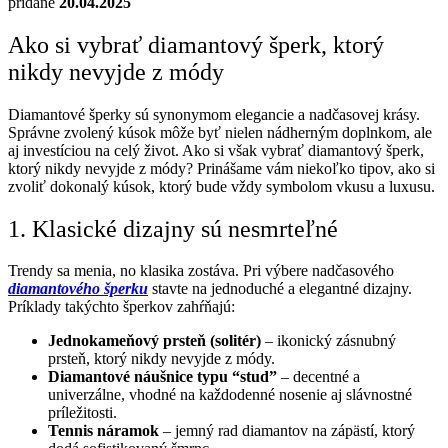
pridané
20.04.2025
Ako si vybrať diamantový šperk, ktorý
nikdy nevyjde z módy
Diamantové šperky sú synonymom elegancie a nadčasovej krásy.
Správne zvolený kúsok môže byť nielen nádherným doplnkom, ale
aj investíciou na celý život. Ako si však vybrať diamantový šperk,
ktorý nikdy nevyjde z módy? Prinášame vám niekoľko tipov, ako si
zvoliť dokonalý kúsok, ktorý bude vždy symbolom vkusu a luxusu.
1. Klasické dizajny sú nesmrteľné
Trendy sa menia, no klasika zostáva. Pri výbere nadčasového
diamantového šperku
stavte na jednoduché a elegantné dizajny.
Príklady takýchto šperkov zahŕňajú:
Jednokameňový prsteň (solitér)
– ikonický zásnubný
prsteň, ktorý nikdy nevyjde z módy.
Diamantové náušnice typu “stud”
– decentné a
univerzálne, vhodné na každodenné nosenie aj slávnostné
príležitosti.
Tennis náramok
– jemný rad diamantov na zápästí, ktorý