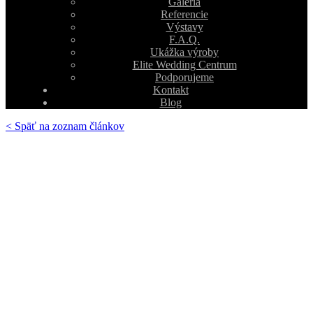
Galéria
Referencie
Výstavy
F.A.Q.
Ukážka výroby
Elite Wedding Centrum
Podporujeme
Kontakt
Blog
< Späť na zoznam článkov