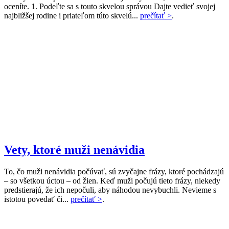
oceníte. 1. Podeľte sa s touto skvelou správou Dajte vedieť svojej
najbližšej rodine i priateľom túto skvelú...
prečítať >
.
Vety, ktoré muži nenávidia
To, čo muži nenávidia počúvať, sú zvyčajne frázy, ktoré pochádzajú
– so všetkou úctou – od žien. Keď muži počujú tieto frázy, niekedy
predstierajú, že ich nepočuli, aby náhodou nevybuchli. Nevieme s
istotou povedať či...
prečítať >
.