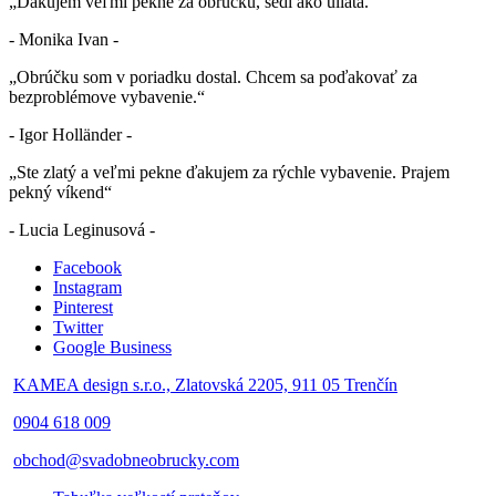
„Ďakujem veľmi pekne za obrúčku, sedí ako uliata.“
- Monika Ivan -
„Obrúčku som v poriadku dostal. Chcem sa poďakovať za
bezproblémove vybavenie.“
- Igor Holländer -
„Ste zlatý a veľmi pekne ďakujem za rýchle vybavenie. Prajem
pekný víkend“
- Lucia Leginusová -
Facebook
Instagram
Pinterest
Twitter
Google Business
KAMEA design s.r.o., Zlatovská 2205, 911 05 Trenčín
0904 618 009
obchod@svadobneobrucky.com