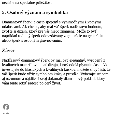
necháte na špeciálne príležitosti.
5. Osobný význam a symbolika
Diamantový šperk je často spojený s výnimočnými životnými
udalosťami. Ak chcete, aby mal váš šperk nadčasovú hodnotu,
zvoľte si dizajn, ktorý pre vás niečo znamená. Môže to byť
napríklad rodinný šperk odovzdávaný z generácie na generáciu
alebo šperk s osobným gravírovaním.
Záver
Nadčasový diamantový šperk by mal byť elegantný, vyrobený z
kvalitných materiálov a mať dizajn, ktorý odolá plynutiu času. Ak
investujete do klasických a kvalitných kúskov, môžete si byť istí, že
váš šperk bude vždy symbolom krásy a prestíže. Vyberajte srdcom
aj rozumom a nájdite si svoj dokonalý diamantový poklad, ktorý
vám bude robiť radosť po celý život.