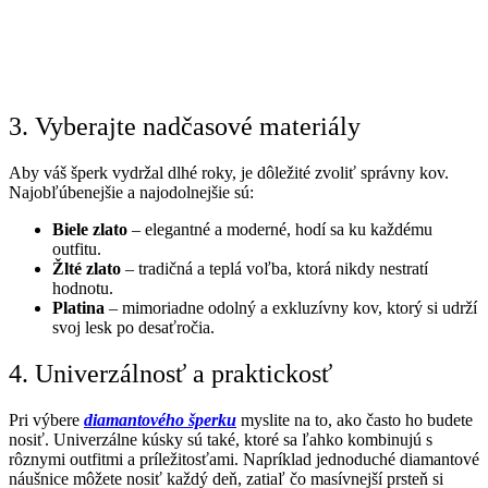
3. Vyberajte nadčasové materiály
Aby váš šperk vydržal dlhé roky, je dôležité zvoliť správny kov.
Najobľúbenejšie a najodolnejšie sú:
Biele zlato
– elegantné a moderné, hodí sa ku každému
outfitu.
Žlté zlato
– tradičná a teplá voľba, ktorá nikdy nestratí
hodnotu.
Platina
– mimoriadne odolný a exkluzívny kov, ktorý si udrží
svoj lesk po desaťročia.
4. Univerzálnosť a praktickosť
Pri výbere
diamantového šperku
myslite na to, ako často ho budete
nosiť. Univerzálne kúsky sú také, ktoré sa ľahko kombinujú s
rôznymi outfitmi a príležitosťami. Napríklad jednoduché diamantové
náušnice môžete nosiť každý deň, zatiaľ čo masívnejší prsteň si