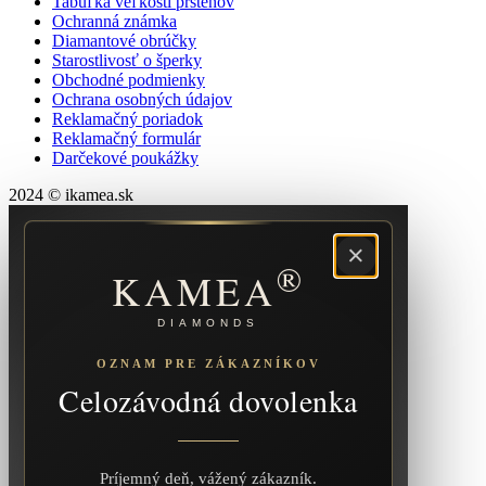
Tabuľka veľkostí prsteňov
Ochranná známka
Diamantové obrúčky
Starostlivosť o šperky
Obchodné podmienky
Ochrana osobných údajov
Reklamačný poriadok
Reklamačný formulár
Darčekové poukážky
2024 © ikamea.sk
×
®
KAMEA
DIAMONDS
OZNAM PRE ZÁKAZNÍKOV
Celozávodná dovolenka
Príjemný deň, vážený zákazník.