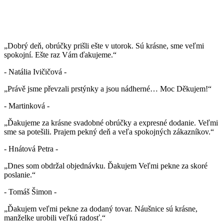
„Dobrý deň, obrúčky prišli ešte v utorok. Sú krásne, sme veľmi
spokojní. Ešte raz Vám ďakujeme.“
- Natália Ivičičová -
„Právě jsme převzali prstýnky a jsou nádherné… Moc Děkujem!“
- Martinková -
„Ďakujeme za krásne svadobné obrúčky a expresné dodanie. Veľmi
sme sa potešili. Prajem pekný deň a veľa spokojných zákazníkov.“
- Hnátová Petra -
„Dnes som obdržal objednávku. Ďakujem Veľmi pekne za skoré
poslanie.“
- Tomáš Šimon -
„Ďakujem veľmi pekne za dodaný tovar. Náušnice sú krásne,
manželke urobili veľkú radosť.“