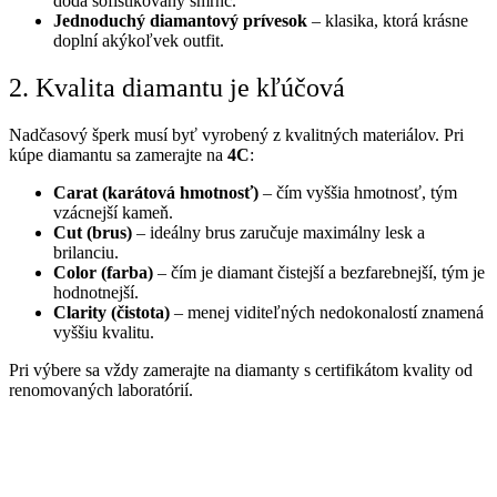
dodá sofistikovaný šmrnc.
Jednoduchý diamantový prívesok
– klasika, ktorá krásne
doplní akýkoľvek outfit.
2. Kvalita diamantu je kľúčová
Nadčasový šperk musí byť vyrobený z kvalitných materiálov. Pri
kúpe diamantu sa zamerajte na
4C
:
Carat (karátová hmotnosť)
– čím vyššia hmotnosť, tým
vzácnejší kameň.
Cut (brus)
– ideálny brus zaručuje maximálny lesk a
brilanciu.
Color (farba)
– čím je diamant čistejší a bezfarebnejší, tým je
hodnotnejší.
Clarity (čistota)
– menej viditeľných nedokonalostí znamená
vyššiu kvalitu.
Pri výbere sa vždy zamerajte na diamanty s certifikátom kvality od
renomovaných laboratórií.