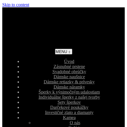
Skip to content
MENU
Úvod
Zásnubné prstene
Svadobné obrúčky
Dámske naušnice
Dámske retiazky & prívesky
Dámske náramky
Šperky k výnimočným udalostiam
Individuálne šperky z našej tvorby
Sety šperkov
Darčekové poukážky
Investičné zlato a diamanty
Kamea
O nás