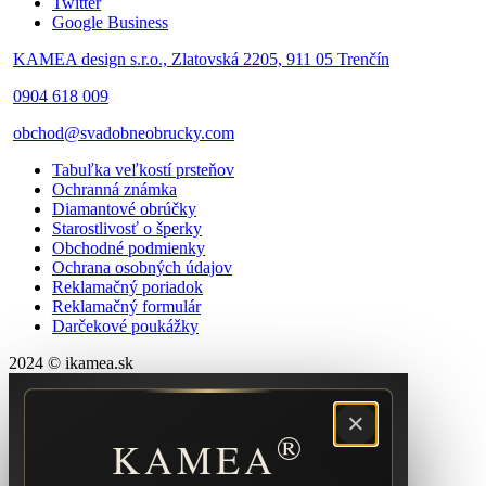
Twitter
Google Business
KAMEA design s.r.o., Zlatovská 2205, 911 05 Trenčín
0904 618 009
obchod@svadobneobrucky.com
Tabuľka veľkostí prsteňov
Ochranná známka
Diamantové obrúčky
Starostlivosť o šperky
Obchodné podmienky
Ochrana osobných údajov
Reklamačný poriadok
Reklamačný formulár
Darčekové poukážky
2024 © ikamea.sk
×
®
KAMEA