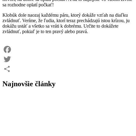
sa rozhodne oplatí počkať!
Klobúk dole naozaj každému páru, ktorý dokáže vzťah na diaľku
zvládnuť. Veríme, že ľudia, ktorí teraz prechádzajú istou krízou, ju
dokážu ustáť a všetko sa vráti k dobrému. Určite to dokážete
zvládnuť, pokiaľ je to ten pravý alebo pravá.
Facebook
Twitter
Share
Najnovšie články