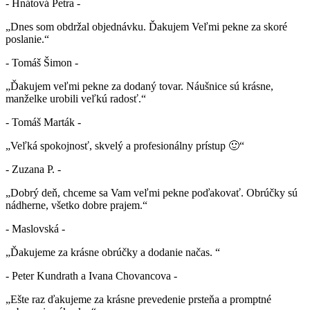
- Hnátová Petra -
„Dnes som obdržal objednávku. Ďakujem Veľmi pekne za skoré
poslanie.“
- Tomáš Šimon -
„Ďakujem veľmi pekne za dodaný tovar. Náušnice sú krásne,
manželke urobili veľkú radosť.“
- Tomáš Marták -
„Veľká spokojnosť, skvelý a profesionálny prístup 🙂“
- Zuzana P. -
„Dobrý deň, chceme sa Vam veľmi pekne poďakovať. Obrúčky sú
nádherne, všetko dobre prajem.“
- Maslovská -
„Ďakujeme za krásne obrúčky a dodanie načas. “
- Peter Kundrath a Ivana Chovancova -
„Ešte raz ďakujeme za krásne prevedenie prsteňa a promptné