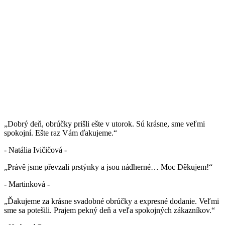
„Dobrý deň, obrúčky prišli ešte v utorok. Sú krásne, sme veľmi
spokojní. Ešte raz Vám ďakujeme.“
- Natália Ivičičová -
„Právě jsme převzali prstýnky a jsou nádherné… Moc Děkujem!“
- Martinková -
„Ďakujeme za krásne svadobné obrúčky a expresné dodanie. Veľmi
sme sa potešili. Prajem pekný deň a veľa spokojných zákazníkov.“