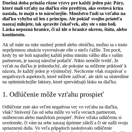
Dnešná doba prináša rôzne výzvy pre každý jeden pár. Páry,
ktoré mali vzťahy na diaľku ešte predtým, ako svetová kríza
nastala, to majú o to náročnejšie. Množstvo ľudí sa vzťahu na
diaľku vyhýba už len z princípu. Ale pokiaľ svojho priateľa
naozaj milujete, tak spravíte čokoľvek, aby ste s ním boli.
Láska nepozná hranice, či už ide o hranice okresu, štátu, alebo
kontinentu.
Ak už máte na ruke snubný prsteň alebo obrúčku, možno sa s touto
nepríjemnou situáciu vyrovnávate ešte o niečo ťažšie.
Ten pocit,
kedy by ste boli najradšej každú jednu minútu vášho dňa s vaším
partnerom, je naozaj náročné potlačiť. Nikto nemôže tvrdiť, že
vzťah na diaľku je jednoduchý, ale pokojne sa môžeme prikloniť k
názoru, že každý jeden je výnimočný. Nechceme však rozprávať o
negatívnych aspektoch, ktoré môžete zažívať, ale skôr sa sústredíme
na optimistickejšie faktory, ktoré sprevádzajú lásku na diaľku.
1. Odlúčenie môže vzťahu prospieť
Odlúčenie znie ako veľmi negatívna vec vo vzťahu na diaľku,
však? Strávený čas od seba môže vo veľa veciach partnerom,
snúbencom alebo manželom prospieť. Práve vďaka odlúčeniu si
uvedomíte, či vám na sebe naozaj úprimne záleží a či ste našli svoju
spriaznenú dušu. Vo veľa prípadoch nasledovalo odlúčenie