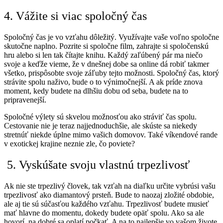
4. V
ážite si viac spoločný čas
Spoločný čas je vo vzťahu dôležitý. Využívajte vaše voľno spoločne
skutočne naplno. Pozrite si spoločne film, zahrajte si spoločenskú
hru alebo si len tak čítajte knihu. Každý zaľúbený pár ma niečo
svoje a keďže vieme, že v dnešnej dobe sa online dá robiť takmer
všetko, prispôsobte svoje záľuby tejto možnosti. Spoločný čas, ktorý
strávite spolu naživo, bude o to výnimočnejší. A ak príde znova
moment, kedy budete na dlhšiu dobu od seba, budete na to
pripravenejší.
Spoločné výlety sú skvelou možnosťou ako stráviť čas spolu.
Cestovanie nie je teraz najjednoduchšie, ale skúste sa niekedy
stretnúť niekde úplne mimo vašich domovov. Také víkendové rande
v exotickej krajine neznie zle, čo poviete?
5. Vyskúšate svoju vlastnú trpezlivosť
Ak nie ste trpezlivý človek, tak vzťah na diaľku určite vybrúsi vašu
trpezlivosť ako diamantový prsteň. Bude to naozaj zložité obdobie,
ale aj tie sú súčasťou každého vzťahu. Trpezlivosť budete musieť
mať hlavne do momentu, dokedy budete opäť spolu. Ako sa ale
hovorí, na dobré sa oplatí počkať. A na to najlepšie vo vašom živote