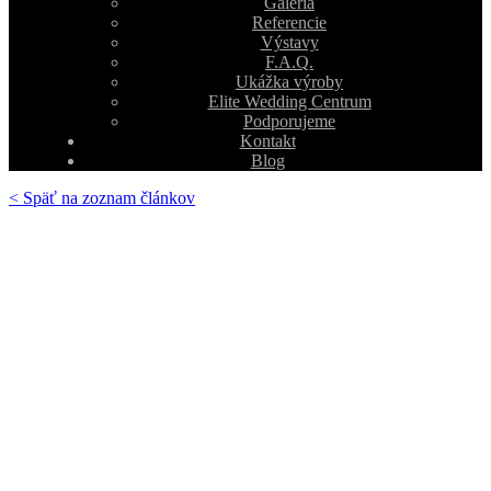
Galéria
Referencie
Výstavy
F.A.Q.
Ukážka výroby
Elite Wedding Centrum
Podporujeme
Kontakt
Blog
< Späť na zoznam článkov