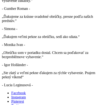
vybavenie zákazky.“
- Gunther Roman -
„Ďakujeme za krásne svadobné obrúčky, presne podľa našich
predstáv.“
- Simona -
„Ďakujem veľmi pekne za obrúčku, sedí ako uliata.“
- Monika Ivan -
„Obrúčku som v poriadku dostal. Chcem sa poďakovať za
bezproblémove vybavenie.“
- Igor Holländer -
„Ste zlatý a veľmi pekne ďakujem za rýchle vybavenie. Prajem
pekný víkend“
- Lucia Leginusová -
Facebook
Instagram
Pinterest