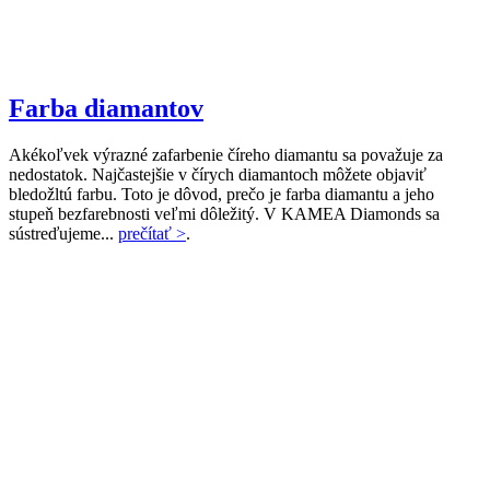
Farba diamantov
Akékoľvek výrazné zafarbenie číreho diamantu sa považuje za
nedostatok. Najčastejšie v čírych diamantoch môžete objaviť
bledožltú farbu. Toto je dôvod, prečo je farba diamantu a jeho
stupeň bezfarebnosti veľmi dôležitý. V KAMEA Diamonds sa
sústreďujeme...
prečítať >
.