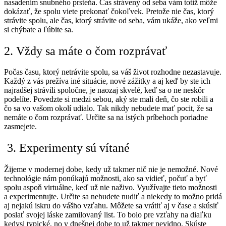
nasadením snubného prsteňa. Čas strávený od seba vám totiž môže
dokázať, že spolu viete prekonať čokoľvek.
Pretože nie čas, ktorý
strávite spolu, ale čas, ktorý strávite od seba, vám ukáže, ako veľmi
si chýbate a ľúbite sa.
2. Vždy sa máte o čom rozprávať
Počas času, ktorý netrávite spolu, sa váš život rozhodne nezastavuje.
Každý z vás prežíva iné situácie, nové zážitky a aj keď by ste ich
najradšej strávili spoločne, je naozaj skvelé, keď sa o ne neskôr
podelíte. Povedzte si medzi sebou, aký ste mali deň, čo ste robili a
čo sa vo vašom okolí udialo. Tak nikdy nebudete mať pocit, že sa
nemáte o čom rozprávať. Určite sa na istých príbehoch poriadne
zasmejete.
3. Experimenty sú
vítané
Žijeme v modernej dobe, kedy už takmer nič nie je nemožné. Nové
technológie nám ponúkajú možnosti, ako sa vidieť, počuť a byť
spolu aspoň virtuálne, keď už nie naživo. Využívajte tieto možnosti
a experimentujte. Určite sa nebudete nudiť a niekedy to možno pridá
aj nejakú iskru do vášho vzťahu. Môžete sa vrátiť aj v čase a skúsiť
poslať svojej láske zamilovaný list. To bolo pre vzťahy na diaľku
kedysi typické, no v dnešnej dobe to už takmer nevidno. Skúste