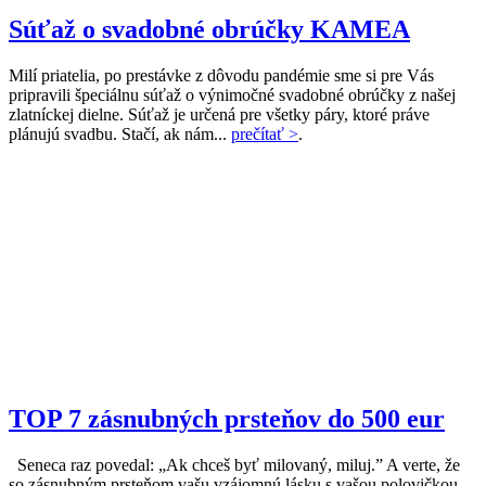
Súťaž o svadobné obrúčky KAMEA
Milí priatelia, po prestávke z dôvodu pandémie sme si pre Vás
pripravili špeciálnu súťaž o výnimočné svadobné obrúčky z našej
zlatníckej dielne. Súťaž je určená pre všetky páry, ktoré práve
plánujú svadbu. Stačí, ak nám...
prečítať >
.
TOP 7 zásnubných prsteňov do 500 eur
Seneca raz povedal: „Ak chceš byť milovaný, miluj.” A verte, že
so zásnubným prsteňom vašu vzájomnú lásku s vašou polovičkou