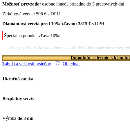
Možnosť prevzatia:
osobne ihneď, prípadne do 3 pracovných dní
Zirkónová verzia: 508 € s DPH
Diamantová verzia pred 10% zľavou: 3815 €
s DPH
Špeciálna ponuka, zľava 10%:
Ceny v Kč: Zirkónová verze: 12407 Kč /
Diamantová verze pře
Dohodnúť si termín s klenotn
Tabuľka veľkostí prsteňov
Objednať
10-ročná
záruka
Bezplatný
servis
Výroba
do 3 dní