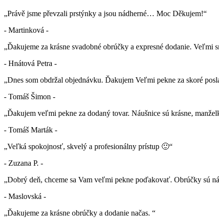
„Právě jsme převzali prstýnky a jsou nádherné… Moc Děkujem!“
- Martinková -
„Ďakujeme za krásne svadobné obrúčky a expresné dodanie. Veľmi sm
- Hnátová Petra -
„Dnes som obdržal objednávku. Ďakujem Veľmi pekne za skoré posla
- Tomáš Šimon -
„Ďakujem veľmi pekne za dodaný tovar. Náušnice sú krásne, manželk
- Tomáš Marták -
„Veľká spokojnosť, skvelý a profesionálny prístup 🙂“
- Zuzana P. -
„Dobrý deň, chceme sa Vam veľmi pekne poďakovať. Obrúčky sú nád
- Maslovská -
„Ďakujeme za krásne obrúčky a dodanie načas. “