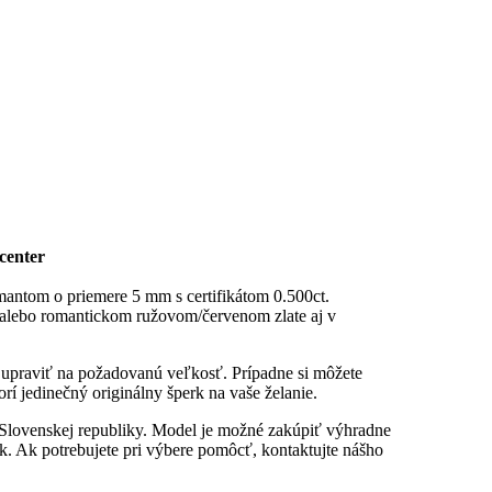
center
antom o priemere 5 mm s certifikátom 0.500ct.
 alebo romantickom ružovom/červenom zlate aj v
u upraviť na požadovanú veľkosť. Prípadne si môžete
rí jedinečný originálny šperk na vaše želanie.
 Slovenskej republiky. Model je možné zakúpiť výhradne
. Ak potrebujete pri výbere pomôcť, kontaktujte nášho