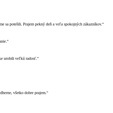
e sa potešili. Prajem pekný deň a veľa spokojných zákazníkov.“
nie.“
e urobili veľkú radosť.“
herne, všetko dobre prajem.“