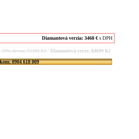
Diamantová verzia: 3468 €
s DPH
d 10% slevou: 93169 Kč
/
Diamantová verze: 84699 Kč
íkom: 0904 618 009