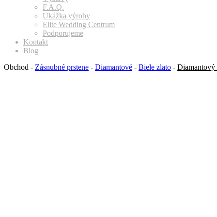
F.A.Q.
Ukážka výroby
Elite Wedding Centrum
Podporujeme
Kontakt
Blog
Obchod
-
Zásnubné prstene
-
Diamantové
-
Biele zlato
-
Diamantový 