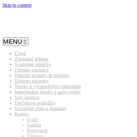
Skip to content
MENU
Úvod
Zásnubné prstene
Svadobné obrúčky
Dámske naušnice
Dámske retiazky & prívesky
Dámske náramky
Šperky k výnimočným udalostiam
Individuálne šperky z našej tvorby
Sety šperkov
Darčekové poukážky
Investičné zlato a diamanty
Kamea
O nás
Galéria
Referencie
Výstavy