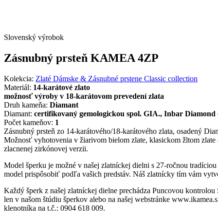
Slovenský výrobok
Zásnubný prsteň KAMEA 4ZP
Kolekcia:
Zlaté Dámske & Zásnubné prstene Classic collection
Materiál:
14-karátové zlato
možnosť výroby v 18-karátovom prevedení zlata
Druh kameňa:
Diamant
Diamant:
certifikovaný gemologickou spol. GIA., Inbar Diamond 
Počet kameňov:
1
Zásnubný prsteň zo 14-karátového/18-karátového zlata, osadený Diam
Možnosť vyhotovenia v žiarivom bielom zlate, klasickom žltom zlate
zlacnenej zirkónovej verzii.
Model šperku je možné v našej zlatníckej dielni s 27-ročnou tradício
model prispôsobiť podľa vašich predstáv. Náš zlatnícky tím vám vytvo
Každý šperk z našej zlatníckej dielne prechádza Puncovou kontrolou
len v našom štúdiu šperkov alebo na našej webstránke www.ikamea.sk
klenotníka na t.č.: 0904 618 009.