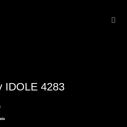
y IDOLE 4283
n
ata