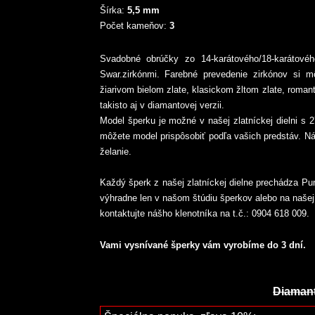
Šírka:
5,5 mm
Počet kameňov:
3
Svadobné obrúčky zo 14-karátového/18-karátov
Swar.zirkónmi. Farebné prevedenie zirkónov si m
žiarivom bielom zlate, klasickom žltom zlate, roma
takisto aj v diamantovej verzii.
Model šperku je možné v našej zlatníckej dielni s 
môžete model prispôsobiť podľa vašich predstáv. Ná
želanie.
Každý šperk z našej zlatníckej dielne prechádza Pu
výhradne len v našom štúdiu šperkov alebo na naše
kontaktujte nášho klenotníka na t.č.: 0904 618 009.
Vami vysnívané šperky vám vyrobíme do 3 dní.
Diamant