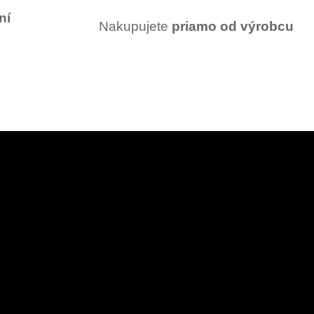
ní
Nakupujete
priamo od výrobcu