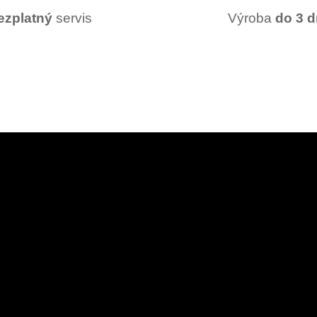
ezplatný
servis
Výroba
do 3 d