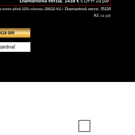
Diamantová verzia: 1438 €
s DPH za pár
 verze před 10% slevou: 38632 Kč
/
Diamantová verze: 35120
Kč
za pár
 618 009
bjednať