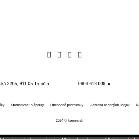
Facebook
Instagram
Pinterest
Twitter
Google
Business
ská 2205, 911 05 Trenčín
0904 618 009
čky
Starostlivosť o šperky
Obchodné podmienky
Ochrana osobných údajov
R
2024 © ikamea.sk