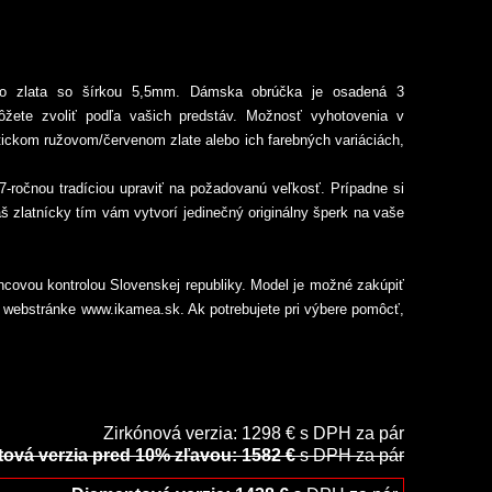
ého zlata so šírkou 5,5mm. Dámska obrúčka je osadená 3
ôžete zvoliť podľa vašich predstáv. Možnosť vyhotovenia v
ntickom ružovom/červenom zlate alebo ich farebných variáciách,
27-ročnou tradíciou upraviť na požadovanú veľkosť. Prípadne si
š zlatnícky tím vám vytvorí jedinečný originálny šperk na vaše
ncovou kontrolou Slovenskej republiky. Model je možné zakúpiť
j webstránke www.ikamea.sk. Ak potrebujete pri výbere pomôcť,
Zirkónová verzia: 1298 € s DPH za pár
ová verzia pred 10% zľavou: 1582 €
s DPH za pár