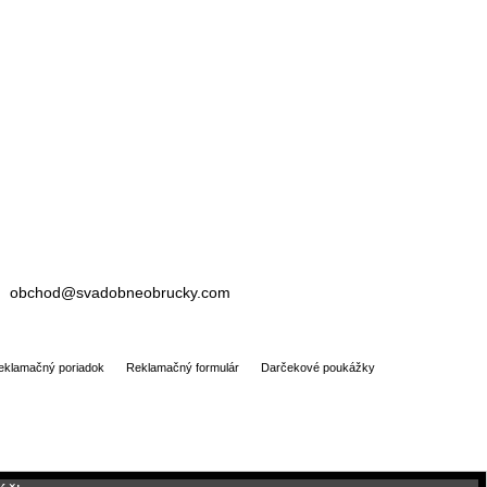
obchod@svadobneobrucky.com
eklamačný poriadok
Reklamačný formulár
Darčekové poukážky