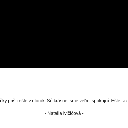
čky prišli ešte v utorok. Sú krásne, sme veľmi spokojní. Ešte r
- Natália Ivičičová -