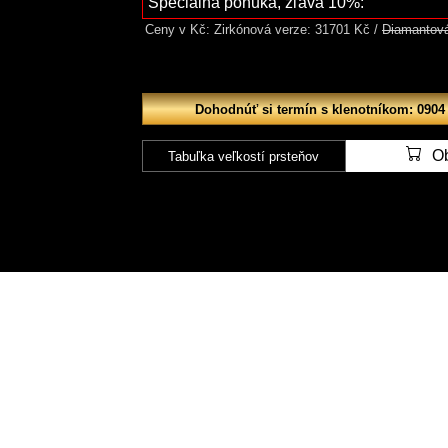
Špeciálna ponuka, zľava 10%:
Ceny v Kč: Zirkónová verze: 31701 Kč /
Diamantová
Dohodnúť si termín s klenotníkom: 0904
O
Tabuľka veľkostí prsteňov