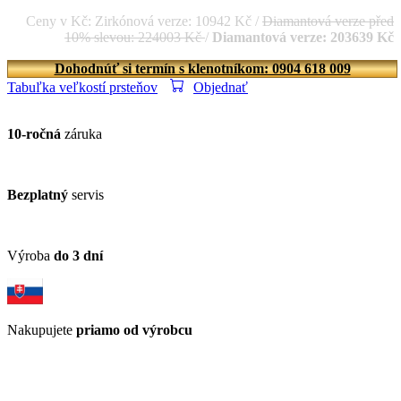
Ceny v Kč: Zirkónová verze: 10942 Kč /
Diamantová verze před
10% slevou: 224003 Kč
/
Diamantová verze: 203639 Kč
Dohodnúť si termín s klenotníkom: 0904 618 009
Tabuľka veľkostí prsteňov
Objednať
10-ročná
záruka
Bezplatný
servis
Výroba
do 3 dní
Nakupujete
priamo od výrobcu