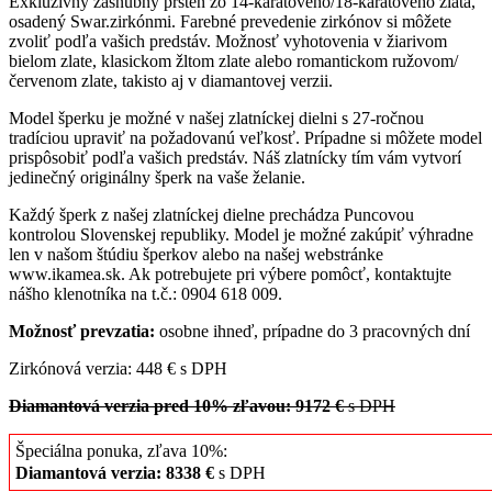
Exkluzívny zásnubný prsteň zo 14-karátového/18-karátového zlata,
osadený Swar.zirkónmi. Farebné prevedenie zirkónov si môžete
zvoliť podľa vašich predstáv. Možnosť vyhotovenia v žiarivom
bielom zlate, klasickom žltom zlate alebo romantickom ružovom/
červenom zlate, takisto aj v diamantovej verzii.
Model šperku je možné v našej zlatníckej dielni s 27-ročnou
tradíciou upraviť na požadovanú veľkosť. Prípadne si môžete model
prispôsobiť podľa vašich predstáv. Náš zlatnícky tím vám vytvorí
jedinečný originálny šperk na vaše želanie.
Každý šperk z našej zlatníckej dielne prechádza Puncovou
kontrolou Slovenskej republiky. Model je možné zakúpiť výhradne
len v našom štúdiu šperkov alebo na našej webstránke
www.ikamea.sk. Ak potrebujete pri výbere pomôcť, kontaktujte
nášho klenotníka na t.č.: 0904 618 009.
Možnosť prevzatia:
osobne ihneď, prípadne do 3 pracovných dní
Zirkónová verzia: 448 € s DPH
Diamantová verzia pred 10% zľavou: 9172 €
s DPH
Špeciálna ponuka, zľava 10%:
Diamantová verzia: 8338 €
s DPH