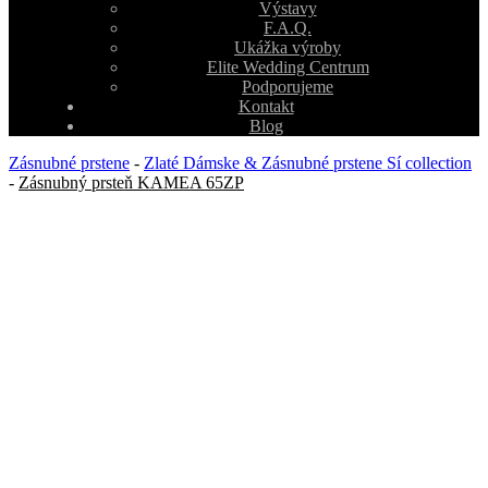
Výstavy
F.A.Q.
Ukážka výroby
Elite Wedding Centrum
Podporujeme
Kontakt
Blog
Zásnubné prstene
-
Zlaté Dámske & Zásnubné prstene Sí collection
-
Zásnubný prsteň KAMEA 65ZP