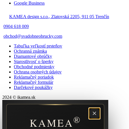
Google Business
KAMEA design s.r.o., Zlatovská 2205, 911 05 Trenčín
0904 618 009
obchod@svadobneobrucky.com
Tabuľka veľkostí prsteňov
Ochranná známka
Diamantové obrúčky
Starostlivosť o šperky
Obchodné podmienky
Ochrana osobných údajov
Reklamačný poriadok
Reklamačný formulár
Darčekové poukážky
2024 © ikamea.sk
×
®
KAMEA