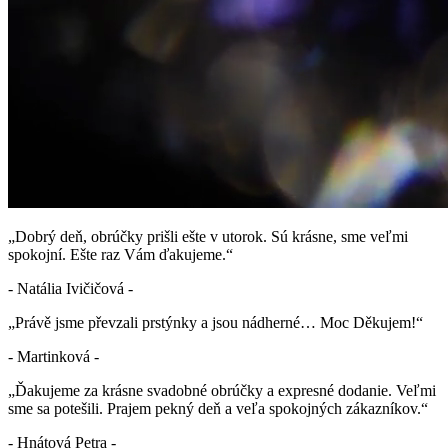
„Dobrý deň, obrúčky prišli ešte v utorok. Sú krásne, sme veľmi
spokojní. Ešte raz Vám ďakujeme.“
- Natália Ivičičová -
„Právě jsme převzali prstýnky a jsou nádherné… Moc Děkujem!“
- Martinková -
„Ďakujeme za krásne svadobné obrúčky a expresné dodanie. Veľmi
sme sa potešili. Prajem pekný deň a veľa spokojných zákazníkov.“
- Hnátová Petra -