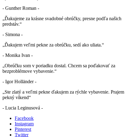
- Gunther Roman -
„Ďakujeme za krásne svadobné obrúčky, presne podľa našich
predstáv.“
- Simona -
„Ďakujem veľmi pekne za obrúčku, sedí ako uliata.“
- Monika Ivan -
„Obrúčku som v poriadku dostal. Chcem sa poďakovať za
bezproblémove vybavenie.“
- Igor Holländer -
„Ste zlatý a veľmi pekne ďakujem za rýchle vybavenie. Prajem
pekný víkend“
- Lucia Leginusová -
Facebook
Instagram
Pinterest
Twitter