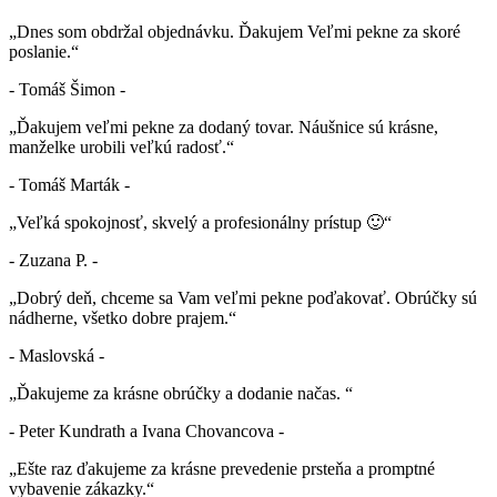
„Dnes som obdržal objednávku. Ďakujem Veľmi pekne za skoré
poslanie.“
- Tomáš Šimon -
„Ďakujem veľmi pekne za dodaný tovar. Náušnice sú krásne,
manželke urobili veľkú radosť.“
- Tomáš Marták -
„Veľká spokojnosť, skvelý a profesionálny prístup 🙂“
- Zuzana P. -
„Dobrý deň, chceme sa Vam veľmi pekne poďakovať. Obrúčky sú
nádherne, všetko dobre prajem.“
- Maslovská -
„Ďakujeme za krásne obrúčky a dodanie načas. “
- Peter Kundrath a Ivana Chovancova -
„Ešte raz ďakujeme za krásne prevedenie prsteňa a promptné
vybavenie zákazky.“