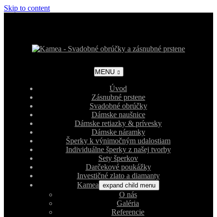
Skip to content
MENU
Úvod
Zásnubné prstene
Svadobné obrúčky
Dámske naušnice
Dámske retiazky & prívesky
Dámske náramky
Šperky k výnimočným udalostiam
Individuálne šperky z našej tvorby
Sety šperkov
Darčekové poukážky
Investičné zlato a diamanty
Kamea
expand child menu
O nás
Galéria
Referencie