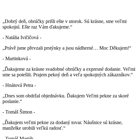
„Dobrý deň, obrúčky prišli ešte v utorok. Sú krásne, sme veľmi
spokojní. Ešte raz Vám ďakujeme.“
- Natália Ivičičová -
„Právě jsme převzali prstýnky a jsou nádherné… Moc Děkujem!“
- Martinková -
„Ďakujeme za krásne svadobné obrúčky a expresné dodanie. Veľmi
sme sa potešili. Prajem pekný deň a veľa spokojných zákazníkov.“
- Hnátová Petra -
„Dnes som obdržal objednávku. Ďakujem Veľmi pekne za skoré
poslanie.“
- Tomáš Šimon -
„Ďakujem veľmi pekne za dodaný tovar. Náušnice sú krásne,
manželke urobili veľkú radosť.“
- Tomáš Marták -