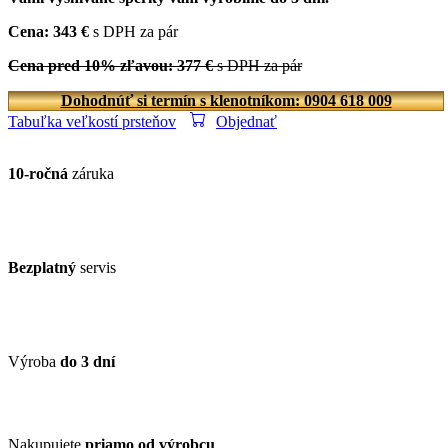
Cena: 343 €
s DPH za pár
Cena pred 10% zľavou: 377 €
s DPH za pár
Dohodnúť si termín s klenotníkom: 0904 618 009
Tabuľka veľkostí prsteňov
Objednať
10-ročná
záruka
Bezplatný
servis
Výroba
do 3 dní
Nakupujete
priamo od výrobcu