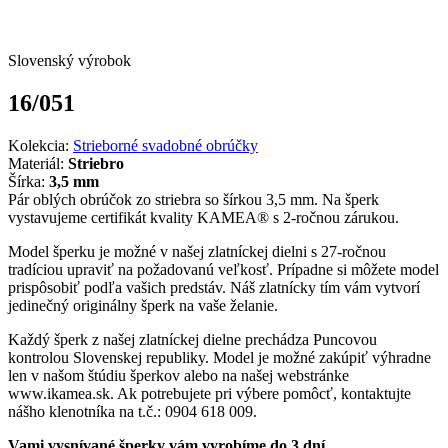
Slovenský výrobok
16/051
Kolekcia:
Strieborné svadobné obrúčky
Materiál:
Striebro
Šírka:
3,5 mm
Pár oblých obrúčok zo striebra so šírkou 3,5 mm. Na šperk
vystavujeme certifikát kvality KAMEA® s 2-ročnou zárukou.
Model šperku je možné v našej zlatníckej dielni s 27-ročnou
tradíciou upraviť na požadovanú veľkosť. Prípadne si môžete model
prispôsobiť podľa vašich predstáv. Náš zlatnícky tím vám vytvorí
jedinečný originálny šperk na vaše želanie.
Každý šperk z našej zlatníckej dielne prechádza Puncovou
kontrolou Slovenskej republiky. Model je možné zakúpiť výhradne
len v našom štúdiu šperkov alebo na našej webstránke
www.ikamea.sk. Ak potrebujete pri výbere pomôcť, kontaktujte
nášho klenotníka na t.č.: 0904 618 009.
Vami vysnívané šperky vám vyrobíme do 3 dní.