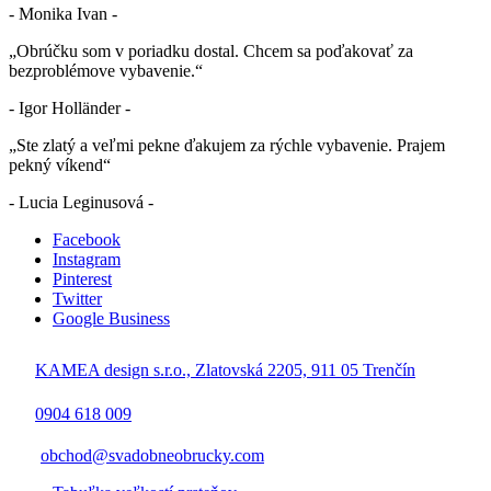
- Monika Ivan -
„Obrúčku som v poriadku dostal. Chcem sa poďakovať za
bezproblémove vybavenie.“
- Igor Holländer -
„Ste zlatý a veľmi pekne ďakujem za rýchle vybavenie. Prajem
pekný víkend“
- Lucia Leginusová -
Facebook
Instagram
Pinterest
Twitter
Google Business
KAMEA design s.r.o., Zlatovská 2205, 911 05 Trenčín
0904 618 009
obchod@svadobneobrucky.com