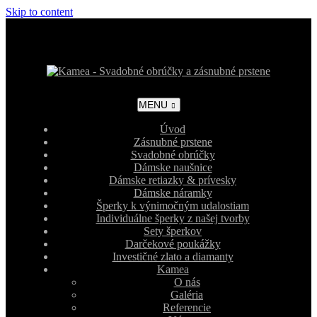
Skip to content
MENU
Úvod
Zásnubné prstene
Svadobné obrúčky
Dámske naušnice
Dámske retiazky & prívesky
Dámske náramky
Šperky k výnimočným udalostiam
Individuálne šperky z našej tvorby
Sety šperkov
Darčekové poukážky
Investičné zlato a diamanty
Kamea
O nás
Galéria
Referencie