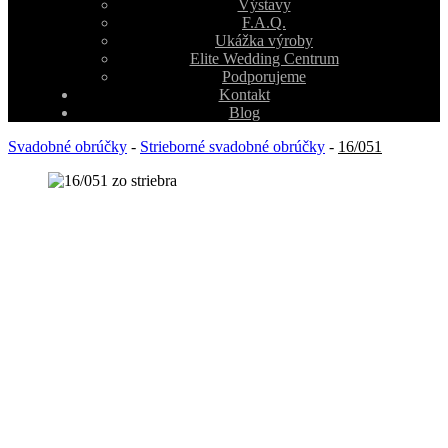
Výstavy
F.A.Q.
Ukážka výroby
Elite Wedding Centrum
Podporujeme
Kontakt
Blog
Svadobné obrúčky
-
Strieborné svadobné obrúčky
-
16/051