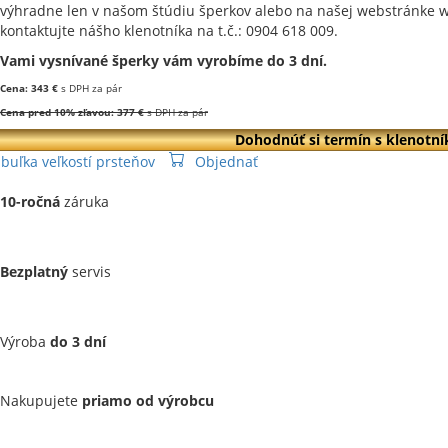
výhradne len v našom štúdiu šperkov alebo na našej webstránke w
kontaktujte nášho klenotníka na t.č.: 0904 618 009.
Vami vysnívané šperky vám vyrobíme do 3 dní.
Cena: 343 €
s DPH za pár
Cena pred 10% zľavou: 377 €
s DPH za pár
Dohodnúť si termín s klenotní
buľka veľkostí prsteňov
Objednať
10-ročná
záruka
Bezplatný
servis
Výroba
do 3 dní
Nakupujete
priamo od výrobcu