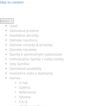
Skip to content
MENU
Úvod
Zásnubné prstene
Svadobné obrúčky
Dámske naušnice
Dámske retiazky & prívesky
Dámske náramky
Šperky k výnimočným udalostiam
Individuálne šperky z našej tvorby
Sety šperkov
Darčekové poukážky
Investičné zlato a diamanty
Kamea
O nás
Galéria
Referencie
Výstavy
F.A.Q.