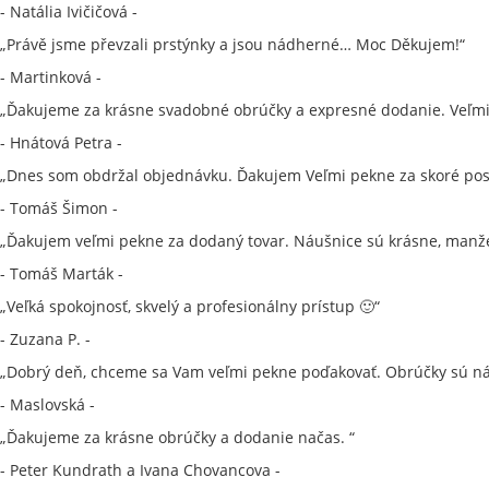
- Natália Ivičičová -
„Právě jsme převzali prstýnky a jsou nádherné… Moc Děkujem!“
- Martinková -
„Ďakujeme za krásne svadobné obrúčky a expresné dodanie. Veľmi s
- Hnátová Petra -
„Dnes som obdržal objednávku. Ďakujem Veľmi pekne za skoré pos
- Tomáš Šimon -
„Ďakujem veľmi pekne za dodaný tovar. Náušnice sú krásne, manžel
- Tomáš Marták -
„Veľká spokojnosť, skvelý a profesionálny prístup 🙂“
- Zuzana P. -
„Dobrý deň, chceme sa Vam veľmi pekne poďakovať. Obrúčky sú ná
- Maslovská -
„Ďakujeme za krásne obrúčky a dodanie načas. “
- Peter Kundrath a Ivana Chovancova -