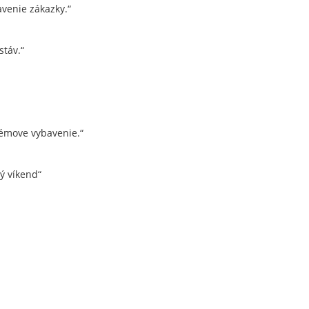
venie zákazky.“
táv.“
émove vybavenie.“
ý víkend“