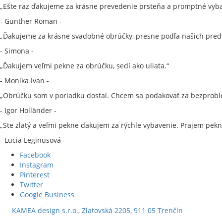
„Ešte raz ďakujeme za krásne prevedenie prsteňa a promptné vyba
- Gunther Roman -
„Ďakujeme za krásne svadobné obrúčky, presne podľa našich preds
- Simona -
„Ďakujem veľmi pekne za obrúčku, sedí ako uliata.“
- Monika Ivan -
„Obrúčku som v poriadku dostal. Chcem sa poďakovať za bezprobl
- Igor Holländer -
„Ste zlatý a veľmi pekne ďakujem za rýchle vybavenie. Prajem pekn
- Lucia Leginusová -
Facebook
Instagram
Pinterest
Twitter
Google Business
KAMEA design s.r.o., Zlatovská 2205, 911 05 Trenčín