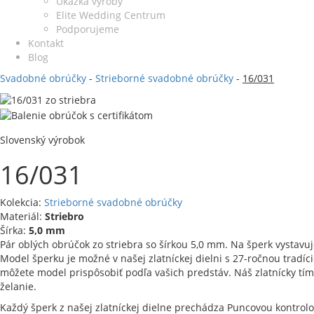
Ukážka výroby
Elite Wedding Centrum
Podporujeme
Kontakt
Blog
Svadobné obrúčky
-
Strieborné svadobné obrúčky
-
16/031
Slovenský výrobok
16/031
Kolekcia:
Strieborné svadobné obrúčky
Materiál:
Striebro
Šírka:
5,0 mm
Pár oblých obrúčok zo striebra so šírkou 5,0 mm. Na šperk vystavu
Model šperku je možné v našej zlatníckej dielni s 27-ročnou tradíc
môžete model prispôsobiť podľa vašich predstáv. Náš zlatnícky tím
želanie.
Každý šperk z našej zlatníckej dielne prechádza Puncovou kontrol