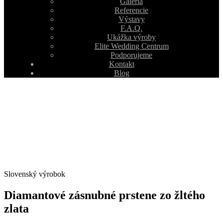
Galéria
Referencie
Výstavy
F.A.Q.
Ukážka výroby
Elite Wedding Centrum
Podporujeme
Kontakt
Blog
Slovenský výrobok
Diamantové zásnubné prstene zo žltého
zlata