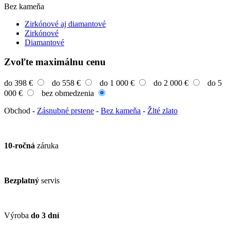
Bez kameňa
Zirkónové aj diamantové
Zirkónové
Diamantové
Zvoľte maximálnu cenu
do 398 €
do 558 €
do 1 000 €
do 2 000 €
do 5
000 €
bez obmedzenia
Obchod
-
Zásnubné prstene
-
Bez kameňa
-
Žlté zlato
10-ročná
záruka
Bezplatný
servis
Výroba
do 3 dní