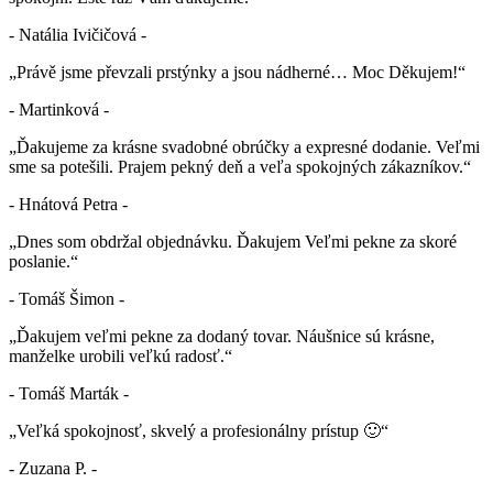
- Natália Ivičičová -
„Právě jsme převzali prstýnky a jsou nádherné… Moc Děkujem!“
- Martinková -
„Ďakujeme za krásne svadobné obrúčky a expresné dodanie. Veľmi
sme sa potešili. Prajem pekný deň a veľa spokojných zákazníkov.“
- Hnátová Petra -
„Dnes som obdržal objednávku. Ďakujem Veľmi pekne za skoré
poslanie.“
- Tomáš Šimon -
„Ďakujem veľmi pekne za dodaný tovar. Náušnice sú krásne,
manželke urobili veľkú radosť.“
- Tomáš Marták -
„Veľká spokojnosť, skvelý a profesionálny prístup 🙂“
- Zuzana P. -