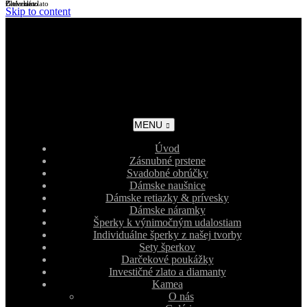
Biele zlato
Žlté zlato
Červené zlato
Skip to content
MENU
Úvod
Zásnubné prstene
Svadobné obrúčky
Dámske naušnice
Dámske retiazky & prívesky
Dámske náramky
Šperky k výnimočným udalostiam
Individuálne šperky z našej tvorby
Sety šperkov
Darčekové poukážky
Investičné zlato a diamanty
Kamea
O nás