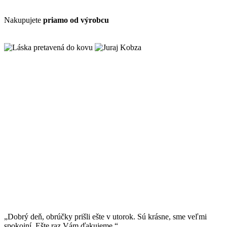
Nakupujete
priamo od výrobcu
„Dobrý deň, obrúčky prišli ešte v utorok. Sú krásne, sme veľmi
spokojní. Ešte raz Vám ďakujeme.“