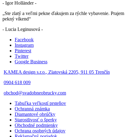
- Igor Holländer -
„Ste zlatý a veľmi pekne ďakujem za rýchle vybavenie. Prajem
pekný víkend“
- Lucia Leginusová -
Facebook
Instagram
Pinterest
Twitter
Google Business
KAMEA design s.r.o., Zlatovská 2205, 911 05 Trenčín
0904 618 009
obchod@svadobneobrucky.com
Tabuľka veľkostí prsteňov
Ochranná známka
Diamantové obrúčky
Starostlivosť o šperky
Obchodné podmienky
Ochrana osobných údajov
Reklamačný poriadok