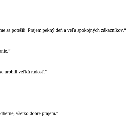
e sa potešili. Prajem pekný deň a veľa spokojných zákazníkov.“
nie.“
e urobili veľkú radosť.“
herne, všetko dobre prajem.“