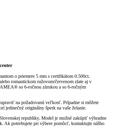
center
antom o priemere 5 mm s certifikátom 0.500ct.
 alebo romantickom ružovom/červenom zlate aj v
ity KAMEA® so 6-ročnou zárukou a so 6-ročným
u upraviť na požadovanú veľkosť. Prípadne si môžete
rí jedinečný originálny šperk na vaše želanie.
 Slovenskej republiky. Model je možné zakúpiť výhradne
. Ak potrebujete pri výbere pomôcť, kontaktujte nášho