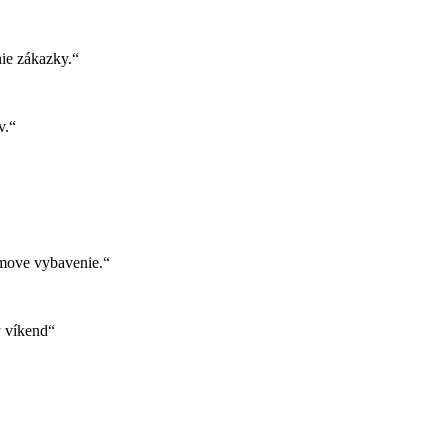
ie zákazky.“
v.“
move vybavenie.“
ý víkend“