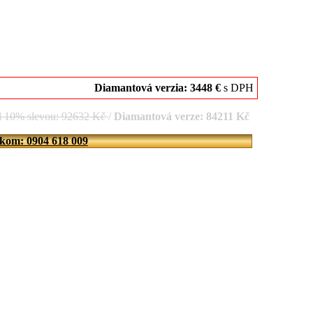
Diamantová verzia: 3448 €
s DPH
d 10% slevou: 92632 Kč
/
Diamantová verze: 84211 Kč
íkom: 0904 618 009