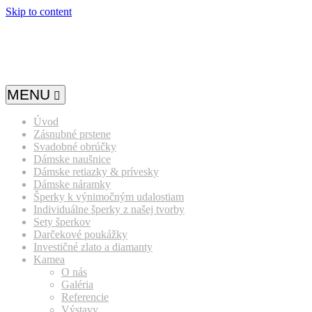
Skip to content
MENU
Úvod
Zásnubné prstene
Svadobné obrúčky
Dámske naušnice
Dámske retiazky & prívesky
Dámske náramky
Šperky k výnimočným udalostiam
Individuálne šperky z našej tvorby
Sety šperkov
Darčekové poukážky
Investičné zlato a diamanty
Kamea
O nás
Galéria
Referencie
Výstavy