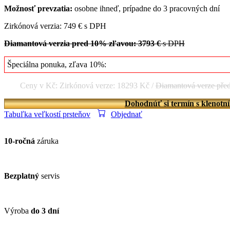
Možnosť prevzatia:
osobne ihneď, prípadne do 3 pracovných dní
Zirkónová verzia: 749 € s DPH
Diamantová verzia pred 10% zľavou: 3793 €
s DPH
Špeciálna ponuka, zľava 10%:
Ceny v Kč: Zirkónová verze: 18293 Kč /
Diamantová verze pře
Dohodnúť si termín s klenotn
Tabuľka veľkostí prsteňov
Objednať
10-ročná
záruka
Bezplatný
servis
Výroba
do 3 dní