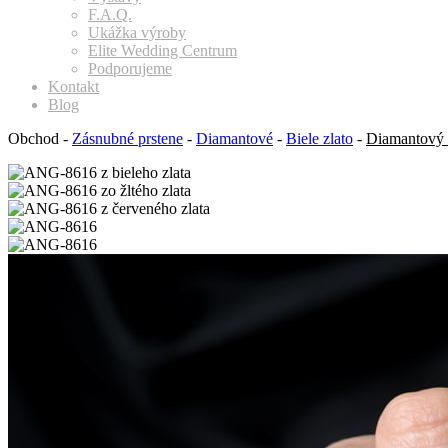
F.A.Q.
Ukážka výroby
Elite Wedding Centrum
Podporujeme
Kontakt
Blog
Obchod
-
Zásnubné prstene
-
Diamantové
-
Biele zlato
-
Diamantový 