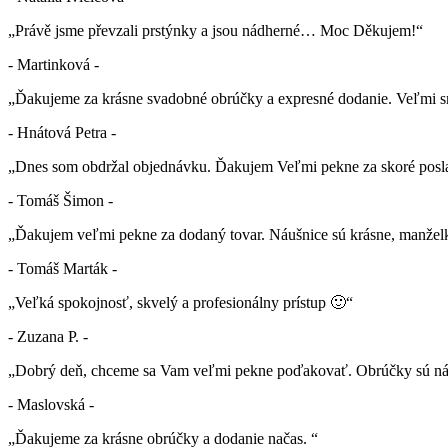
„Právě jsme převzali prstýnky a jsou nádherné… Moc Děkujem!“
- Martinková -
„Ďakujeme za krásne svadobné obrúčky a expresné dodanie. Veľmi sm
- Hnátová Petra -
„Dnes som obdržal objednávku. Ďakujem Veľmi pekne za skoré posla
- Tomáš Šimon -
„Ďakujem veľmi pekne za dodaný tovar. Náušnice sú krásne, manželk
- Tomáš Marták -
„Veľká spokojnosť, skvelý a profesionálny prístup 🙂“
- Zuzana P. -
„Dobrý deň, chceme sa Vam veľmi pekne poďakovať. Obrúčky sú nád
- Maslovská -
„Ďakujeme za krásne obrúčky a dodanie načas. “