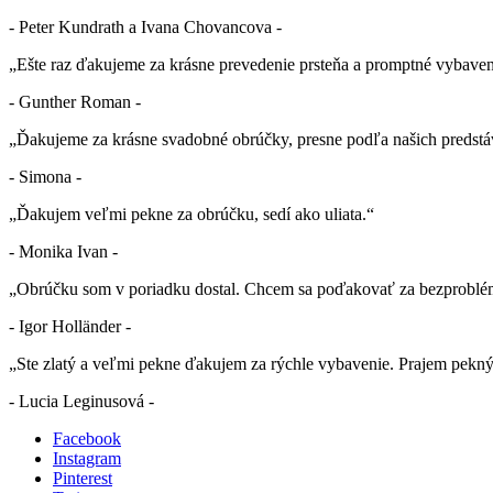
- Peter Kundrath a Ivana Chovancova -
„Ešte raz ďakujeme za krásne prevedenie prsteňa a promptné vybaven
- Gunther Roman -
„Ďakujeme za krásne svadobné obrúčky, presne podľa našich predstá
- Simona -
„Ďakujem veľmi pekne za obrúčku, sedí ako uliata.“
- Monika Ivan -
„Obrúčku som v poriadku dostal. Chcem sa poďakovať za bezproblé
- Igor Holländer -
„Ste zlatý a veľmi pekne ďakujem za rýchle vybavenie. Prajem pekn
- Lucia Leginusová -
Facebook
Instagram
Pinterest