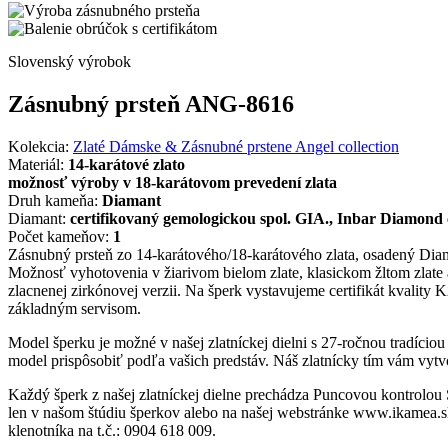
Slovenský výrobok
Zásnubný prsteň ANG-8616
Kolekcia:
Zlaté Dámske & Zásnubné prstene Angel collection
Materiál:
14-karátové zlato
možnosť výroby v 18-karátovom prevedení zlata
Druh kameňa:
Diamant
Diamant:
certifikovaný gemologickou spol. GIA., Inbar Diamond 
Počet kameňov:
1
Zásnubný prsteň zo 14-karátového/18-karátového zlata, osadený Diam
Možnosť vyhotovenia v žiarivom bielom zlate, klasickom žltom zlate
zlacnenej zirkónovej verzii. Na šperk vystavujeme certifikát kval
základným servisom.
Model šperku je možné v našej zlatníckej dielni s 27-ročnou tradício
model prispôsobiť podľa vašich predstáv. Náš zlatnícky tím vám vytvo
Každý šperk z našej zlatníckej dielne prechádza Puncovou kontrolou
len v našom štúdiu šperkov alebo na našej webstránke www.ikamea.sk
klenotníka na t.č.: 0904 618 009.