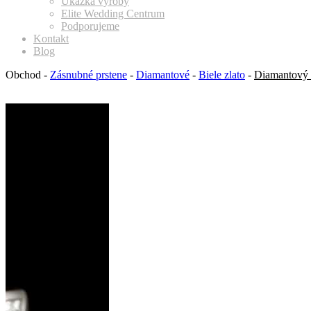
Ukážka výroby
Elite Wedding Centrum
Podporujeme
Kontakt
Blog
Obchod
-
Zásnubné prstene
-
Diamantové
-
Biele zlato
-
Diamantový z