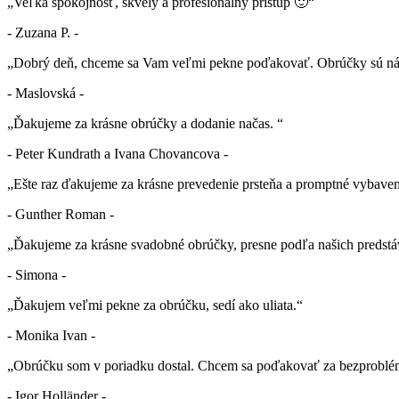
„Veľká spokojnosť, skvelý a profesionálny prístup 🙂“
- Zuzana P. -
„Dobrý deň, chceme sa Vam veľmi pekne poďakovať. Obrúčky sú nád
- Maslovská -
„Ďakujeme za krásne obrúčky a dodanie načas. “
- Peter Kundrath a Ivana Chovancova -
„Ešte raz ďakujeme za krásne prevedenie prsteňa a promptné vybaven
- Gunther Roman -
„Ďakujeme za krásne svadobné obrúčky, presne podľa našich predstá
- Simona -
„Ďakujem veľmi pekne za obrúčku, sedí ako uliata.“
- Monika Ivan -
„Obrúčku som v poriadku dostal. Chcem sa poďakovať za bezproblé
- Igor Holländer -