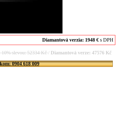
Diamantová verzia: 1948 €
s DPH
d 10% slevou: 52334 Kč
/
Diamantová verze: 47576 Kč
íkom: 0904 618 009