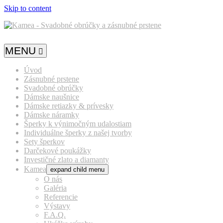
Skip to content
MENU
Úvod
Zásnubné prstene
Svadobné obrúčky
Dámske naušnice
Dámske retiazky & prívesky
Dámske náramky
Šperky k výnimočným udalostiam
Individuálne šperky z našej tvorby
Sety šperkov
Darčekové poukážky
Investičné zlato a diamanty
Kamea
expand child menu
O nás
Galéria
Referencie
Výstavy
F.A.Q.