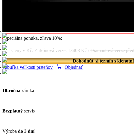
Možnosť prevzatia:
osobne ihneď, prípadne do 3 pracovných dní
Zirkónová verzia: 549 € s DPH
Diamantová verzia pred 10% zľavou: 2143 €
s DPH
Špeciálna ponuka, zľava 10%:
Ceny v Kč: Zirkónová verze: 13408 Kč /
Diamantová verze pře
Dohodnúť si termín s klenotn
Tabuľka veľkostí prsteňov
Objednať
10-ročná
záruka
Bezplatný
servis
Výroba
do 3 dní