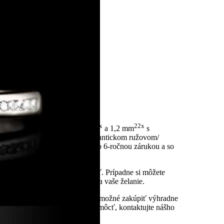
center
1x
22x
 Diamantami o priemere 3,5 mm
a 1,2 mm
s
 klasickom žltom zlate alebo romantickom ružovom/
me certifikát kvality KAMEA® so 6-ročnou zárukou a so
u upraviť na požadovanú veľkosť. Prípadne si môžete
rí jedinečný originálny šperk na vaše želanie.
 Slovenskej republiky. Model je možné zakúpiť výhradne
. Ak potrebujete pri výbere pomôcť, kontaktujte nášho