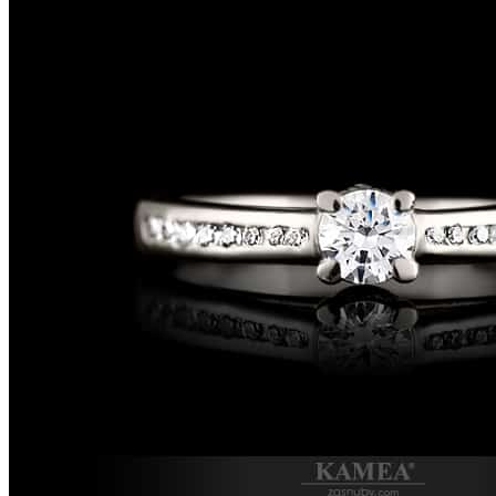
Next
Slovenský výrobok
Zásnubný prsteň 94ZP
Kolekcia:
Zlaté Dámske & Zásnubné prstene Angel collection
Materiál:
14-karátové zlato
možnosť výroby v 18-karátovom prevedení zlata
Druh kameňa:
Diamant
Diamant:
certifikovaný gemologickou spol. GIA., Inbar Diamond 
Počet kameňov:
23
Čistota/farba diamantu:
Si/G-H
Zásnubný prsteň zo 14-karátového/18-karátového zlata, osadený 23
certifikátom 0.342ct. Možnosť vyhotovenia v žiarivom bielom zlate,
červenom zlate aj v zlacnenej zirkónovej verzii. Na šperk vystavuje
6-ročným základným servisom.
Model šperku je možné v našej zlatníckej dielni s 27-ročnou tradício
model prispôsobiť podľa vašich predstáv. Náš zlatnícky tím vám vytvo
Každý šperk z našej zlatníckej dielne prechádza Puncovou kontrolou
len v našom štúdiu šperkov alebo na našej webstránke www.ikamea.sk
klenotníka na t.č.: 0904 618 009.