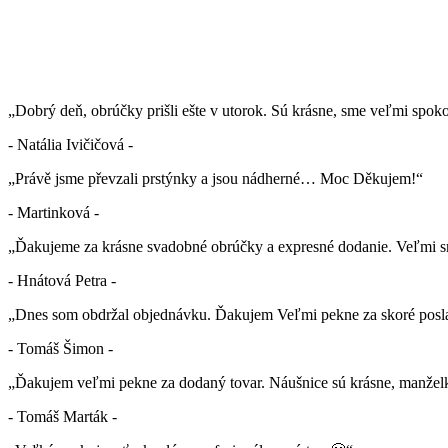
„Dobrý deň, obrúčky prišli ešte v utorok. Sú krásne, sme veľmi spok
- Natália Ivičičová -
„Právě jsme převzali prstýnky a jsou nádherné… Moc Děkujem!“
- Martinková -
„Ďakujeme za krásne svadobné obrúčky a expresné dodanie. Veľmi sm
- Hnátová Petra -
„Dnes som obdržal objednávku. Ďakujem Veľmi pekne za skoré posla
- Tomáš Šimon -
„Ďakujem veľmi pekne za dodaný tovar. Náušnice sú krásne, manželk
- Tomáš Marták -