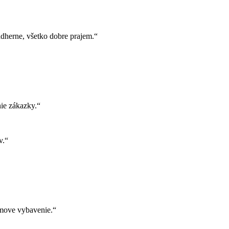
herne, všetko dobre prajem.“
ie zákazky.“
v.“
move vybavenie.“