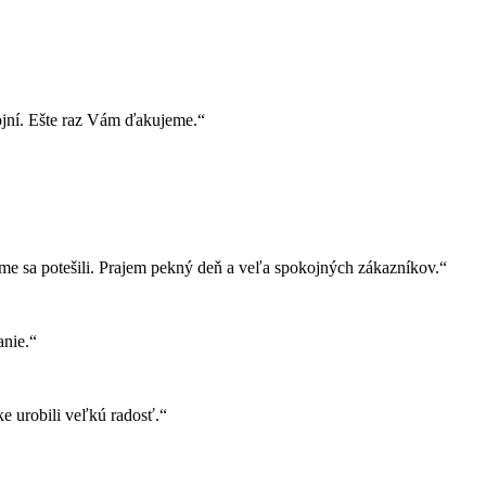
ojní. Ešte raz Vám ďakujeme.“
e sa potešili. Prajem pekný deň a veľa spokojných zákazníkov.“
nie.“
e urobili veľkú radosť.“