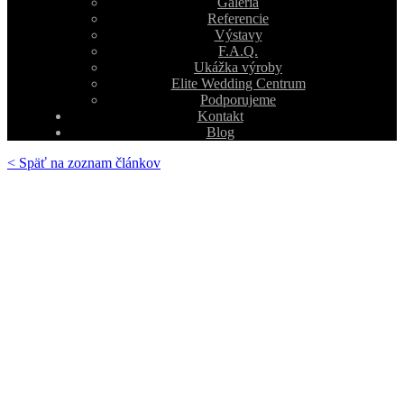
Galéria
Referencie
Výstavy
F.A.Q.
Ukážka výroby
Elite Wedding Centrum
Podporujeme
Kontakt
Blog
< Späť na zoznam článkov