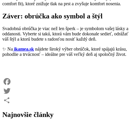
comfort fit), ktoré znižuje tlak na prst a zvyšuje komfort nosenia.
Záver: obrúčka ako symbol a štýl
Svadobná obrúčka je viac než len šperk – je symbolom vašej lásky a
oddanosti. Vyberte si takú, ktorá vám bude dokonale sedieť, odrážať
váš štýl a ktorú budete s radosťou nosiť každý deň.
✨ Na
ikamea.sk
nájdete široký výber obrúčok, ktoré spájajú krásu,
pohodlie a trvácnosť – ideálne pre váš veľký deň aj spoločný život.
Facebook
Twitter
Share
Najnovšie články