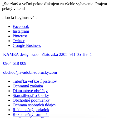
„Ste zlatý a veľmi pekne ďakujem za rýchle vybavenie. Prajem
pekný víkend“
- Lucia Leginusová -
Facebook
Instagram
Pinterest
Twitter
Google Business
KAMEA design s.r.o., Zlatovská 2205, 911 05 Trenčín
0904 618 009
obchod@svadobneobrucky.com
Tabuľka veľkostí prsteňov
Ochranná známka
Diamantové obrúčky
Starostlivosť o šperky
Obchodné podmienky
Ochrana osobných údajov
Reklamačný poriadok
Reklamačný formulár