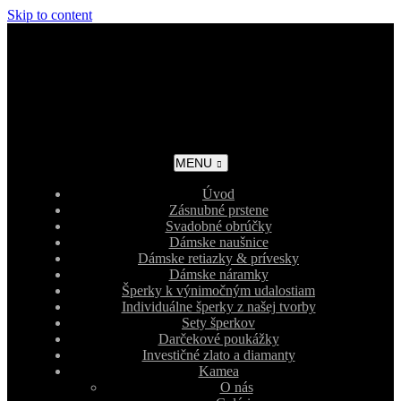
Skip to content
MENU
Úvod
Zásnubné prstene
Svadobné obrúčky
Dámske naušnice
Dámske retiazky & prívesky
Dámske náramky
Šperky k výnimočným udalostiam
Individuálne šperky z našej tvorby
Sety šperkov
Darčekové poukážky
Investičné zlato a diamanty
Kamea
O nás