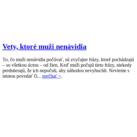
Vety, ktoré muži nenávidia
To, čo muži nenávidia počúvať, sú zvyčajne frázy, ktoré pochádzajú
– so všetkou úctou – od žien. Keď muži počujú tieto frázy, niekedy
predstierajú, že ich nepočuli, aby náhodou nevybuchli. Nevieme s
istotou povedať či...
prečítať >
.