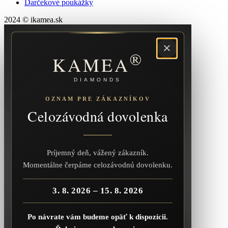
Darčekové poukážky
2024 © ikamea.sk
×
®
KAMEA
DIAMONDS
OZNAM PRE ZÁKAZNÍKOV
Celozávodná dovolenka
Príjemný deň, vážený zákazník.
Momentálne čerpáme celozávodnú dovolenku.
3. 8. 2026 – 15. 8. 2026
Po návrate vám budeme opäť k dispozícii.