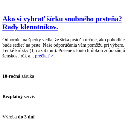
Ako si vybrať šírku snubného prsteňa?
Rady klenotníkov.
Odborníci na šperky vedia, že šírka prsteňa určuje, ako pohodlne
bude sedieť na prste. Naše odporúčania vám pomôžu pri výbere.
Tenké krúžky (1,5 až 4 mm): Prstene s touto hrúbkou zdôrazňujú
ženskosť rúk a...
prečítať >
.
10-ročná
záruka
Bezplatný
servis
Výroba
do 3 dní