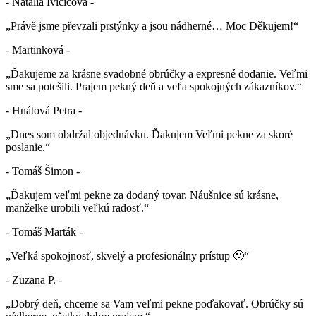
- Natália Ivičičová -
„Právě jsme převzali prstýnky a jsou nádherné… Moc Děkujem!“
- Martinková -
„Ďakujeme za krásne svadobné obrúčky a expresné dodanie. Veľmi
sme sa potešili. Prajem pekný deň a veľa spokojných zákazníkov.“
- Hnátová Petra -
„Dnes som obdržal objednávku. Ďakujem Veľmi pekne za skoré
poslanie.“
- Tomáš Šimon -
„Ďakujem veľmi pekne za dodaný tovar. Náušnice sú krásne,
manželke urobili veľkú radosť.“
- Tomáš Marták -
„Veľká spokojnosť, skvelý a profesionálny prístup 🙂“
- Zuzana P. -
„Dobrý deň, chceme sa Vam veľmi pekne poďakovať. Obrúčky sú