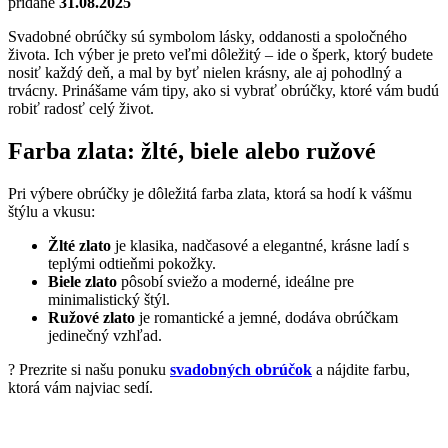
pridané
31.08.2025
Svadobné obrúčky sú symbolom lásky, oddanosti a spoločného
života. Ich výber je preto veľmi dôležitý – ide o šperk, ktorý budete
nosiť každý deň, a mal by byť nielen krásny, ale aj pohodlný a
trvácny. Prinášame vám tipy, ako si vybrať obrúčky, ktoré vám budú
robiť radosť celý život.
Farba zlata: žlté, biele alebo ružové
Pri výbere obrúčky je dôležitá farba zlata, ktorá sa hodí k vášmu
štýlu a vkusu:
Žlté zlato
je klasika, nadčasové a elegantné, krásne ladí s
teplými odtieňmi pokožky.
Biele zlato
pôsobí sviežo a moderné, ideálne pre
minimalistický štýl.
Ružové zlato
je romantické a jemné, dodáva obrúčkam
jedinečný vzhľad.
? Prezrite si našu ponuku
svadobných obrúčok
a nájdite farbu,
ktorá vám najviac sedí.