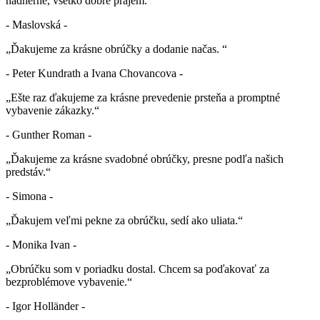
nádherne, všetko dobre prajem.“
- Maslovská -
„Ďakujeme za krásne obrúčky a dodanie načas. “
- Peter Kundrath a Ivana Chovancova -
„Ešte raz ďakujeme za krásne prevedenie prsteňa a promptné
vybavenie zákazky.“
- Gunther Roman -
„Ďakujeme za krásne svadobné obrúčky, presne podľa našich
predstáv.“
- Simona -
„Ďakujem veľmi pekne za obrúčku, sedí ako uliata.“
- Monika Ivan -
„Obrúčku som v poriadku dostal. Chcem sa poďakovať za
bezproblémove vybavenie.“
- Igor Holländer -